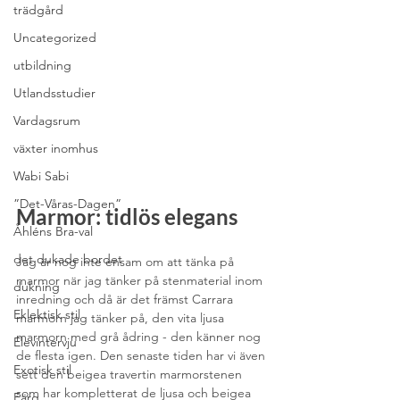
trädgård
Uncategorized
utbildning
Utlandsstudier
Vardagsrum
växter inomhus
Wabi Sabi
”Det-Våras-Dagen”
Marmor: tidlös elegans
Åhléns Bra-val
det dukade bordet
Jag är nog inte ensam om att tänka på 
marmor när jag tänker på stenmaterial inom 
dukning
inredning och då är det främst Carrara 
Eklektisk stil
marmorn jag tänker på, den vita ljusa 
marmorn med grå ådring - den känner nog 
Elevintervju
de flesta igen. Den senaste tiden har vi även 
Exotisk stil
sett den beigea travertin marmorstenen 
som har kompletterat de ljusa och beigea 
Färg