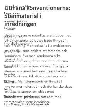
Samarbetspartner
Utmana konventionerna: 
Sarta eget
Stenmaterial i 
sommardukning
inredningen
Sovrum
Det känns kanske naturligare att jobba med 
stilblandning
olika trämaterial då dessa både finns som 
Stockholmsmässan
fast inredning men också i olika möbler och 
att det då känns enklare att förändra och 
stringhylla
kombinera. Ska man kombinera olika 
Svenskt Tenn
stenmaterial och jobba med det i ett rum 
kan det kännas svårare då man förknippar 
Tapet
stenmaterial med fast inredning i badrum 
Tapeter
och kök såsom diskbänk, golv, kakel och 
klinkers. Men stenmaterialen finns i så 
Tävling
mycket mer nuförtiden och det kanske dags 
Textil
att våga ta steget att jobba med 
Textil &amp; gardin
stenmaterial på samma sätt som med 
trämaterialen inom inredning.
Tips &amp; tricks för inredare