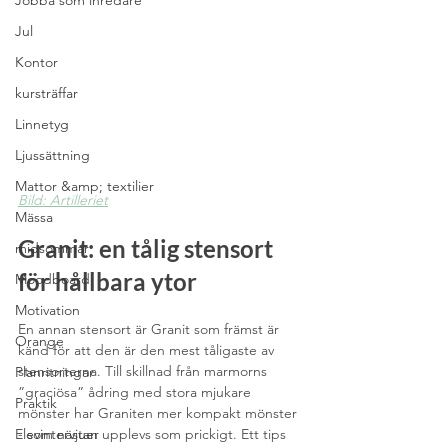
Jobba som inredare
Jul
Kontor
kursträffar
Linnetyg
Ljussättning
Mattor &amp; textilier
Bild: Artilleriet
Mässa
Granit: en tålig stensort 
midsommar
för hållbara ytor
Moodboard
Motivation
En annan stensort är Granit som främst är 
Orange
känd för att den är den mest tåligaste av 
stensorterna. Till skillnad från marmorns 
Planritningar
”graciösa” ådring med stora mjukare 
Praktik
mönster har Graniten mer kompakt mönster 
- som nästan upplevs som prickigt. Ett tips 
Elevintervjuer