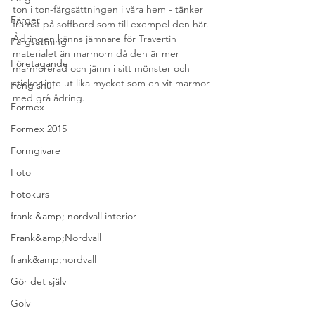
ton i ton-färgsättningen i våra hem - tänker 
Färger
främst på soffbord som till exempel den här. 
Ådringen känns jämnare för Travertin 
Färgsättning
materialet än marmorn då den är mer 
Företagande
marmorerad och jämn i sitt mönster och 
sticker inte ut lika mycket som en vit marmor 
Feng shui
med grå ådring.
Formex
Formex 2015
Formgivare
Foto
Fotokurs
frank &amp; nordvall interior
Frank&amp;Nordvall
frank&amp;nordvall
Gör det själv
Golv