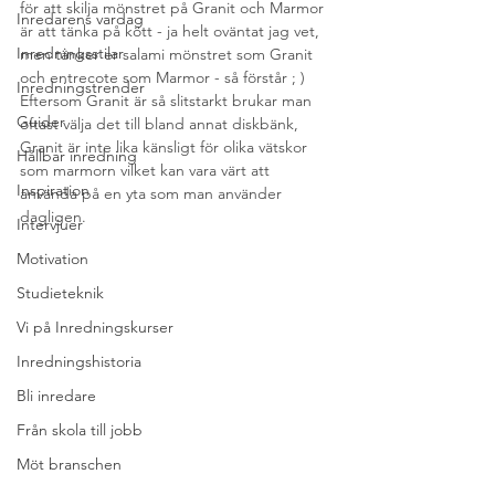
för att skilja mönstret på Granit och Marmor 
Inredarens vardag
är att tänka på kött - ja helt oväntat jag vet, 
Inredningsstilar
men tänker er salami mönstret som Granit 
och entrecote som Marmor - så förstår ; ) 
Inredningstrender
Eftersom Granit är så slitstarkt brukar man 
Guider
oftast välja det till bland annat diskbänk, 
Granit är inte lika känsligt för olika vätskor 
Hållbar inredning
som marmorn vilket kan vara värt att 
Inspiration
använda på en yta som man använder 
dagligen.
Intervjuer
Motivation
Studieteknik
Vi på Inredningskurser
Inredningshistoria
Bli inredare
Från skola till jobb
Möt branschen