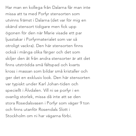
Har man en kollega från Dalarna får man inte 
missa att ta med Porfyr stensorten som 
utvinns främst i Dalarna (det var för mig en 
okänd stensort tidigare men fick upp 
ögonen för den när Marie visade ett par 
ljusstakar i Porfyrmaterialet som var så 
otroligt vackra). Den här stensorten finns 
också i många olika färger och det som 
skiljer den åt från andra stensorter är att det 
finns utströdda små fältspad och kvarts 
kross i massan som bildar små kristaller och 
ger det en exklusiv look. Den här stensorten 
var typiskt under Karl Johan-tiden och 
speciellt i Älvdalen. Vill ni se porfyr i en 
ovanlig storlek, missa då inte att se den 
stora Rosedalsvasen i Porfyr som väger 9 ton 
och finns utanför Rosendals Slott i 
Stockholm om ni har vägarna förbi.