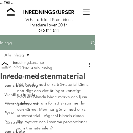
Yes
...
...
Vi har utbildat Framtidens
Inredare i över 20 år
040-511 311
Inlägg
Alla inlägg
Inredningskurser.se
Alla inlägg
11 juli 2023
4 min läsning
Inreda med stenmaterial
Jobba som inredare
Att inreda med olika trämaterial känns 
Samarbetsföretag
naturligt och det är inget konstigt 
Var vill du inreda
med att blanda både mörka och ljusa 
träslag i ett rum för att skapa mer liv 
Företagsintervjuer
och värme. Men hur gör vi med olika 
Pyssel
stenmaterial - vågar vi blanda dessa 
lika mycket och i samma proportioner 
Rörstrand
som trämaterialen?
Samarbete