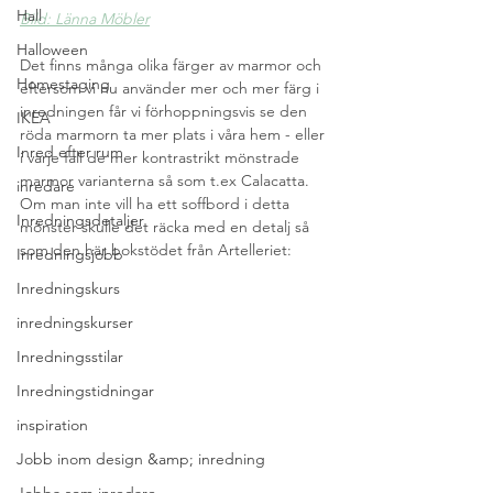
Hall
Bild: Länna Möbler
Halloween
Det finns många olika färger av marmor och 
Homestaging
eftersom vi nu använder mer och mer färg i 
inredningen får vi förhoppningsvis se den 
IKEA
röda marmorn ta mer plats i våra hem - eller 
Inred efter rum
i varje fall de mer kontrastrikt mönstrade 
marmor varianterna så som t.ex Calacatta. 
inredare
Om man inte vill ha ett soffbord i detta 
Inredningsdetaljer
mönster skulle det räcka med en detalj så 
som den här bokstödet från Artelleriet: 
Inredningsjobb
Inredningskurs
inredningskurser
Inredningsstilar
Inredningstidningar
inspiration
Jobb inom design &amp; inredning