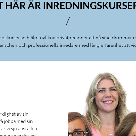
T HÄR ÄR INREDNINGSKURSER
/
ingskurser.se hjälpt nyfikna privatpersoner att nå sina drömmar me
anschen och professionella inredare med lång erfarenhet att vi
erklighet av sin
få jobba med sin
 är vi sju anställda
edning och design.