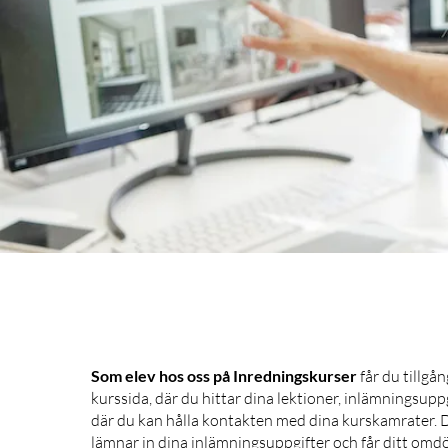
Som elev hos oss på Inredningskurser
får du tillgån
kurssida, där du hittar dina lektioner, inlämningsup
där du kan hålla kontakten med dina kurskamrater. D
lämnar in dina inlämningsuppgifter och får ditt omd