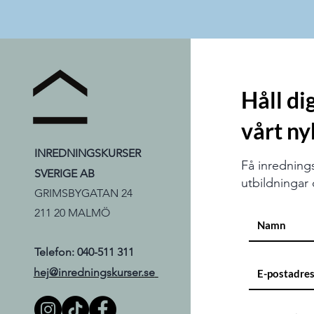
Håll d
vårt ny
INREDNINGSKURSER
Få inredning
SVERIGE AB
utbildningar d
GRIMSBYGATAN 24
211 20 MALMÖ
Telefon: 040-511 311
hej@inredningskurser.se