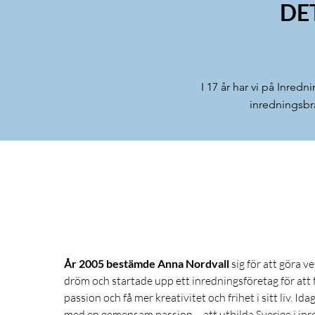
DE
I 17 år har vi på Inredn
inredningsbr
År 2005 bestämde Anna Nordvall
sig för att göra v
dröm och startade upp ett inredningsföretag för att 
passion och få mer kreativitet och frihet i sitt liv. Idag
med en gemensam passion – att utbilda Sverige i inr