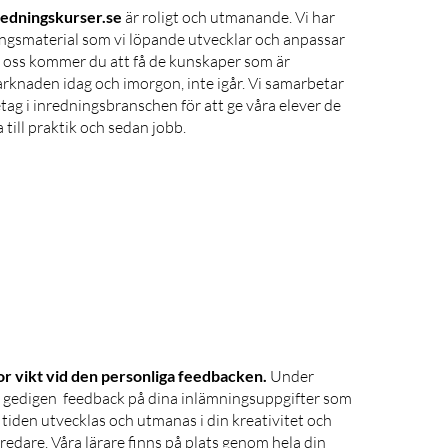
redningskurser.se
är roligt och utmanande. Vi har
ingsmaterial som vi löpande utvecklar och anpassar
s oss kommer du att få de kunskaper som är
rknaden idag och imorgon, inte igår. Vi samarbetar
etag i inredningsbranschen för att ge våra elever de
till praktik och sedan jobb.
tor vikt vid den personliga feedbacken.
Under
u gedigen feedback på dina inlämningsuppgifter som
la tiden utvecklas och utmanas i din kreativitet och
nredare. Våra lärare finns på plats genom hela din