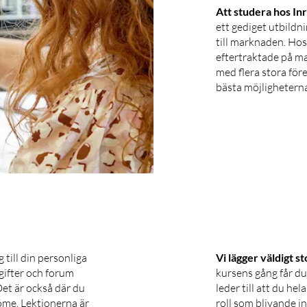
Att studera hos In
ett gediget utbildn
till marknaden. Ho
eftertraktade på ma
med flera stora för
bästa möjligheterna 
g till din personliga
Vi lägger väldigt s
pgifter och forum
kursens gång får d
et är också där du
leder till att du he
öme. Lektionerna är
roll som blivande i