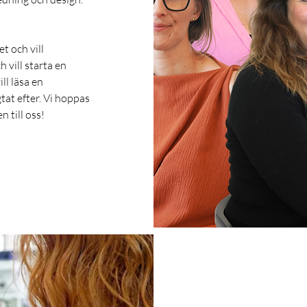
t och vill
 vill starta en
ll läsa en
tat efter. Vi hoppas
 till oss!