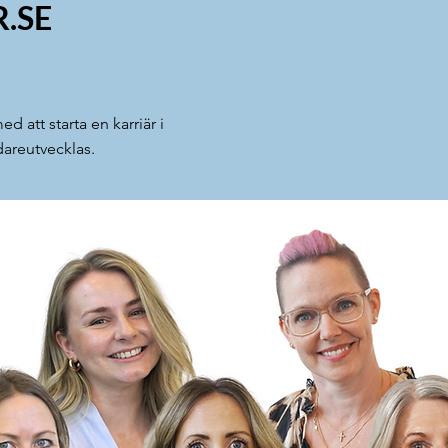
.SE
d att starta en karriär i
dareutvecklas.