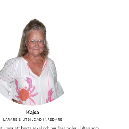
Kajsa
LÄRARE & UTBILDAD INREDARE
t i över ett kvarts sekel och har flera bollar i luften som