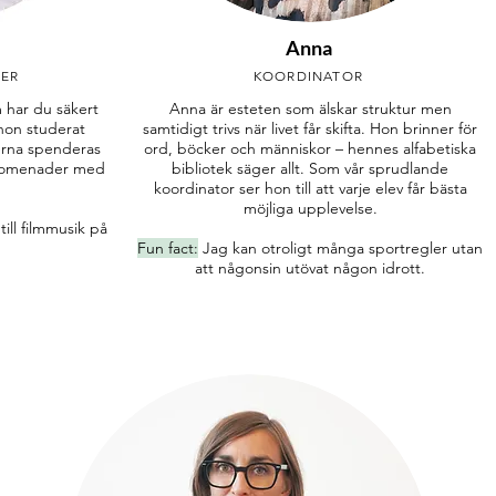
Anna
GER
KOORDINATOR
 har du säkert
Anna är esteten som älskar struktur men
 hon studerat
samtidigt trivs när livet får skifta. Hon brinner för
erna spenderas
ord, böcker och människor – hennes alfabetiska
promenader med
bibliotek säger allt. Som vår sprudlande
.
koordinator ser hon till att varje elev får bästa
möjliga upplevelse.
till filmmusik på
Fun fact:
Jag kan otroligt många sportregler utan
att någonsin utövat någon idrott.