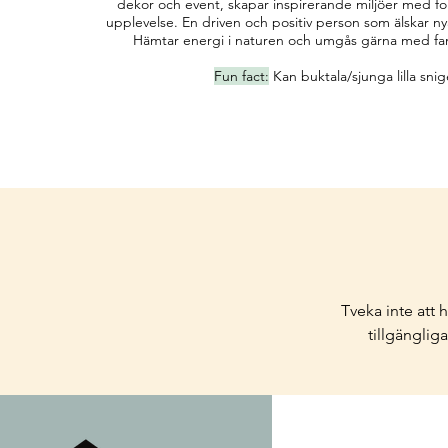
dekor och event, skapar inspirerande miljöer med fo
upplevelse. En driven och positiv person som älskar ny
Hämtar energi i naturen och umgås gärna med fam
Fun fact:
Kan buktala/sjunga lilla snig
Tveka inte att h
tillgänglig