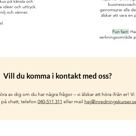
kus på känsla och
businesscoach,
a idéer och uttryck.
genomsyrar alla del
ilj och vänner.
älskar att vara en 
el.
Fun fact:
Har
verkningsområde på 
Vill du komma i kontakt med oss?
öra av dig om du har några frågor – vi älskar att höra ifrån er! Vi 
a på chatt, telefon
040-511 311
eller mail
hej@inredningskurser.se