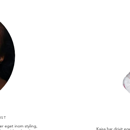
IST
er eget inom styling,
Kajsa har drivit ege