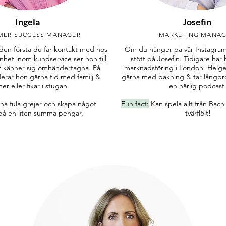
Ingela
Josefin
MER SUCCESS MANAGER
MARKETING MANA
 den första du får kontakt med hos
Om du hänger på vår Instagram
nhet inom kundservice ser hon till
stött på Josefin. Tidigare har
er känner sig omhändertagna. På
marknadsföring i London. Helg
derar hon gärna tid med familj &
gärna med bakning & tar lång
er eller fixar i stugan.
en härlig podcast
na fula grejer och skapa något
Fun fact:
Kan spela allt från Bach 
på en liten summa pengar.
tvärflöjt!