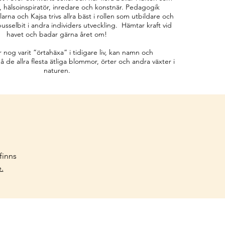
 hälsoinspiratör, inredare och konstnär. Pedagogik
arna och Kajsa trivs allra bäst i rollen som utbildare och
pusselbit i andra individers utveckling. Hämtar kraft vid
havet och badar gärna året om!
 nog varit ”örtahäxa” i tidigare liv, kan namn och
de allra flesta ätliga blommor, örter och andra växter i
naturen.
finns
.