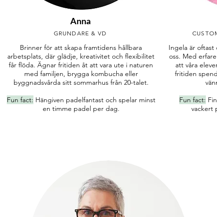
Anna
GRUNDARE & VD
CUSTO
Brinner för att skapa framtidens hållbara
Ingela är oftast
arbetsplats, där glädje, kreativitet och flexibilitet
oss. Med erfare
får flöda. Ägnar fritiden åt att vara ute i naturen
att våra elev
med familjen, brygga kombucha eller
fritiden spen
byggnadsvårda sitt sommarhus från 20-talet.
vänn
Fun fact:
Hängiven padelfantast och spelar minst
Fun fact:
Fin
en timme padel per dag.
vackert 