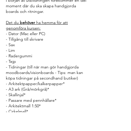
I början av utbildningen förekommer en del
moment där du ska skapa handgjorda
boards och ritningar.
Det du
behöver
ha hemma för att
genomföra kursen:
- Dator (Mac eller PC)
- Tillgång till skrivare
- Sax
- Lim
- Radergummi
- Tejp
- Tidningar (till när man gör handgjorda
moodboards/visionboards - Tips: man kan
köpa tidningar på secondhand butiker)
- Arkitektpapper/kalkerpapper*
- A3 ark (Grå/mörkgrå)*
- Skallinjal*
- Passare med pennhållare*
- Arkitektmall 1:50*
- Cirkelmall*
- Skärset*
- Skissblock*
- Blyertspenna*