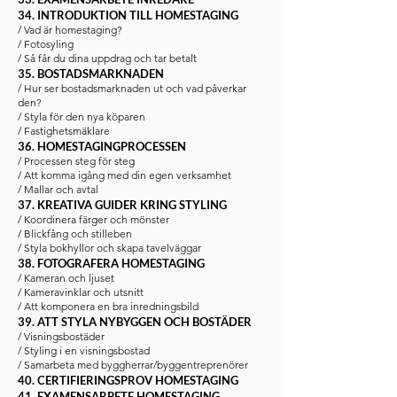
34. INTRODUKTION TILL HOMESTAGING
/ Vad är homestaging?
/ Fotosyling
/ Så får du dina uppdrag och tar betalt
35. BOSTADSMARKNADEN
/ Hur ser bostadsmarknaden ut och vad påverkar
den?
/ Styla för den nya köparen
/ Fastighetsmäklare
36. HOMESTAGINGPROCESSEN
/ Processen steg för steg
/ Att komma igång med din egen verksamhet
/ Mallar och avtal
37. KREATIVA GUIDER KRING STYLING
/ Koordinera färger och mönster
/ Blickfång och stilleben
/ Styla bokhyllor och skapa tavelväggar
38. FOTOGRAFERA HOMESTAGING
/ Kameran och ljuset
/ Kameravinklar och utsnitt
/ Att komponera en bra inredningsbild
39. ATT STYLA NYBYGGEN OCH BOSTÄDER
/ Visningsbostäder
/ Styling i en visningsbostad
/ Samarbeta med byggherrar/byggentreprenörer
40. CERTIFIERINGSPROV HOMESTAGING
41. EXAMENSARBETE HOMESTAGING