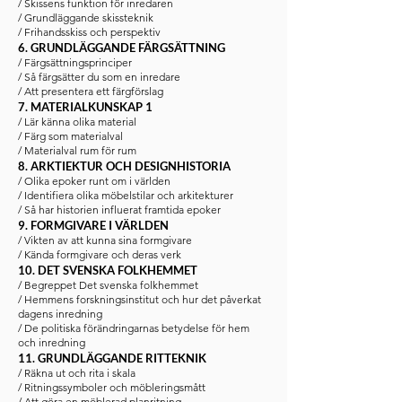
/ Skissens funktion för inredaren
/ Grundläggande skissteknik
/ Frihandsskiss och perspektiv
6. GRUNDLÄGGANDE FÄRGSÄTTNING
/ Färgsättningsprinciper
/ Så färgsätter du som en inredare
/ Att presentera ett färgförslag
7. MATERIALKUNSKAP 1
/ Lär känna olika material
/ Färg som materialval
/ Materialval rum för rum
8. ARKTIEKTUR OCH DESIGNHISTORIA
/ Olika epoker runt om i världen
/ Identifiera olika möbelstilar och
arkitekturer
/ Så har historien influerat framtida epoker
9. FORMGIVARE I VÄRLDEN
/ Vikten av att kunna sina formgivare
/ Kända formgivare och deras verk
10. DET SVENSKA FOLKHEMMET
/ Begreppet Det svenska folkhemmet
/ Hemmens forskningsinstitut och hur det påverkat
dagens inredning
/ De politiska förändringarnas betydelse för hem
och inredning
11. GRUNDLÄGGANDE RITTEKNIK
/ Räkna ut och rita i skala
/ Ritningssymboler och möbleringsmått
/ Att göra en möblerad planritning