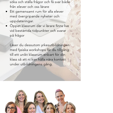
söka och ställa frågor och få svar både
från elever och oss lärare
Ett gemensamt rum för alla elever
med övergripande nyheter och
uppdateringar.
Öppet klassrum där vi lärare finns live
vid bestämda tidpunkter och svarar
på frågor
Läser du dessutom yrkesutbildningen
med fysiska workshops får du tillgång
till ett unikt klassrum enbart för din
klass så att ni kan hålla nära kontakt
under utbildningens gång.