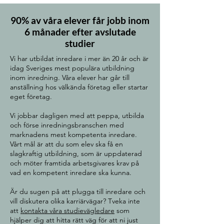
90% av våra elever får jobb inom
6 månader efter avslutade
studier
Vi har utbildat inredare i mer än 20 år och är
idag Sveriges mest populära utbildning
inom inredning. Våra elever har går till
anställning hos välkända företag eller startar
eget företag.
Vi jobbar dagligen med att peppa, utbilda
och förse inredningsbranschen med
marknadens mest kompetenta inredare.
Vårt mål är att du som elev ska få en
slagkraftig utbildning, som är uppdaterad
och möter framtida arbetsgivares krav på
vad en kompetent inredare ska kunna.
Är du sugen på att plugga till inredare och
vill diskutera olika karriärvägar? Tveka inte
att
kontakta våra studievägledare
som
hjälper dig att hitta rätt väg för att ni just