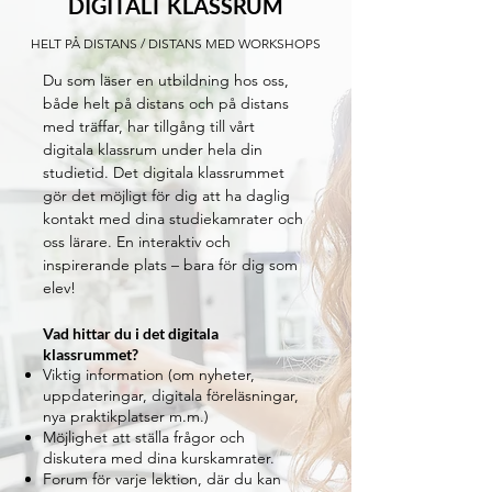
DIGITALT KLASSRUM
HELT PÅ DISTANS / DISTANS MED WORKSHOPS
Du som läser en utbildning hos oss,
både helt på distans och på distans
med träffar, har tillgång till vårt
digitala klassrum under hela din
studietid. Det digitala klassrummet
gör det möjligt för dig att ha daglig
kontakt med dina studiekamrater och
oss lärare. En interaktiv och
inspirerande plats – bara för dig som
elev!
Vad hittar du i det digitala
klassrummet?
Viktig information (om nyheter,
uppdateringar, digitala föreläsningar,
nya praktikplatser m.m.)
Möjlighet att ställa frågor och
diskutera med dina kurskamrater.
Forum för varje lektion, där du kan