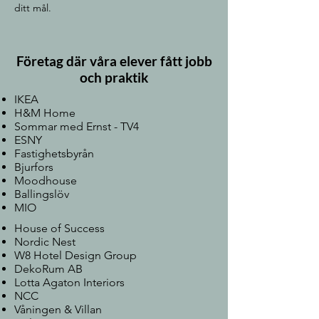
ditt mål.
Företag där våra elever fått jobb
och praktik
IKEA
H&M Home
Sommar med Ernst - TV4
ESNY
Fastighetsbyrån
Bjurfors
Moodhouse
Ballingslöv
MIO
House of Success
Nordic Nest
W8 Hotel Design Group
DekoRum AB
Lotta Agaton Interiors
NCC
Våningen & Villan