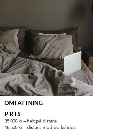
OMFATTNING
PRIS
35 000 kr – helt på distans​
48 500 kr – distans med workshops