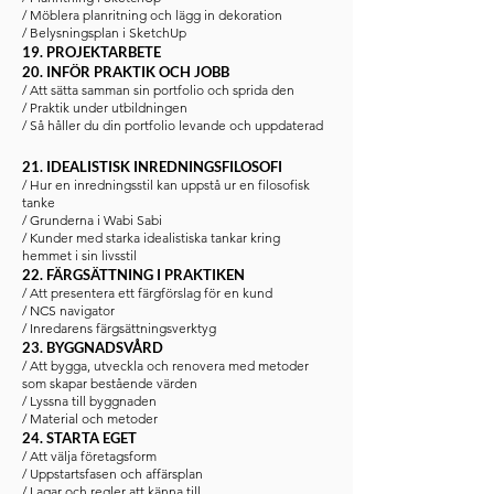
/ Möblera planritning och lägg in dekoration
/ Belysningsplan i SketchUp
19. PROJEKTARBETE
20. INFÖR PRAKTIK OCH JOBB
/ Att sätta samman sin portfolio och sprida den
/ Praktik under utbildningen
/ Så håller du din portfolio levande och uppdaterad
21. IDEALISTISK INREDNINGSFILOSOFI
/ Hur en inredningsstil kan uppstå ur en filosofisk
tanke
/ Grunderna i Wabi Sabi
/ Kunder med starka idealistiska tankar kring
hemmet i sin livsstil
22. FÄRGSÄTTNING I PRAKTIKEN
/ Att presentera ett färgförslag för en kund
/ NCS navigator
/ Inredarens färgsättningsverktyg
23. BYGGNADSVÅRD
/ Att bygga, utveckla och renovera med metoder
som skapar bestående värden
/ Lyssna till byggnaden
/ Material och metoder
24. STARTA EGET
/ Att välja företagsform
/ Uppstartsfasen och affärsplan
/ Lagar och regler att känna till