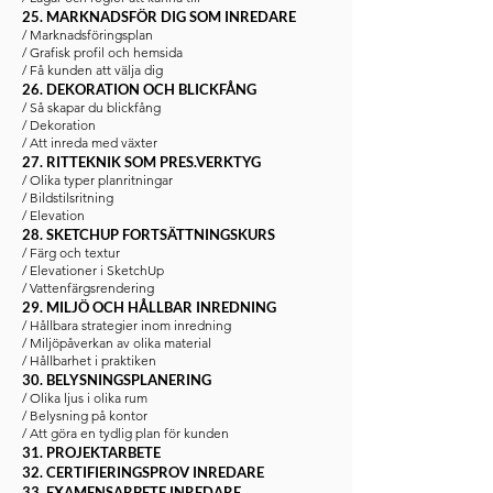
25. MARKNADSFÖR DIG SOM INREDARE
/ Marknadsföringsplan
/ Grafisk profil och hemsida
/ Få kunden att välja dig
26. DEKORATION OCH BLICKFÅNG
/ Så skapar du blickfång
/ Dekoration
/ Att inreda med växter
27. RITTEKNIK SOM PRES.VERKTYG
/ Olika typer planritningar
/ Bildstilsritning
/ Elevation
28. SKETCHUP FORTSÄTTNINGSKURS
/ Färg och textur
/ Elevationer i SketchUp
/ Vattenfärgsrendering
29. MILJÖ OCH HÅLLBAR INREDNING
/ Hållbara strategier inom inredning
/ Miljöpåverkan av olika material
/ Hållbarhet i praktiken
30. BELYSNINGSPLANERING
/ Olika ljus i olika rum
/ Belysning på kontor
/ Att göra en tydlig plan för kunden
31. PROJEKTARBETE
32. CERTIFIERINGSPROV INREDARE
33. EXAMENSARBETE INREDARE