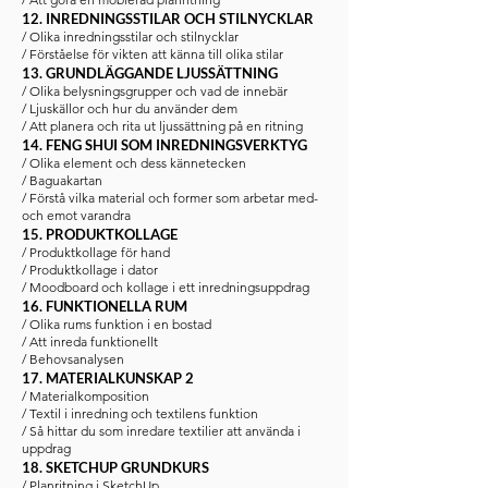
12. INREDNINGSSTILAR OCH STILNYCKLAR
/ Olika inredningsstilar och stilnycklar
/ Förståelse för vikten att känna till olika stilar
13. GRUNDLÄGGANDE LJUSSÄTTNING
/ Olika belysningsgrupper och vad de innebär
/ Ljuskällor och hur du använder dem
/ Att planera och rita ut lj
ussättning på en ritning
14. FENG SHUI SOM INREDNINGSVERKTYG
/ Olika element och dess kännetecken
/ Baguakartan
/ Förstå vilka material och former som arbetar med-
och emot varandra
15. PRODUKTKOLLAGE
/ Produktkollage för hand
/ Produktkollage i dator
/ Moodboard och kollage i ett inredningsuppdrag
16. FUNKTIONELLA RUM
/ Olika rums funktion i en bostad
/ Att inreda funktionellt
/ Behovsanalysen
17. MATERIALKUNSKAP 2
/ Materialkomposition
/ Textil i inredning och textilens funktion
/ Så hittar du som inredare textilier att använda i
uppdrag
18. SKETCHUP GRUNDKURS
/ Planritning i SketchUp