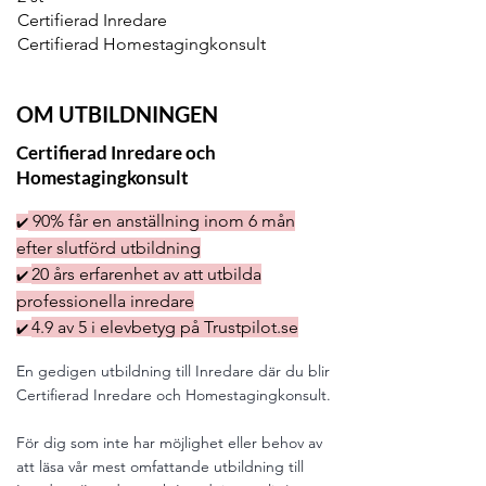
Certifierad Inredare
Certifierad Homestagingkonsult
OM UTBILDNINGEN
Certifierad Inredare och
Homestagingkonsult
90% får en anställning inom 6 mån
✔️
efter slutförd utbildning
20 års erfarenhet av att utbilda
✔️
professionella inredare
4.9 av 5 i elevbetyg på Trustpilot.se
✔️
En gedigen utbildning till Inredare där du blir
Certifierad Inredare och Homestagingkonsult.
För dig som inte har möjlighet eller behov av
att läsa vår mest omfattande utbildning till