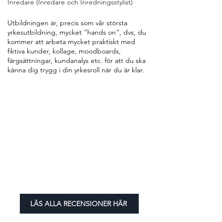
Inredare (Inredare och Inredningsstylist)
Utbildningen är, precis som vår största
yrkesutbildning, mycket ”hands on”, dvs, du
kommer att arbeta mycket praktiskt med
fiktiva kunder, kollage, moodboards,
färgsättningar, kundanalys etc. för att du ska
känna dig trygg i din yrkesroll när du är klar.
LÄS ALLA RECENSIONER HÄR