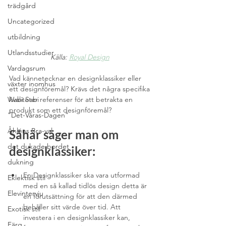
trädgård
Uncategorized
utbildning
Utlandsstudier
Källa: 
Royal Design
Vardagsrum
Vad kännetecknar en designklassiker eller 
växter inomhus
ett designföremål? Krävs det några specifika 
kvaliteter referenser för att betrakta en 
Wabi Sabi
produkt som ett designföremål?
”Det-Våras-Dagen”
Åhléns Bra-val
Såhär säger man om 
det dukade bordet
designklassiker:
dukning
En Designklassiker ska vara utformad 
Eklektisk stil
med en så kallad tidlös design detta är 
Elevintervju
en förutsättning för att den därmed 
behåller sitt värde över tid. Att 
Exotisk stil
investera i en designklassiker kan, 
Färg