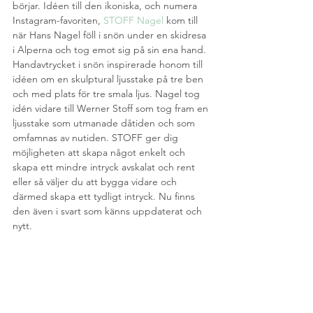
börjar. Idéen till den ikoniska, och numera 
Instagram-favoriten, 
STOFF Nagel
 kom till 
när Hans Nagel föll i snön under en skidresa 
i Alperna och tog emot sig på sin ena hand. 
Handavtrycket i snön inspirerade honom till 
idéen om en skulptural ljusstake på tre ben 
och med plats för tre smala ljus. Nagel tog 
idén vidare till Werner Stoff som tog fram en 
ljusstake som utmanade dåtiden och som 
omfamnas av nutiden. STOFF ger dig 
möjligheten att skapa något enkelt och 
skapa ett mindre intryck avskalat och rent 
eller så väljer du att bygga vidare och 
därmed skapa ett tydligt intryck. Nu finns 
den även i svart som känns uppdaterat och 
nytt.