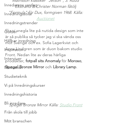
Mathsson klassiker "Jetson", 3. Ruud 
Inredarens vardag
Ekstrand & Christer Norman fåtölj 
"Formula" för Dux, formgiven 1968. Källa: 
Inredningsstilar
Auctionet
Inredningstrender
Ska vi snegla lite på nutida design som inte 
Guider
är så publika så tycker jag vi ska vända oss 
Hållbar inredning
mot Sverige och ex. Sofia Lagerkvist och 
Anna Lindgren som är duon bakom studio 
Inspiration
Front. Nedan lite av deras härliga 
Intervjuer
produkter, 
fotpall sits Anomaly
 för 
Moroso
, 
Spegel Bronze Mirror
 och 
Library Lamp
.
Motivation
Studieteknik
Vi på Inredningskurser
Inredningshistoria
Bli inredare
Spegel Bronze Mirror Källa: 
Studio Front
Från skola till jobb
Möt branschen