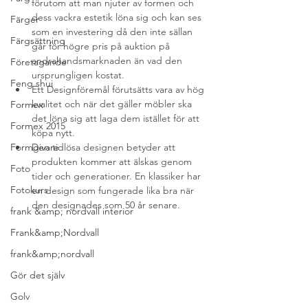
förutom att man njuter av formen och 
dess vackra estetik löna sig och kan ses 
Färger
som en investering då den inte sällan 
Färgsättning
går för högre pris på auktion på 
andrahandsmarknaden än vad den 
Företagande
ursprungligen kostat.
Feng shui
Ett Designföremål förutsätts vara av hög 
kvalitet och när det gäller möbler ska 
Formex
det löna sig att laga dem istället för att 
Formex 2015
köpa nytt.
Den tidlösa designen betyder att 
Formgivare
produkten kommer att älskas genom 
Foto
tider och generationer. En klassiker har 
Fotokurs
en design som fungerade lika bra när 
den designades som 50 år senare.
frank &amp; nordvall interior
Frank&amp;Nordvall
frank&amp;nordvall
Gör det själv
Golv