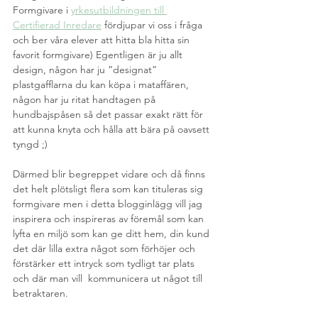
Formgivare i 
yrkesutbildningen till 
Certifierad Inredare
 fördjupar vi oss i fråga 
och ber våra elever att hitta bla hitta sin 
favorit formgivare) Egentligen är ju allt 
design, någon har ju ”designat” 
plastgafflarna du kan köpa i mataffären, 
någon har ju ritat handtagen på 
hundbajspåsen så det passar exakt rätt för 
att kunna knyta och hålla att bära på oavsett 
tyngd ;)
Därmed blir begreppet vidare och då finns 
det helt plötsligt flera som kan tituleras sig 
formgivare men i detta blogginlägg vill jag 
inspirera och inspireras av föremål som kan 
lyfta en miljö som kan ge ditt hem, din kund 
det där lilla extra något som förhöjer och 
förstärker ett intryck som tydligt tar plats 
och där man vill  kommunicera ut något till 
betraktaren.