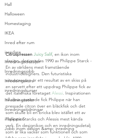
Hall
Halloween
Homestaging
IKEA
Inred efter rum
inredare
Citruspressen 
Juicy Salif
, en ikon inom 
design, designades 1990 av Philippe Starck - 
Inredningsdetaljer
En av världens mest framstående 
Inredningsjobb
industridesigners. Den futuristiska 
citruspressen är ett resultat av en skiss på 
Inredningskurs
en servett efter ett uppdrag Philippe fick av 
inredningskurser
det italienska företaget 
Alessi
. Inspirationen 
till dess utseende fick Philippe när han  
Inredningsstilar
pressade citron över en bläckfisk och det 
Inredningstidningar
som skulle bli en bricka blev istället ett av 
Philippe Starcks och Alessis mest kända 
inspiration
verk. En designikon och en inredningsdetalj 
Jobb inom design &amp; inredning
som är lika vacker som funktionell och som 