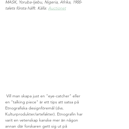
MASK, Yoruba-Ijebu, Nigeria, Afrika, 1900-
talets första hälft. Källa: 
Auctionet
 Vill man skapa just en "eye-catcher" eller 
en "talking piece" är ett tips att satsa på 
Etnografiska designföremål (dvs. 
Kulturprodukter/artefakter). Etnografin har 
varit en vetenskap kanske mer än någon 
annan där forskaren gett sig ut på 