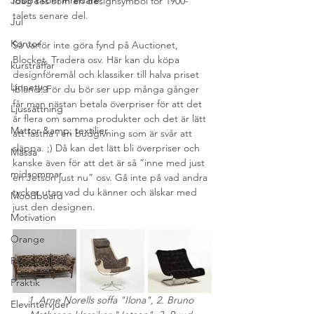
Jobba som inredare
idag ses som en designsymbol för 1900-
talets senare del.
Jul
Kontor
Så varför inte göra fynd på Auctionet, 
Blocket, Tradera osv. Här kan du köpa 
kursträffar
designföremål och klassiker till halva priset 
Linnetyg
ibland! För du bör ser upp många gånger 
får man nästan betala överpriser för att det 
Ljussättning
är flera om samma produkter och det är lätt 
Mattor &amp; textilier
att fastna i en budgivning som är svår att 
släppa. ;) Då kan det lätt bli överpriser och 
Mässa
kanske även för att det är så ”inne med just 
midsommar
en Jetson just nu” osv. Gå inte på vad andra 
tycker utan vad du känner och älskar med 
Moodboard
just den designen.
Motivation
Orange
Planritningar
Praktik
1. Arne Norells soffa "Ilona", 2. Bruno 
Elevintervjuer