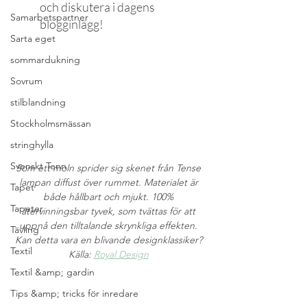
och diskutera i dagens 
Samarbetspartner
blogginlägg!
Sarta eget
sommardukning
Sovrum
stilblandning
Stockholmsmässan
stringhylla
Svenskt Tenn
Som ett moln sprider sig skenet från Tense 
lampan diffust över rummet. Materialet är 
Tapet
både hållbart och mjukt. 100% 
Tapeter
återvinningsbar tyvek, som tvättas för att 
uppnå den tilltalande skrynkliga effekten. 
Tävling
Kan detta vara en blivande designklassiker? 
Textil
Källa: 
Royal Design
Textil &amp; gardin
Tips &amp; tricks för inredare