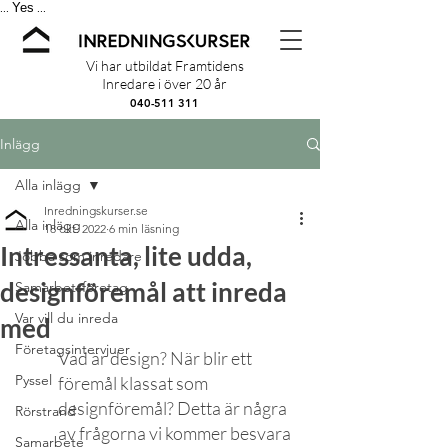
Yes
...
...
Vi har utbildat Framtidens
Inredare i över 20 år
040-511 311
Inlägg
Alla inlägg
Inredningskurser.se
Alla inlägg
18 okt. 2022
6 min läsning
Intressanta, lite udda,
Jobba som inredare
designföremål att inreda
Samarbetsföretag
Var vill du inreda
med
Företagsintervjuer
Vad är design? När blir ett 
Pyssel
föremål klassat som 
designföremål? Detta är några 
Rörstrand
av frågorna vi kommer besvara 
Samarbete