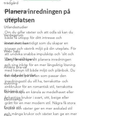
trädgård
Planera inredningen på 
Uncategorized
uteplatsen
utbildning
Utlandsstudier
Om du gillar växter och att odla så kan du 
Vardagsrum
både få utlopp för ditt intresse och 
växter inomhus
kreativitet, samtidigt som du skapar en 
trivsam och växtrik miljö på din uteplats. För 
Wabi Sabi
att undvika snabba impulsköp och 'slit och 
”Det-Våras-Dagen”
släng’ är det bra att planera inredningen 
och sina inköp för en mer långsiktig lösning 
Åhléns Bra-val
med hänsyn till både miljö och plånbok. Du 
det dukade bordet
kan välja stil på kärlen som passar den 
inredningsstil du vill ha, terrakotta- och 
dukning
zinkkrukor för en romantisk stil, terrakotta 
Eklektisk stil
för att skapa en känsla av medelhavet eller 
fyrkantiga krukor i svart, vitt, beige eller 
Elevintervju
grått för en mer modern stil. Några få stora 
Exotisk stil
krukor och växter ger en mer avskalad stil 
och många krukor och växter kan ge en mer 
Färg