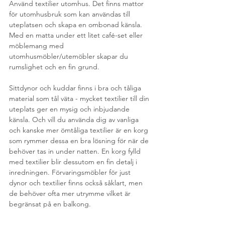
Använd textilier utomhus. Det finns mattor 
för utomhusbruk som kan användas till 
uteplatsen och skapa en ombonad känsla. 
Med en matta under ett litet café-set eller 
möblemang med 
utomhusmöbler/utemöbler skapar du 
rumslighet och en fin grund. 
Sittdynor och kuddar finns i bra och tåliga 
material som tål väta - mycket textilier till din 
uteplats ger en mysig och inbjudande 
känsla. Och vill du använda dig av vanliga 
och kanske mer ömtåliga textilier är en korg 
som rymmer dessa en bra lösning för när de 
behöver tas in under natten. En korg fylld 
med textilier blir dessutom en fin detalj i 
inredningen. Förvaringsmöbler för just 
dynor och textilier finns också såklart, men 
de behöver ofta mer utrymme vilket är 
begränsat på en balkong.