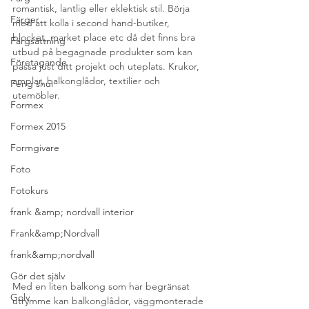
romantisk, lantlig eller eklektisk stil. Börja 
Färger
med att kolla i second hand-butiker, 
blocket, market place etc då det finns bra 
Färgsättning
utbud på begagnade produkter som kan 
Företagande
passa just ditt projekt och uteplats. Krukor, 
amplar, balkonglådor, textilier och 
Feng shui
utemöbler. 
Formex
Formex 2015
Formgivare
Foto
Fotokurs
frank &amp; nordvall interior
Frank&amp;Nordvall
frank&amp;nordvall
Gör det själv
Med en liten balkong som har begränsat 
Golv
utrymme kan balkonglådor, väggmonterade 