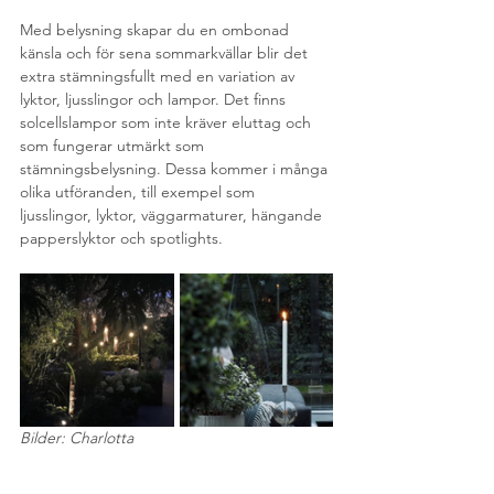
Med belysning skapar du en ombonad 
känsla och för sena sommarkvällar blir det 
extra stämningsfullt med en variation av 
lyktor, ljusslingor och lampor. Det finns 
solcellslampor som inte kräver eluttag och 
som fungerar utmärkt som 
stämningsbelysning. Dessa kommer i många 
olika utföranden, till exempel som 
ljusslingor, lyktor, väggarmaturer, hängande 
papperslyktor och spotlights. 
Bilder: Charlotta 
Jörgensen/
Inspirationordinarydays