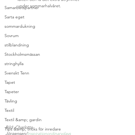
under sommarhalvåret.
Samarbetspartner
Sarta eget
sommardukning
Sovrum
stilblandning
Stockholmsmässan
stringhylla
Svenskt Tenn
Tapet
Tapeter
Tävling
Textil
Textil &amp; gardin
Bild: Charlotta 
Tips &amp; tricks för inredare
Jörgensen/
Inspirationordinarydays