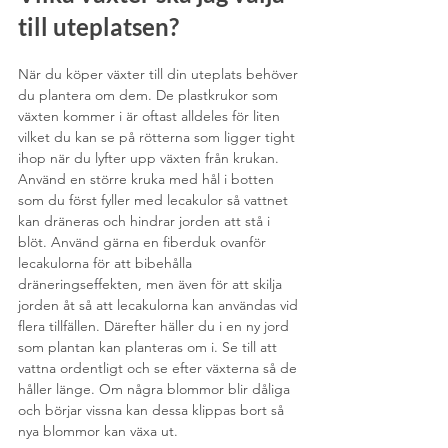
till uteplatsen?
När du köper växter till din uteplats behöver 
du plantera om dem. De plastkrukor som 
växten kommer i är oftast alldeles för liten  
vilket du kan se på rötterna som ligger tight 
ihop när du lyfter upp växten från krukan. 
Använd en större kruka med hål i botten 
som du först fyller med lecakulor så vattnet 
kan dräneras och hindrar jorden att stå i 
blöt. Använd gärna en fiberduk ovanför 
lecakulorna för att bibehålla 
dräneringseffekten, men även för att skilja 
jorden åt så att lecakulorna kan användas vid 
flera tillfällen. Därefter häller du i en ny jord 
som plantan kan planteras om i. Se till att 
vattna ordentligt och se efter växterna så de 
håller länge. Om några blommor blir dåliga 
och börjar vissna kan dessa klippas bort så 
nya blommor kan växa ut. 