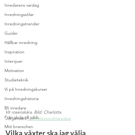
Inredarens vardag
Inredningsstilar
Inredningstrender
Guider
Hållbar inredning
Inspiration
Intervjuer
Motivation
Studieteknik
Vi på Inredningskurser
Inredningshistoria
Bli inredare
Vit rosenskära. Bild: Charlotta 
Från skola till jobb
Jörgensen/
Inspirationordinarydays
Möt branschen
Vilka växter ska jag välja 