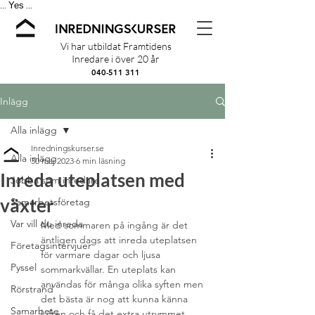
Yes
...
...
Vi har utbildat Framtidens
Inredare i över 20 år
040-511 311
Inlägg
Alla inlägg
Inredningskurser.se
Alla inlägg
30 maj 2023
6 min läsning
Inreda uteplatsen med
Jobba som inredare
växter
Samarbetsföretag
Var vill du inreda
Med sommaren på ingång är det 
äntligen dags att inreda uteplatsen 
Företagsintervjuer
för varmare dagar och ljusa 
Pyssel
sommarkvällar. En uteplats kan 
användas för många olika syften men 
Rörstrand
det bästa är nog att kunna känna 
Samarbete
luften och få det extra utrymmet 