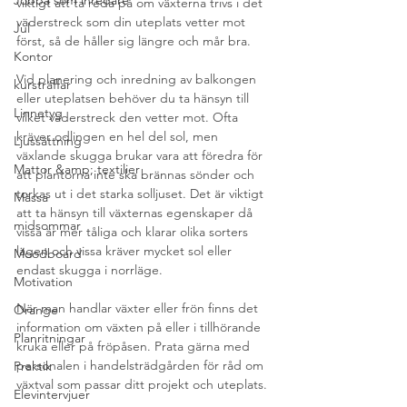
Jobba som inredare
viktigt att ta reda på om växterna trivs i det 
väderstreck som din uteplats vetter mot 
Jul
först, så de håller sig längre och mår bra. 
Kontor
Vid planering och inredning av balkongen 
kursträffar
eller uteplatsen behöver du ta hänsyn till 
Linnetyg
vilket väderstreck den vetter mot. Ofta 
kräver odlingen en hel del sol, men 
Ljussättning
växlande skugga brukar vara att föredra för 
Mattor &amp; textilier
att plantorna inte ska brännas sönder och 
torkas ut i det starka solljuset. Det är viktigt 
Mässa
att ta hänsyn till växternas egenskaper då 
midsommar
vissa är mer tåliga och klarar olika sorters 
lägen och vissa kräver mycket sol eller 
Moodboard
endast skugga i norrläge.
Motivation
När man handlar växter eller frön finns det 
Orange
information om växten på eller i tillhörande 
Planritningar
kruka eller på fröpåsen. Prata gärna med 
personalen i handelsträdgården för råd om 
Praktik
växtval som passar ditt projekt och uteplats.
Elevintervjuer