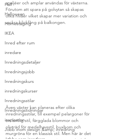
spaljéer och amplar användas för växterna. 
Hall
Förutom att spara på golvytan så skapas 
Halloween
olika nivåer vilket skapar mer variation och 
vackra blickfång på balkongen. 
Homestaging
IKEA
Inred efter rum
inredare
Inredningsdetaljer
Inredningsjobb
Inredningskurs
inredningskurser
Inredningsstilar
Även växter kan planeras efter olika 
Inredningstidningar
inredningsstilar, till exempel pelargoner för 
inspiration
en lantlig stil, färgglada blommor och 
olivträd för medelhavsstil, buxbom och 
Jobb inom design &amp; inredning
murgröna för en klassisk stil. Men här är det 