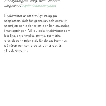
Svansfjädergräs i korg. Bild: Charlotta 
Jörgensen/
Inspirationordinarydays
Kryddväxter är ett trevligt inslag på 
uteplatsen, dels för grönskan och extra liv i 
utemiljön och dels för att den kan användas 
i matlagningen. Vill du odla kryddväxter som 
basilika, citronmeliss, mynta, rosmarin, 
gräslök och timjan själv får de sås inomhus 
på våren och sen plockas ut när det är 
tillräckligt varmt.