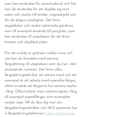
som kan användas för utomhusbruk och här 
kan de användas för att skydda sig mot 
solen och starka UV-strålar, insynsskydd och 
för att skapa rumslighet. Det finns 
segeldukar och andra vattentäta gardiner, 
som till exempel används till pergolas, som 
kan användas till uteplatsen för att få en 
trivsam och skyddad plats.
För att sudda ut gränsen mellan inne och 
ute kan du fortsätta med samma 
färgsättning till uteplatsen som du har i det 
anslutande rummet. Det finns olika 
färgsättningtekniker att arbeta med och ett 
exempel är att arbeta med nyanslika färger, 
vilket innebär att färgerna har samma styrka 
i färg. Olika kulörer men samma styrka i färg, 
till exempel pastellfärger som exemplet 
nedan visar. Vill du lära dig mer om 
färgsättningstekniker och NCS systemet har 
vi färgsättningslektioner i 
våra utbildningar
. 