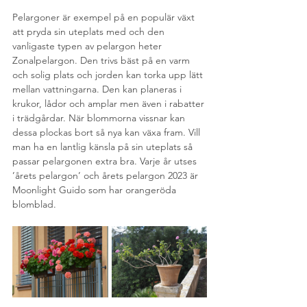
Pelargoner är exempel på en populär växt 
att pryda sin uteplats med och den 
vanligaste typen av pelargon heter 
Zonalpelargon. Den trivs bäst på en varm 
och solig plats och jorden kan torka upp lätt 
mellan vattningarna. Den kan planeras i 
krukor, lådor och amplar men även i rabatter 
i trädgårdar. När blommorna vissnar kan 
dessa plockas bort så nya kan växa fram. Vill 
man ha en lantlig känsla på sin uteplats så 
passar pelargonen extra bra. Varje år utses 
’årets pelargon’ och årets pelargon 2023 är 
Moonlight Guido som har orangeröda 
blomblad. 