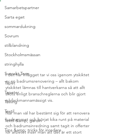
Samarbetspartner
Sarta eget
sommardukning
Sovrum
stilblandning
Stockholmsmässan
stringhylla
Svenskt Tenn
I det här inlägget tar vi oss igenom ytskiktet 
av en badrumsrenovering – allt bakom 
Tapet
ytskiktet lämnas till hantverkarna så att allt 
Tapeter
sköts enligt branschreglerna och blir gjort 
på fackmannamässigt vis.  
Tävling
Textil
När man väl har bestämt sig för att renovera 
badrummet och börjat kika runt på material 
Textil &amp; gardin
och badrumsinredning samt tagit in offerter 
Tips &amp; tricks för inredare
för arbetet inser man att det är ett stort 