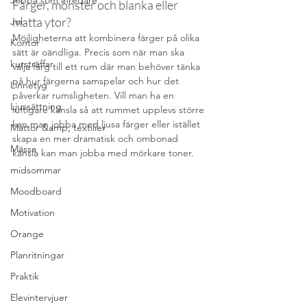
Jobba som inredare
Färger, mönster och blanka eller 
matta ytor? 
Jul
Möjligheterna att kombinera färger på olika 
Kontor
sätt är oändliga. Precis som när man ska 
kursträffar
välja färg till ett rum där man behöver tänka 
på hur färgerna samspelar och hur det 
Linnetyg
påverkar rumsligheten. Vill man ha en 
Ljussättning
luftigare känsla så att rummet upplevs större 
kan man jobba med ljusa färger eller istället 
Mattor &amp; textilier
skapa en mer dramatisk och ombonad 
Mässa
känsla kan man jobba med mörkare toner. 
midsommar
Moodboard
Motivation
Orange
Planritningar
Praktik
Elevintervjuer