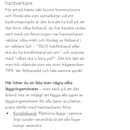
hantverkare 
För att på bästa sätt kunna kommunicera 
och förstå alla som samarbetar vid ett 
badrumsprojekt är det bra att ha koll på att 
det finns olika förband, du har kanske redan 
varit med om förvirringen när hantverkaren 
rabblar olika mått och förslag av förband i 
en väldans fart – ”10x15 halvförband eller 
ska du ha korsförband etc etc” och avslutar 
med ”vilket ska vi köra på?”. Det blir lätt att 
man blir stående som ett stort frågetecken. 
TIPS: Var förberedd och tala samma språk!
Här hittar du en lista över några olika 
läggningsmönster
 – men tänk på att det 
ibland inte är möjligt att lägga alla typer av 
läggningsmönster för alla typer av plattor, 
prata därför med hantverkaren först.
Korsförband:
 Plattorna läggs i samma 
linje (under varandra) så att alla fogar 
korsar varandra. 