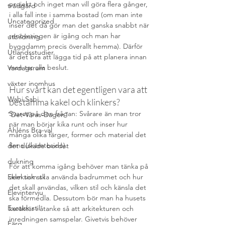
projekt och inget man vill göra flera gånger, 
trädgård
i alla fall inte i samma bostad (om man inte 
Uncategorized
inser det då gör man det ganska snabbt när 
renoveringen är igång och man har 
utbildning
byggdamm precis överallt hemma). Därför 
Utlandsstudier
är det bra att lägga tid på att planera innan 
man tar alla beslut.
Vardagsrum
växter inomhus
Hur svårt kan det egentligen vara att 
Wabi Sabi
bestämma kakel och klinkers?
Svaret på den frågan: Svårare än man tror 
”Det-Våras-Dagen”
när man börjar kika runt och inser hur 
Åhléns Bra-val
många olika färger, former och material det 
finns (skämtosido).
det dukade bordet
dukning
För att komma igång behöver man tänka på 
Eklektisk stil
vem som ska använda badrummet och hur 
det skall användas, vilken stil och känsla det 
Elevintervju
ska förmedla. Dessutom bör man ha husets 
Exotisk stil
karaktär i åtanke så att arkitekturen och 
inredningen samspelar. Givetvis behöver 
Färg