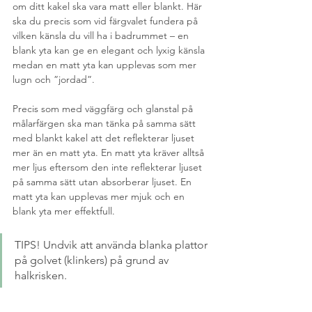
om ditt kakel ska vara matt eller blankt. Här 
ska du precis som vid färgvalet fundera på 
vilken känsla du vill ha i badrummet – en 
blank yta kan ge en elegant och lyxig känsla 
medan en matt yta kan upplevas som mer 
lugn och ”jordad”. 
Precis som med väggfärg och glanstal på 
målarfärgen ska man tänka på samma sätt 
med blankt kakel att det reflekterar ljuset 
mer än en matt yta. En matt yta kräver alltså 
mer ljus eftersom den inte reflekterar ljuset 
på samma sätt utan absorberar ljuset. En 
matt yta kan upplevas mer mjuk och en 
blank yta mer effektfull. 
TIPS! Undvik att använda blanka plattor 
på golvet (klinkers) på grund av 
halkrisken.