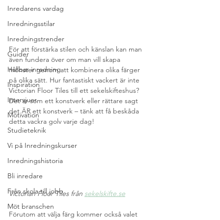
Inredarens vardag
Inredningsstilar
Inredningstrender
För att förstärka stilen och känslan kan man 
Guider
även fundera över om man vill skapa 
Hållbar inredning
mönster genom att kombinera olika färger 
på olika sätt. Hur fantastiskt vackert är inte 
Inspiration
Victorian Floor Tiles till ett sekelskifteshus? 
Intervjuer
Det är som ett konstverk eller rättare sagt 
det ÄR ett konstverk – tänk att få beskåda 
Motivation
detta vackra golv varje dag!
Studieteknik
Vi på Inredningskurser
Inredningshistoria
Bli inredare
Från skola till jobb
Victorian Floor Tiles från 
sekelskifte.se
Möt branschen
Förutom att välja färg kommer också valet 