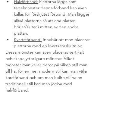
Halvförband:
 Plattorna läggs som 
tegelmönster denna förband kan även 
kallas för förskjutet förband. Man lägger 
alltså plattorna så att ena plattan 
börjar/slutar i mitten av den andra 
plattan.
Kvartsförband:
 Innebär att man placerar 
plattorna med en kvarts förskjutning. 
Dessa mönster kan även placeras vertikalt 
och skapa ytterligare mönster. Vilket 
mönster man väljer beror på vilken still man 
vill ha, för en mer modern stil kan man välja 
korsförband och om man hellre vill ha en 
traditionell still kan man jobba med 
halvförband.
Badrumsinredning får vi se till att göra ett 
eget blogginlägg för då ni haft tid att 
smälta den här informationen. ;)