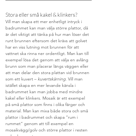
Stora eller små kakel & klinkers? 
Vill man skapa ett mer enhetligt intryck i 
badrummet kan man välja större plattor, då 
är det viktigt att tänka på hur man löser det 
runt brunnen eftersom det krävs att golvet 
har en viss lutning mot brunnen för att 
vattnet ska rinna ner ordentligt. Man kan till 
exempel lösa det genom att välja en avlång 
brunn som man placerar längs väggen eller 
att man delar den stora plattan vid brunnen 
som ett kuvert – 
kuvertskärning
. Vill man 
istället skapa en mer levande känsla i 
badrummet kan man jobba med mindre 
kakel eller klinkers. Mosaik är ett exempel 
på små plattor som finns i olika färger och 
material. Man kan mixa både stora och små 
plattor i badrummet och skapa ”rum i 
rummet” genom att till exempel en 
mosaikvägg/golv och större plattor i resten 