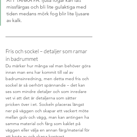
ATT TÄNKA PÅ: ljusa fogar kan lätt 
missfärgas och bli lite gulaktiga med 
tiden medans mörk fog blir lite ljusare 
av kalk. 
Fris och sockel – detaljer som ramar 
in badrummet
Du märker hur många val man behöver göra 
innan man ens har kommit till val av 
badrumsinredning, men detta med fris och 
sockel är så oerhört spännande – det kan 
ses som mindre detaljer och som inredare 
vet vi att det är detaljerna som sätter 
pricken över i:et. Sockeln placeras längst 
ner på väggen och skapar ett vackert möte 
mellan golv och vägg, man kan antingen ha 
samma material och färg som kaklet på 
väggen eller välja en annan färg/material för 
att bryta av och skapa kontrast. 