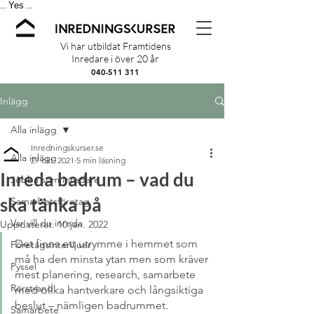
Yes
...
...
Vi har utbildat Framtidens
Inredare i över 20 år
040-511 311
Inlägg
Alla inlägg
Inredningskurser.se
Alla inlägg
27 okt. 2021
5 min läsning
Inreda badrum – vad du
Jobba som inredare
ska tänka på
Samarbetsföretag
Var vill du inreda
Uppdaterat:
10 jan. 2022
Det finns ett utrymme i hemmet som 
Företagsintervjuer
må ha den minsta ytan men som kräver 
Pyssel
mest planering, research, samarbete 
Rörstrand
med olika hantverkare och långsiktiga 
beslut – nämligen badrummet. 
Samarbete