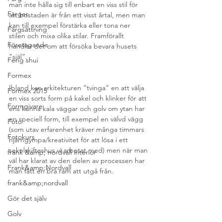
man inte hålla sig till enbart en viss stil för 
Färger
att bostaden är från ett visst årtal, men man 
kan till exempel förstärka eller tona ner 
Färgsättning
stilen och mixa olika stilar. Framförallt 
Företagande
handlar det om att försöka bevara husets 
”själ”.
Feng shui
Formex
Ibland kan arkitekturen ”tvinga” en att välja 
Formex 2015
en viss sorts form på kakel och klinker för att 
Formgivare
ens kunna kala väggar och golv om ytan har 
en speciell form, till exempel en välvd vägg 
Foto
(som utav erfarenhet kräver många timmars 
Fotokurs
hjärngympa/kreativitet för att lösa i ett 
sekelskifteshus vi arbetat med) men när man 
frank &amp; nordvall interior
väl har klarat av den delen av processen har 
Frank&amp;Nordvall
man fått en bra ram att utgå från.
frank&amp;nordvall
Gör det själv
Golv