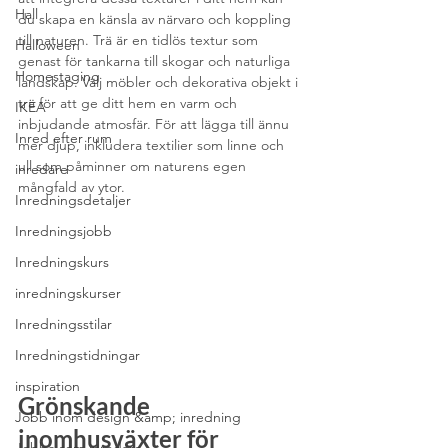
Hall
du skapa en känsla av närvaro och koppling 
till naturen. Trä är en tidlös textur som 
Halloween
genast för tankarna till skogar och naturliga 
Homestaging
landskap. Välj möbler och dekorativa objekt i 
trä för att ge ditt hem en varm och 
IKEA
inbjudande atmosfär. För att lägga till ännu 
Inred efter rum
mer djup, inkludera textilier som linne och 
ull som påminner om naturens egen 
inredare
mångfald av ytor.
Inredningsdetaljer
Inredningsjobb
Inredningskurs
inredningskurser
Inredningsstilar
Inredningstidningar
inspiration
Grönskande 
Jobb inom design &amp; inredning
inomhusväxter för 