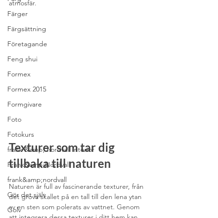
atmosfär.
Färger
Färgsättning
Företagande
Feng shui
Formex
Formex 2015
Formgivare
Foto
Fotokurs
Texturer som tar dig 
frank &amp; nordvall interior
tillbaka till naturen
Frank&amp;Nordvall
frank&amp;nordvall
Naturen är full av fascinerande texturer, från 
Gör det själv
det grova skallet på en tall till den lena ytan 
av en sten som polerats av vattnet. Genom 
Golv
att integrera dessa texturer i ditt hem kan 