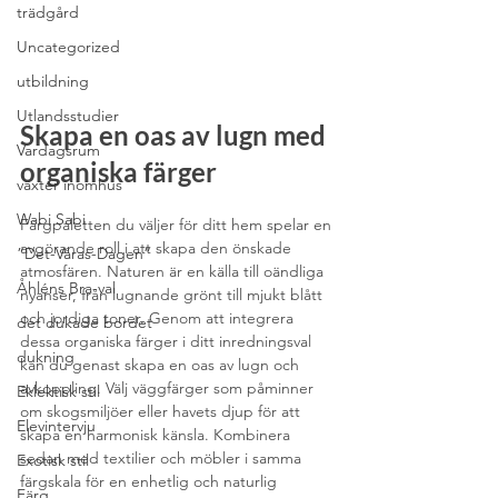
trädgård
Uncategorized
utbildning
Utlandsstudier
Skapa en oas av lugn med 
Vardagsrum
organiska färger
växter inomhus
Wabi Sabi
Färgpaletten du väljer för ditt hem spelar en 
avgörande roll i att skapa den önskade 
”Det-Våras-Dagen”
atmosfären. Naturen är en källa till oändliga 
Åhléns Bra-val
nyanser, från lugnande grönt till mjukt blått 
och jordiga toner. Genom att integrera 
det dukade bordet
dessa organiska färger i ditt inredningsval 
dukning
kan du genast skapa en oas av lugn och 
avkoppling. Välj väggfärger som påminner 
Eklektisk stil
om skogsmiljöer eller havets djup för att 
Elevintervju
skapa en harmonisk känsla. Kombinera 
sedan med textilier och möbler i samma 
Exotisk stil
färgskala för en enhetlig och naturlig 
Färg