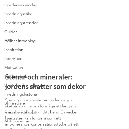
Inredarens vardag
Inredningsstilar
Inredningstrender
Guider
Hållbar inredning
Inspiration
Intervjuer
Motivation
Stenar och mineraler: 
Studieteknik
jordens skatter som dekor
Vi på Inredningskurser
Inredningshistoria
Stenar och mineraler är jordens egna 
Bli inredare
skatter som har en förmåga att lägga till 
elegans och mystik i ditt hem. En vacker 
Från skola till jobb
kvartssten kan fungera som ett 
Möt branschen
imponerande konversationsstycke på ett 