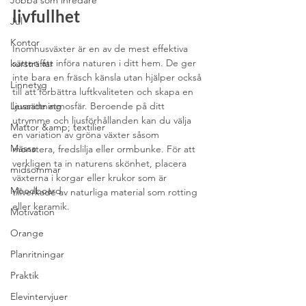
Jobba som inredare
livfullhet
Jul
Kontor
Inomhusväxter är en av de mest effektiva 
sätten att införa naturen i ditt hem. De ger 
kursträffar
inte bara en fräsch känsla utan hjälper också 
Linnetyg
till att förbättra luftkvaliteten och skapa en 
Ljussättning
levande atmosfär. Beroende på ditt 
utrymme och ljusförhållanden kan du välja 
Mattor &amp; textilier
en variation av gröna växter såsom 
Mässa
monstera, fredslilja eller ormbunke. För att 
verkligen ta in naturens skönhet, placera 
midsommar
växterna i korgar eller krukor som är 
Moodboard
tillverkade av naturliga material som rotting 
eller keramik.
Motivation
Orange
Planritningar
Praktik
Elevintervjuer