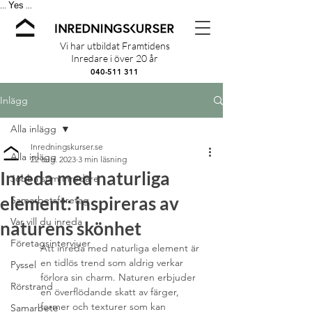
Yes
...
...
Vi har utbildat Framtidens
Inredare i över 20 år
040-511 311
Inlägg
Alla inlägg
Inredningskurser.se
Alla inlägg
22 aug. 2023
3 min läsning
Inreda med naturliga
Jobba som inredare
element: inspireras av
Samarbetsföretag
Var vill du inreda
naturens skönhet
Företagsintervjuer
Att inreda med naturliga element är 
en tidlös trend som aldrig verkar 
Pyssel
förlora sin charm. Naturen erbjuder 
Rörstrand
en överflödande skatt av färger, 
former och texturer som kan 
Samarbete