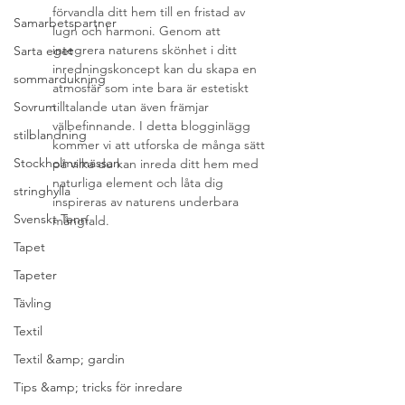
förvandla ditt hem till en fristad av 
Samarbetspartner
lugn och harmoni. Genom att 
integrera naturens skönhet i ditt 
Sarta eget
inredningskoncept kan du skapa en 
sommardukning
atmosfär som inte bara är estetiskt 
Sovrum
tilltalande utan även främjar 
välbefinnande. I detta blogginlägg 
stilblandning
kommer vi att utforska de många sätt 
Stockholmsmässan
på vilka du kan inreda ditt hem med 
naturliga element och låta dig 
stringhylla
inspireras av naturens underbara 
Svenskt Tenn
mångfald.
Tapet
Tapeter
Tävling
Textil
Textil &amp; gardin
Tips &amp; tricks för inredare