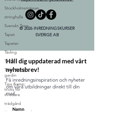
Stockholmsmässan
stringhylla
Svenskt Tenn
© 2026 INREDNINGSKURSER
Tapet
SVERIGE AB
Tapeter
Tävling
Håll dig uppdaterad med vårt
Textil
nyhetsbrev!
Textil &amp;
gardin
Få inredningsinspiration och nyheter
Tips &amp;
om våra utbildningar direkt till din
tricks för
mail.
inredare
trädgård
Uncategorized
utbildning
Utlandsstudier