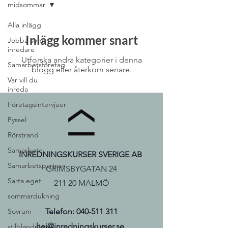
midsommar
Alla inlägg
Inlägg kommer snart
Jobba som
inredare
Utforska andra kategorier i denna
Samarbetsföretag
blogg eller återkom senare.
Var vill du
inreda
Företagsintervjuer
Pyssel
Rörstrand
Samarbete
INREDNINGSKURSER SVERIGE AB
Samarbetspartner
GRIMSBYGATAN 24
Sarta eget
211 20 MALMÖ
sommardukning
Sovrum
Telefon:
040-511 311
hej@inredningskurser.se
stilblandning