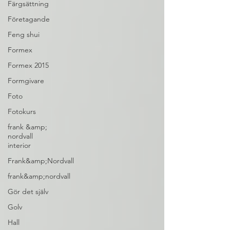
Färgsättning
Företagande
Feng shui
Formex
Formex 2015
Formgivare
Foto
Fotokurs
frank &amp;
nordvall
interior
Frank&amp;Nordvall
frank&amp;nordvall
Gör det själv
Golv
Hall