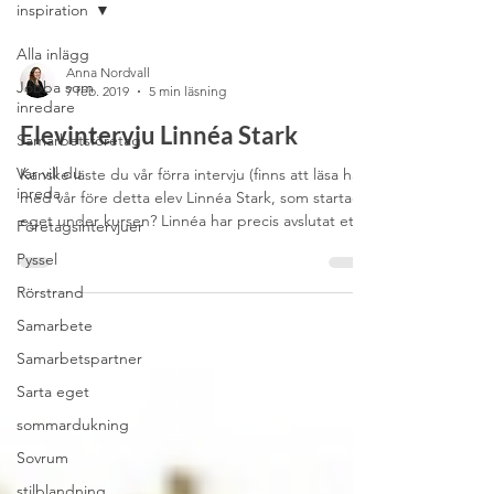
inspiration
Alla inlägg
Anna Nordvall
Jobba som
7 feb. 2019
5 min läsning
inredare
Elevintervju Linnéa Stark
Samarbetsföretag
Var vill du
Kanske läste du vår förra intervju (finns att läsa här)
inreda
med vår före detta elev Linnéa Stark, som startade
eget under kursen? Linnéa har precis avslutat ett
Företagsintervjuer
spännande projekt och vi har checkat in med
Pyssel
henne igen för att se hur det har gått! Hej Linnéa,
berätta lite om vem du är, vad du gör… Read
Rörstrand
More
Samarbete
Samarbetspartner
Sarta eget
sommardukning
Sovrum
stilblandning