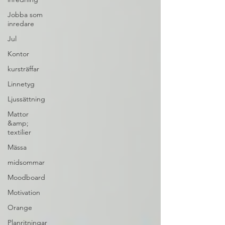
Jobba som
inredare
Jul
Kontor
kursträffar
Linnetyg
Ljussättning
Mattor
&amp;
textilier
Mässa
midsommar
Moodboard
Motivation
Orange
Planritningar