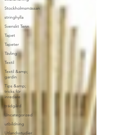
Stockholmsmässan
stringhylla
Svenskt Tenn
Tapet
Tapeter
Tävling
Textil
Textil &amp;
gardin
Tips &amp;
tricks för
inredare
trädgård
Uncategorized
utbildning
Utlandsstudier