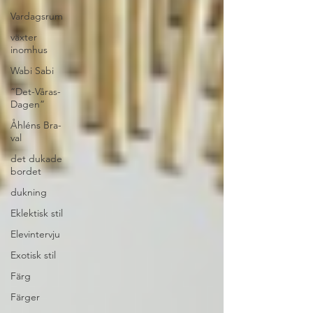
Vardagsrum
växter
inomhus
Wabi Sabi
”Det-Våras-
Dagen”
Åhléns Bra-
val
det dukade
bordet
dukning
Eklektisk stil
Elevintervju
Exotisk stil
Färg
Färger