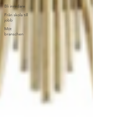
Bli inredare
Från skola till
jobb
Möt
branschen