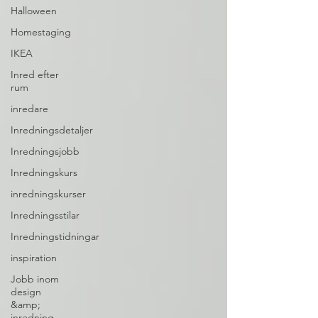
Halloween
Homestaging
IKEA
Inred efter
rum
inredare
Inredningsdetaljer
Inredningsjobb
Inredningskurs
inredningskurser
Inredningsstilar
Inredningstidningar
inspiration
Jobb inom
design
&amp;
inredning