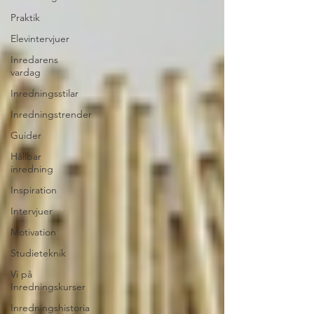
Praktik
Elevintervjuer
Inredarens
vardag
Inredningsstilar
Inredningstrender
Guider
Hållbar
inredning
Inspiration
Intervjuer
Motivation
Studieteknik
Vi på
Inredningskurser
Inredningshistoria