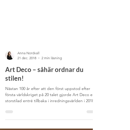
Anna Nordvall
21 dec. 2018
2 min läsning
Art Deco – såhär ordnar du
stilen!
Nästan 100 år efter att den först uppstod efter
första världskriget på 20 talet gjorde Art Deco en
storstilad entré tillbaka i inredningsvärlden i 2018 –
inte en dag för sen tycker vi! Så hur identifierar vi
Art Deco? Det är sofistikerade, dova färger med
ganska mycket svärta. Formerna är vågade, nästan