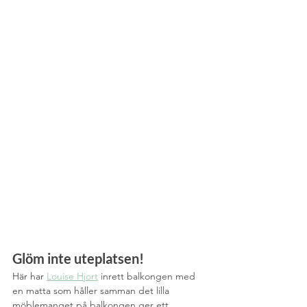
Glöm inte uteplatsen!
Här har 
Louise Hjort
 inrett balkongen med 
en matta som håller samman det lilla 
möblemanget på balkongen ger ett 