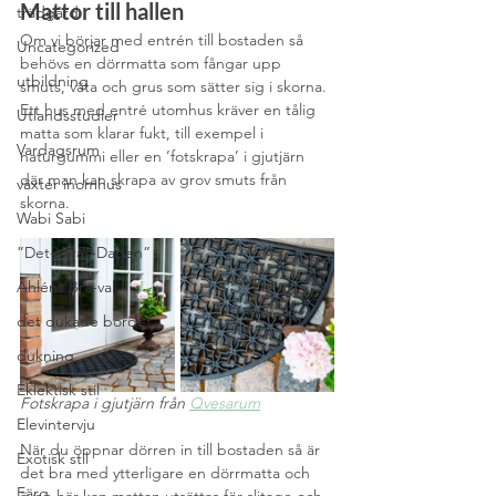
Mattor till hallen
trädgård
Om vi börjar med entrén till bostaden så 
Uncategorized
behövs en dörrmatta som fångar upp 
utbildning
smuts, väta och grus som sätter sig i skorna. 
Ett hus med entré utomhus kräver en tålig 
Utlandsstudier
matta som klarar fukt, till exempel i 
Vardagsrum
naturgummi eller en ’fotskrapa’ i gjutjärn 
där man kan skrapa av grov smuts från 
växter inomhus
skorna. 
Wabi Sabi
”Det-Våras-Dagen”
Åhléns Bra-val
det dukade bordet
dukning
Eklektisk stil
Fotskrapa i gjutjärn från 
Qvesarum
Elevintervju
När du öppnar dörren in till bostaden så är 
Exotisk stil
det bra med ytterligare en dörrmatta och 
Färg