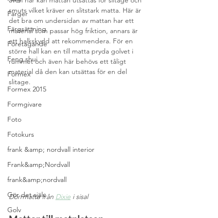
även här kan mattan utsättas för slitage och 
smuts vilket kräver en slitstark matta. Här är 
Färger
det bra om undersidan av mattan har ett 
Färgsättning
material som passar hög friktion, annars är 
ett halkskydd att rekommendera. För en 
Företagande
större hall kan en till matta pryda golvet i 
Feng shui
rummet och även här behövs ett tåligt 
material då den kan utsättas för en del 
Formex
slitage. 
Formex 2015
Formgivare
Foto
Fotokurs
frank &amp; nordvall interior
Frank&amp;Nordvall
frank&amp;nordvall
Gör det själv
Dörrmatta från 
Dixie
 i sisal
Golv