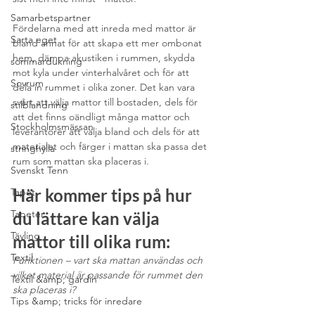
Samarbetspartner
Fördelarna med att inreda med mattor är 
Sarta eget
bland annat för att skapa ett mer ombonat 
hem, dämpa akustiken i rummen, skydda 
sommardukning
mot kyla under vinterhalvåret och för att 
Sovrum
dela in rummet i olika zoner. Det kan vara 
svårt att välja mattor till bostaden, dels för 
stilblandning
att det finns oändligt många mattor och 
Stockholmsmässan
leverantörer att välja bland och dels för att 
materialet och färger i mattan ska passa det 
stringhylla
rum som mattan ska placeras i.
Svenskt Tenn
Här kommer tips på hur 
Tapet
Tapeter
du lättare kan välja 
Tävling
mattor till olika rum:
Textil
Funktionen – vart ska mattan användas och 
vilket material är passande för rummet den 
Textil &amp; gardin
ska placeras i?
Tips &amp; tricks för inredare