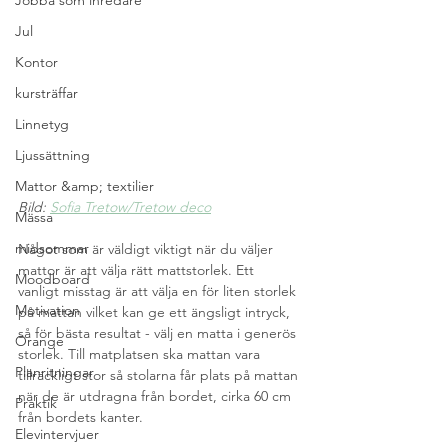
Jobba som inredare
Jul
Kontor
kursträffar
Linnetyg
Ljussättning
Mattor &amp; textilier
Bild: 
Sofia Tretow/Tretow deco
Mässa
midsommar
Något som är väldigt viktigt när du väljer 
mattor är att välja rätt mattstorlek. Ett 
Moodboard
vanligt misstag är att välja en för liten storlek 
Motivation
på mattan vilket kan ge ett ängsligt intryck, 
så för bästa resultat - välj en matta i generös 
Orange
storlek. Till matplatsen ska mattan vara 
Planritningar
tillräckligt stor så stolarna får plats på mattan 
när de är utdragna från bordet, cirka 60 cm 
Praktik
från bordets kanter. 
Elevintervjuer