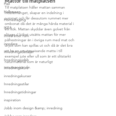
Mattor till matplatsen
Hall
Till matplatsen håller mattan samman 
Halloween
möblemanget, skapar en indelning i 
rummet och får dessutom rummet mer 
Homestaging
ombonat då det är många hårda material i 
IKEA
ett kök. Mattan skyddar även golvet från 
slitage. I köket utsätts mattan för mer 
Inred efter rum
påfrestningar än i övriga rum med mat och 
inredare
dryck som kan spillas ut och då är det bra 
att ha en smutsavvisande matta i till 
Inredningsdetaljer
exempel jute eller ull som är ett slitstarkt 
Inredningsjobb
naturmaterial som är naturligt 
smutsavvisande. 
Inredningskurs
inredningskurser
Inredningsstilar
Inredningstidningar
inspiration
Jobb inom design &amp; inredning