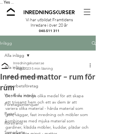
Yes
...
...
Vi har utbildat Framtidens
Inredare i över 20 år
040-511 311
Inlägg
Alla inlägg
Inredningskurser.se
Alla inlägg
1 aug. 2023
5 min läsning
Inred med mattor – rum för
Jobba som inredare
rum
Samarbetsföretag
Var vill du inreda
Det finns många olika medel för att skapa 
ett trivsamt hem och ett av dem är att 
Företagsintervjuer
variera olika material - hårda material som 
Pyssel
golv, väggar, fast inredning och möbler som 
kombineras med mjuka material som 
Rörstrand
gardiner, klädda möbler, kuddar, plädar och 
Samarbete
sist men inte minst - mattor. 