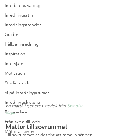
Inredarens vardag
Inredningsstilar
Inredningstrender
Guider
Hållbar inredning
Inspiration
Intervjuer
Motivation
Studieteknik
Vi på Inredningskurser
Inredningshistoria
En matta i generös storlek från 
Swedish 
Bli inredare
Rags
Från skola till jobb
Mattor till sovrummet
Möt branschen
Till sovrummet är det fint att rama in sängen 