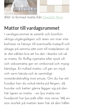
Bild: U-formad matta från 
Swedish Rags
Mattor till vardagsrummet
I vardagsrummet är estetik och komfort 
viktiga utgångslägen och även om man inte 
behöver ta hänsyn till eventuella matspill och 
slitage på samma sätt som till matplatsen så 
är det såklart bra att ha det i åtanke vid val 
av matta. En fluffig ryamatta eller tjock ull- 
och viskosmatta ger en ombonad och mysig 
känsliga. En tuftad matta i ull ger en mjuk 
och varm känsla och är samtidigt 
motståndskraftig mot smuts. Om du har ett 
husdjur kan du också tänka på färgen, då 
hundar och katter gärna lägger sig på den 
här typen av matta  - en ljus matta om 
husdjuret har ljus päls eller vice versa. Välj en 
stor storlek på mattan även här så den håller 