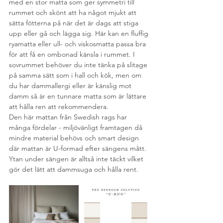
med en stor matta som ger symmetri till 
rummet och skönt att ha något mjukt att 
sätta fötterna på när det är dags att stiga 
upp eller gå och lägga sig. Här kan en fluffig 
ryamatta eller ull- och viskosmatta passa bra 
för att få en ombonad känsla i rummet. I 
sovrummet behöver du inte tänka på slitage 
på samma sätt som i hall och kök, men om 
du har dammallergi eller är känslig mot 
damm så är en tunnare matta som är lättare 
att hålla ren att rekommendera. 
Den här mattan från Swedish rags har 
många fördelar - miljövänligt framtagen då 
mindre material behövs och smart design 
där mattan är U-formad efter sängens mått. 
Ytan under sängen är alltså inte täckt vilket 
gör det lätt att dammsuga och hålla rent.