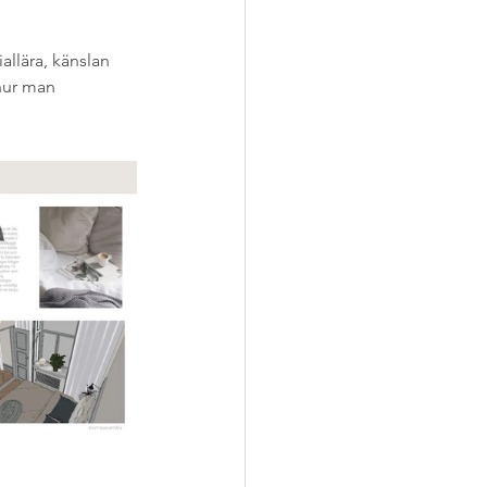
llära, känslan 
hur man 