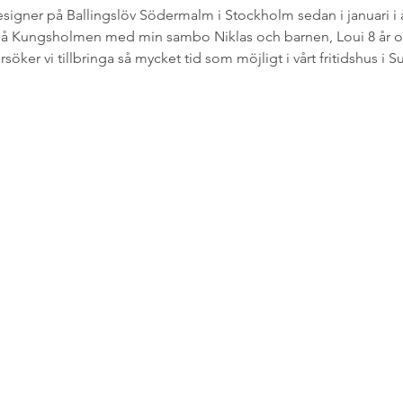
gner på Ballingslöv Södermalm i Stockholm sedan i januari i år
på Kungsholmen med min sambo Niklas och barnen, Loui 8 år och
rsöker vi tillbringa så mycket tid som möjligt i vårt fritidshus i S