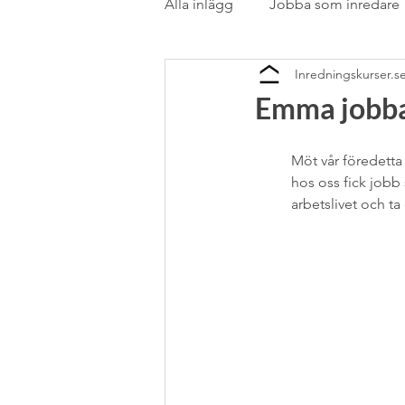
Alla inlägg
Jobba som inredare
Inredningskurser.s
Rörstrand
Samarbete
Emma jobba
stilblandning
Stockholms
Möt vår föredetta 
hos oss fick jobb 
arbetslivet och ta
Textil
Textil &amp; gardin
Utlandsstudier
Vardagsru