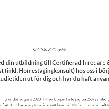
Kök från Ballingslöv
d din utbildning till Certifierad Inredare 
st (inkl. Homestagingkonsult) hos oss i bör
tudietiden ut för dig och har du haft anvä
ing under augusti 2020. Till en början läste jag på 25% samtidig
sskiftet 2021 hade jag förmånen att läsa på 100% och kunde helt 