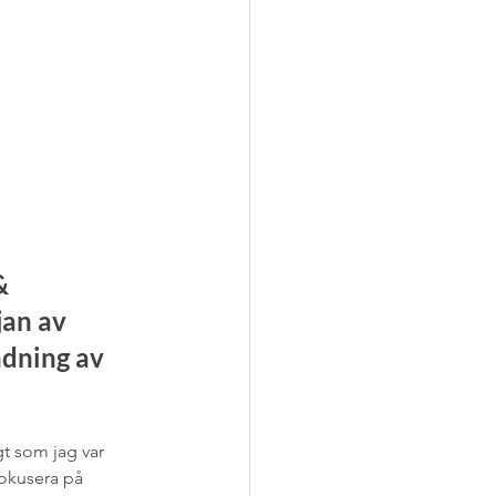
& 
jan av 
ndning av 
t som jag var 
fokusera på 