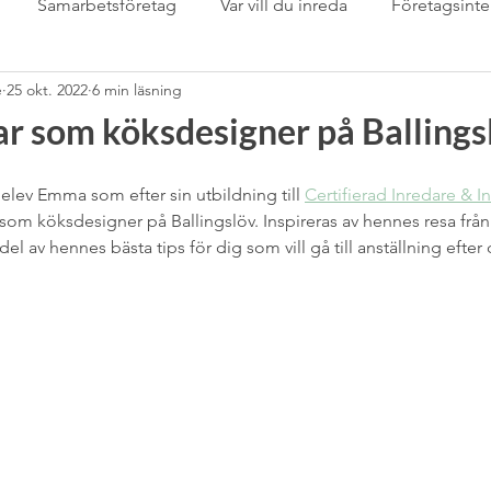
Samarbetsföretag
Var vill du inreda
Företagsinte
e
25 okt. 2022
6 min läsning
Samarbetspartner
Sarta eget
sommardukning
S
r som köksdesigner på Ballings
mässan
stringhylla
Svenskt Tenn
Tapet
Tapet
elev Emma som efter sin utbildning till 
Certifierad Inredare & In
som köksdesigner på Ballingslöv. Inspireras av hennes resa från s
 del av hennes bästa tips för dig som vill gå till anställning efter
Tips &amp; tricks för inredare
trädgård
Uncatego
m
växter inomhus
Wabi Sabi
”Det-Våras-Dagen”