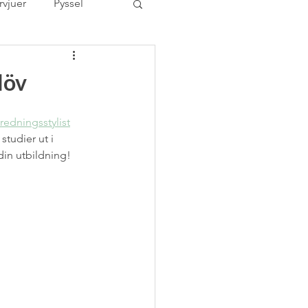
rvjuer
Pyssel
ovrum
löv
er
Tävling
redningsstylist
tudier ut i 
 din utbildning!
rized
utbildning
Åhléns Bra-val