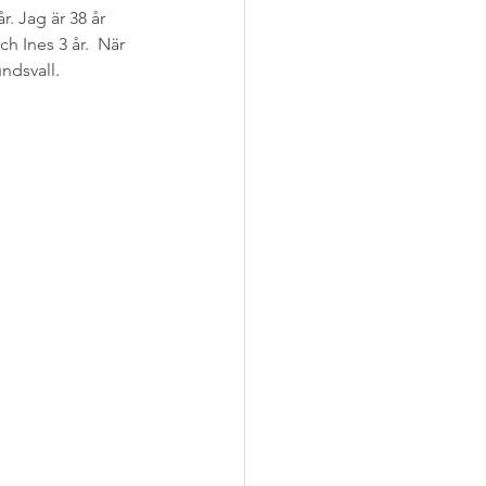
. Jag är 38 år 
 Ines 3 år.  När 
undsvall.