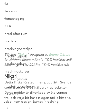
Hall
Halloween
Homestaging
IKEA
Inred efter rum
inredare
Inredningsdetaljer
Bänken "
Tellus
" designad av 
Emma Olbers
Inredningsjobb
är världens första möbel i 100% fossilfritt stål 
Inredningskurs
som är gjord av SSAB:s 100 % fossilfria stål. 
inredningskurser
Nikari
Inredningsstilar
Detta finska företag, men populärt i Sverige, 
Inredningstidningar
specialiserar sig på hållbara träprodukter. 
Deras möbler är tillverkade av återvunnet 
inspiration
trä, och varje bit har sin egen unika historia.
Jobb inom design &amp; inredning