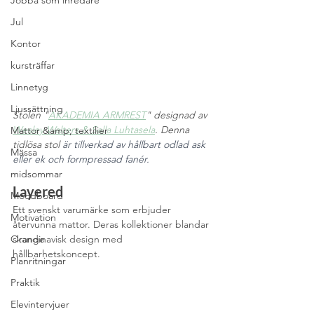
Jobba som inredare
Jul
Kontor
kursträffar
Linnetyg
Ljussättning
Stolen "
AKADEMIA ARMREST
" designad av 
Wesley Walters & Salla Luhtasela
. Denna 
Mattor &amp; textilier
tidlösa stol 
är tillverkad av hållbart odlad ask 
Mässa
eller ek och formpressad fanér.
midsommar
Layered
Moodboard
Ett svenskt varumärke som erbjuder 
Motivation
återvunna mattor. Deras kollektioner blandar 
skandinavisk design med 
Orange
hållbarhetskoncept.
Planritningar
Praktik
Elevintervjuer