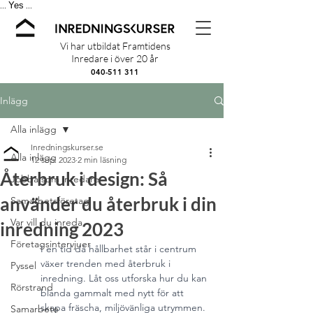
Yes
...
...
Vi har utbildat Framtidens
Inredare i över 20 år
040-511 311
Inlägg
Alla inlägg
Inredningskurser.se
Alla inlägg
12 sep. 2023
2 min läsning
Återbruk i design: Så
Jobba som inredare
använder du återbruk i din
Samarbetsföretag
Var vill du inreda
inredning 2023
Företagsintervjuer
I en tid då hållbarhet står i centrum 
växer trenden med återbruk i 
Pyssel
inredning. Låt oss utforska hur du kan 
Rörstrand
blanda gammalt med nytt för att 
skapa fräscha, miljövänliga utrymmen.
Samarbete