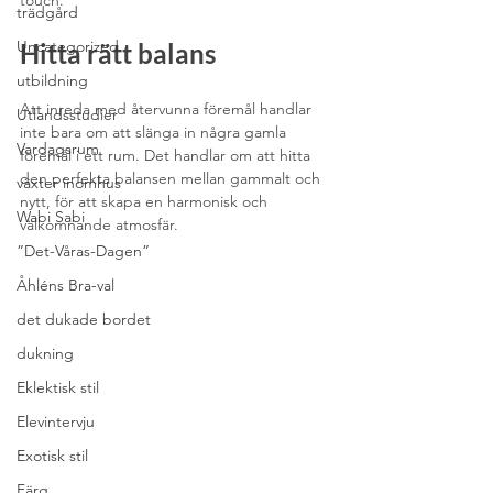
touch.
trädgård
Uncategorized
Hitta rätt balans
utbildning
Att inreda med återvunna föremål handlar 
Utlandsstudier
inte bara om att slänga in några gamla 
Vardagsrum
föremål i ett rum. Det handlar om att hitta 
den perfekta balansen mellan gammalt och 
växter inomhus
nytt, för att skapa en harmonisk och 
Wabi Sabi
välkomnande atmosfär.
”Det-Våras-Dagen”
Åhléns Bra-val
det dukade bordet
dukning
Eklektisk stil
Elevintervju
Exotisk stil
Färg