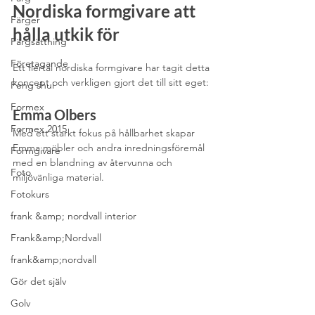
Nordiska formgivare att 
Färger
hålla utkik för
Färgsättning
Företagande
Ett flertal nordiska formgivare har tagit detta 
koncept och verkligen gjort det till sitt eget:
Feng shui
Formex
Emma Olbers
Formex 2015
Med ett starkt fokus på hållbarhet skapar 
Emma möbler och andra inredningsföremål 
Formgivare
med en blandning av återvunna och 
Foto
miljövänliga material. 
Fotokurs
frank &amp; nordvall interior
Frank&amp;Nordvall
frank&amp;nordvall
Gör det själv
Golv