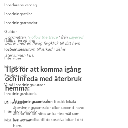
Inredarens vardag
Inredningsstilar
Inredningstrender
Guider
Dörrmattan "
Follow the trace
" från 
Layered
Hållbar inredning
bidrar med en härlig färgklick till ditt hem 
Inspiration
och är dessutom tillverkad i delvis 
återvunnen PET.
Intervjuer
Motivation
Tips för att komma igång 
Studieteknik
och inreda med återbruk 
Vi på Inredningskurser
hemma:
Inredningshistoria
Återvinningscentraler
: Besök lokala 
Bli inredare
återvinningscentraler eller second-hand 
Från skola till jobb
affärer för att hitta unika föremål som 
kan omvandlas till dekorativa bitar i ditt 
Möt branschen
hem.