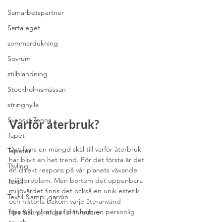
Samarbetspartner
Sarta eget
sommardukning
Sovrum
stilblandning
Stockholmsmässan
stringhylla
Svenskt Tenn
Varför återbruk?
Tapet
Det finns en mängd skäl till varför återbruk 
Tapeter
har blivit en het trend. För det första är det 
Tävling
en direkt respons på vår planets växande 
miljöproblem. Men bortom det uppenbara 
Textil
miljövärdet finns det också en unik estetik 
Textil &amp; gardin
och historia bakom varje återanvänd 
föremål, vilket ger ditt hem en personlig 
Tips &amp; tricks för inredare