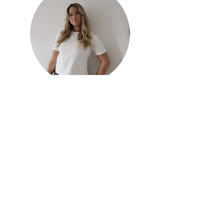
Sofia jobbar som
inredningssäljare på IKEA i
kombination med sitt eget
inredningsföretag
Med ett brinnande intresse för inredning
som bara växte sig starkare med åren kände
Sofia att det äntligen var dags att byta bana
och utbilda sig till sin drömkarriär –
inredare. Under utbildningen fick Sofia
praktik hos inredarna på IKEA och idag
jobbar hon som inredningssäljare på IKEA i
Danmark i kombination med sitt eget