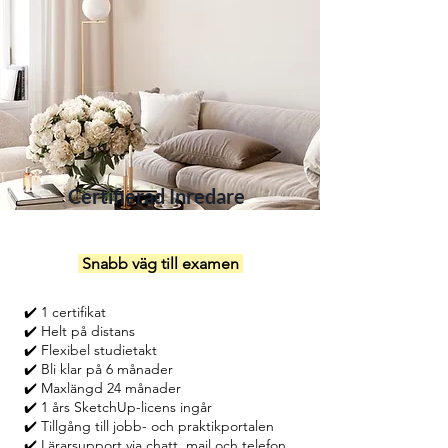
Certifierad Inredare
Snabb väg till examen
✔️ 1 certifikat
✔️ Helt på distans
✔️ Flexibel studietakt
✔️ Bli klar på 6 månader
✔️ Maxlängd 24 månader
✔️ 1 års SketchUp-licens ingår
✔️ Tillgång till jobb- och praktikportalen
✔️ Lärarsupport via chatt, mail och telefon