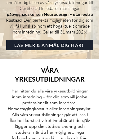
anmäler dig till en av våra yrkesutbildningar till
Certifierad Inredare i mars ingår
påbyggnadskursen Neurodesign – utan extra
kostnad
. Den perfekta möjligheten för dig som
vill få kunskap inom ett högaktuellt område
inom inredning! Gäller till 31 mars 2026!
LÄS MER & ANMÄL DIG HÄR!
VÅRA
YRKESUTBILDNINGAR
Här hittar du alla våra yrkesutbildningar
inom inredning – för dig som vill jobba
professionellt som Inredare,
Homestagingkonsult eller Inredningsstylist.
Alla våra yrkesutbildningar går att läsa i
flexibel kurstakt vilket innebär att du själv
lägger upp din studieplanering och
studerar när du har möjlighet. Inga
förkunskaper krävs då vi lär dig allt från