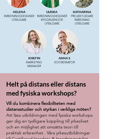
HELENA
ULRIKA
KATHARINA
INREDNINGSDESIGNER
INREDNINGSDESIGNER
PROJEKTLEDARE
UTBILDARE
BYGGINJENGÖR
INREDNING
UTBILDARE
UTBILDARE
JOSEFIN
ANNA S
MARKETING
KOORDINATOR
MANAGER
Helt på distans eller distans
med fysiska workshops?
Vill du kombinera flexibiliteten med
distansstudier och styrkan i verkliga möten?
Att läsa utbildningen med fysiska workshops
ger dig en tydligare koppling till yrkeslivet
och en möjlighet att omsätta teori till
praktisk erfarenhet. Våra yrkesutbildningar
till
Certifierad Inredare & Inredningsstylist