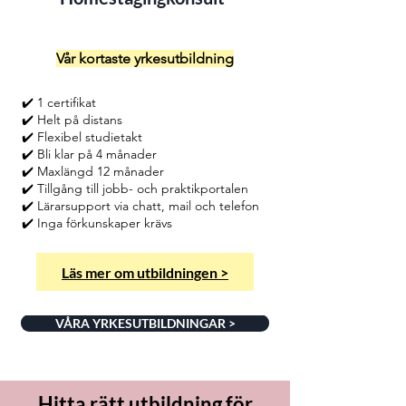
Vår kortaste yrkesutbildning
✔️ 1 certifikat
✔️ Helt på distans
✔️ Flexibel studietakt
✔️ Bli klar på 4 månader
✔️ Maxlängd 12 månader
✔️ Tillgång till jobb- och praktikportalen
✔️ Lärarsupport via chatt, mail och telefon
✔️ Inga förkunskaper krävs
Läs mer om utbildningen >
VÅRA YRKESUTBILDNINGAR >
Hitta rätt utbildning för