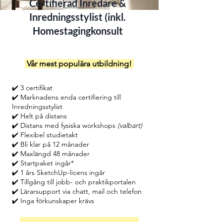
Certifierad Inredare &
Inredningsstylist (inkl.
Homestagingkonsult
Vår mest populära utbildning!
✔️ 3 certifikat
✔️ Marknadens enda certifiering till
Inredningsstylist
✔️ Helt på distans
✔️ Distans med fysiska workshops
(valbart)
✔️ Flexibel studietakt
✔️ Bli klar på 12 månader
✔️ Maxlängd 48 månader
✔️ Startpaket ingår*
✔️ 1 års SketchUp-licens ingår
✔️ Tillgång till jobb- och praktikportalen
✔️ Lärarsupport via chatt, mail och telefon
✔️ Inga förkunskaper krävs