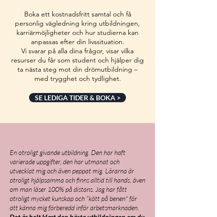
Boka ett kostnadsfritt samtal och få
personlig vägledning kring utbildningen,
karriärmöjligheter och hur studierna kan
anpassas efter din livssituation.
Vi svarar på alla dina frågor, visar vilka
resurser du får som student och hjälper dig
ta nästa steg mot din drömutbildning –
med trygghet och tydlighet.
SE LEDIGA TIDER & BOKA >
En otroligt givande utbildning. Den har haft
varierade uppgifter, den har utmanat och
utvecklat mig och även peppat mig. Lärarna är
otroligt hjälpsamma och finns alltid till hands, även
om man läser 100% på distans. Jag har fått
otroligt mycket kunskap och "kött på benen" för
att känna mig förberedd inför arbetsmarknaden.
Det är helt klart den bästa utbildningen om du