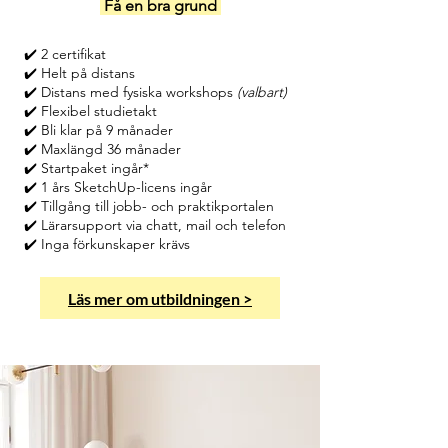
Få en bra grund
✔️ 2 certifikat
✔️ Helt på distans
✔️ Distans med fysiska workshops
(valbart)
✔️ Flexibel studietakt
✔️ Bli klar på 9 månader
✔️ Maxlängd 36 månader
✔️ Startpaket ingår*
✔️ 1 års SketchUp-licens ingår
✔️ Tillgång till jobb- och praktikportalen
✔️ Lärarsupport via chatt, mail och telefon
✔️ Inga förkunskaper krävs
Läs mer om utbildningen >