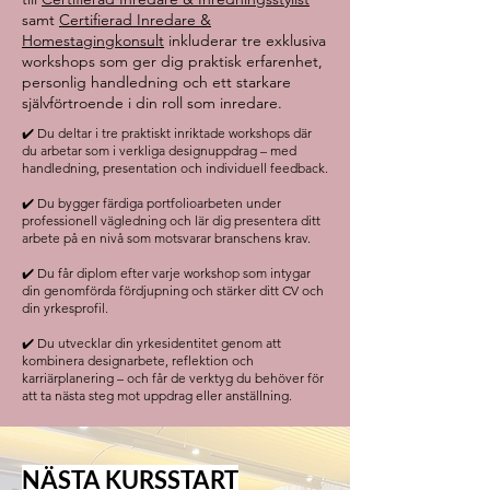
samt
Certifierad Inredare &
Homestagingkonsult
inkluderar tre exklusiva
workshops som ger dig praktisk erfarenhet,
personlig handledning och ett starkare
självförtroende i din roll som inredare.
✔️ Du deltar i tre praktiskt inriktade workshops där
du arbetar som i verkliga designuppdrag – med
handledning, presentation och individuell feedback.
✔️ Du bygger färdiga portfolioarbeten under
professionell vägledning och lär dig presentera ditt
arbete på en nivå som motsvarar branschens krav.
✔️ Du får diplom efter varje workshop som intygar
din genomförda fördjupning och stärker ditt CV och
din yrkesprofil.
✔️ Du utvecklar din yrkesidentitet genom att
kombinera designarbete, reflektion och
karriärplanering – och får de verktyg du behöver för
att ta nästa steg mot uppdrag eller anställning.
NÄSTA KURSSTART