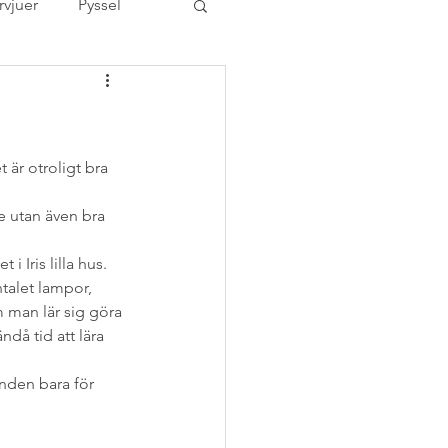
rvjuer
Pyssel
ovrum
er
Tävling
t är otroligt bra 
ie utan även bra 
rized
utbildning
 Iris lilla hus. 
ntalet lampor, 
 man lär sig göra 
Åhléns Bra-val
då tid att lära 
unden bara för 