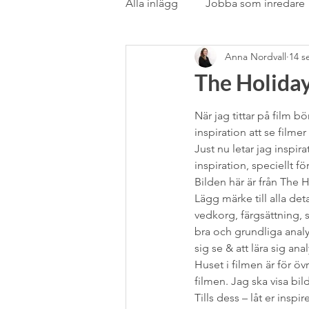
Alla inlägg
Jobba som inredare
Anna Nordvall
14 s
Rörstrand
Samarbete
The Holiday
stilblandning
Stockholms
När jag tittar på film bö
inspiration att se filmer
Just nu letar jag inspir
inspiration, speciellt fö
Textil
Textil &amp; gardin
Bilden här är från The Ho
Lägg märke till alla det
vedkorg, färgsättning, 
Utlandsstudier
Vardagsru
bra och grundliga analys
sig se & att lära sig ana
Huset i filmen är för öv
filmen. Jag ska visa bi
Tills dess – låt er inspir