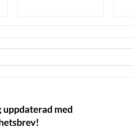
Välj rätt belysning till
Elev
matsalen
med 
ig uppdaterad med
hetsbrev!