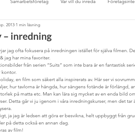
Samarbetsföretag
Var vill du inreda
Företagsinte
ep. 2013
1 min läsning
Samarbetspartner
Sarta eget
sommardukning
S
 – inredning
mässan
stringhylla
Svenskt Tenn
Tapet
Tapet
rjar jag ofta fokusera på inredningen istället för själva filmen. De
 & jag har mina favoriter.
ationsbilder från serien “Suits” som inte bara är en fantastisk ser
r kontor.
Tips &amp; tricks för inredare
trädgård
Uncatego
liday, en film som säkert alla inspirerats av. Här ser vi sovrummet i
aljer, hur tavlorna är hängda, hur sängens fotände är förlängd, a
storlek på matta etc. Man kan lära sig mycket av en enda bild om
m
växter inomhus
Wabi Sabi
”Det-Våras-Dagen”
er. Detta går vi ju igenom i våra inredningskurser, men det tar än
lysera.
rigt, ja jag är ledsen att göra er besvikna, helt uppbyggt från gr
lder på detta också en annan dag.
eras av film!