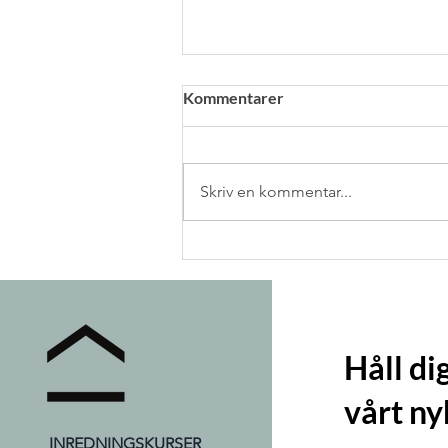
Kommentarer
Skriv en kommentar...
10 tips för att förbättra din
studieteknik
Håll d
vårt ny
INREDNINGSKURSER