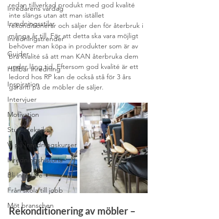
redan tillverkad produkt med god kvalité 
Inredarens vardag
inte slängs utan att man istället 
Inredningsstilar
rekonditionerar och säljer den för återbruk i 
många år till. För att detta ska vara möjligt 
Inredningstrender
behöver man köpa in produkter som är av 
Guider
bra kvalité så att man KAN återbruka dem 
under lång tid. Eftersom god kvalité är ett 
Hållbar inredning
ledord hos RP kan de också stå för 3 års 
Inspiration
garanti på de möbler de säljer.
Intervjuer
Motivation
Studieteknik
Vi på Inredningskurser
Inredningshistoria
Bli inredare
Från skola till jobb
Möt branschen
Rekonditionering av möbler – 