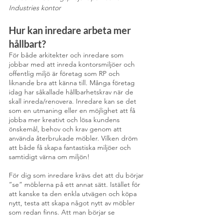
Industries kontor
Hur kan inredare arbeta mer 
hållbart?
För både arkitekter och inredare som 
jobbar med att inreda kontorsmiljöer och 
offentlig miljö är företag som RP och 
liknande bra att känna till. Många företag 
idag har såkallade hållbarhetskrav när de 
skall inreda/renovera. Inredare kan se det 
som en utmaning eller en möjlighet att få 
jobba mer kreativt och lösa kundens 
önskemål, behov och krav genom att 
använda återbrukade möbler. Vilken dröm 
att både få skapa fantastiska miljöer och 
samtidigt värna om miljön! 
För dig som inredare krävs det att du börjar 
”se” möblerna på ett annat sätt. Istället för 
att kanske ta den enkla utvägen och köpa 
nytt, testa att skapa något nytt av möbler 
som redan finns. Att man börjar se 