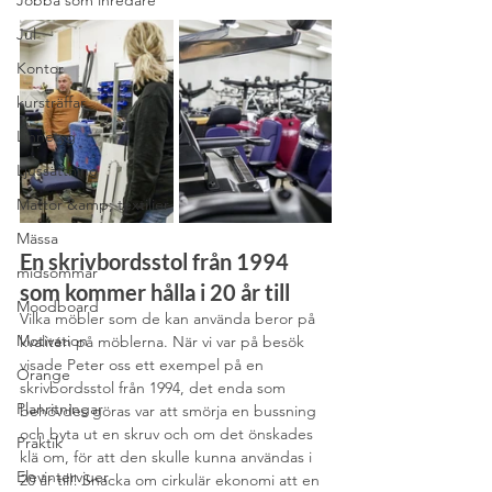
Jobba som inredare
Jul
Kontor
kursträffar
Linnetyg
Ljussättning
Mattor &amp; textilier
Mässa
En skrivbordsstol från 1994 
midsommar
som kommer hålla i 20 år till
Moodboard
Vilka möbler som de kan använda beror på 
Motivation
kvalitén på möblerna. När vi var på besök 
visade Peter oss ett exempel på en 
Orange
skrivbordsstol från 1994, det enda som 
Planritningar
behövdes göras var att smörja en bussning 
och byta ut en skruv och om det önskades 
Praktik
klä om, för att den skulle kunna användas i 
Elevintervjuer
20 år till! Snacka om cirkulär ekonomi att en 