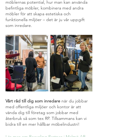
möblernas potential, hur man kan använda 
befintliga möbler, kombinera med andra 
möbler för att skapa estetiska och 
funktionella miljöer – det är ju vår uppgift 
som inredare.
Vårt råd till dig som inredare 
när du jobbar 
med offentliga miljöer och kontor är att 
vända dig till företag som jobbar med 
återbruk så som tex RP. Tillsammans kan vi 
bidra till en mer hållbar möbelindustri!
Läs mer om Recycling Partner i Malmö AB 