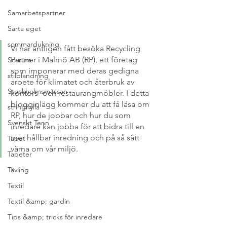
Samarbetspartner
Sarta eget
sommardukning
Vi har äntligen fått besöka Recycling 
Partner i Malmö AB (RP), ett företag 
Sovrum
som imponerar med deras gedigna 
stilblandning
arbete för klimatet och återbruk av 
Stockholmsmässan
kontors- och restaurangmöbler. I detta 
blogginlägg kommer du att få läsa om 
stringhylla
RP, hur de jobbar och hur du som 
Svenskt Tenn
inredare kan jobba för att bidra till en 
mer hållbar inredning och på så sätt 
Tapet
värna om vår miljö. 
Tapeter
Tävling
Textil
Textil &amp; gardin
Tips &amp; tricks för inredare