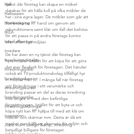
Hall
tjänst där företag kan skapa en möbel-
databas för att hålla koll på vilka möbler de 
Halloween
har i sina egna lager. De möbler som går att 
Homestaging
återbruka tar RP hand om genom att 
rekonditionera samt klär om ifall det behövs 
IKEA
för att passa in på andra företags kontor 
Inred efter rum
eller offentliga miljöer. 
inredare
De har även en ny tjänst där företag kan 
Inredningsdetaljer
hyra möbler istället för att köpa för att göra 
det mer flexibelt för företagen. Det händer 
Inredningsjobb
också att TV-produktionsbolag tillfälligt hyr 
Inredningskurs
in möbler från RP. I många fall när företag 
gör förändringar i sitt varumärke och  
inredningskurser
branding passar en del av deras inredning 
Inredningsstilar
inte längre in med den befintliga 
färgsättningen. Istället för att byta ut och 
Inredningstidningar
köpa nytt kan RP hjälpa till med att klä om 
inspiration
möbler och skärmar mm. Detta är då ett 
mycket mer hållbart alternativ för miljön och 
Jobb inom design &amp; inredning
betydligt billigare för företaget.