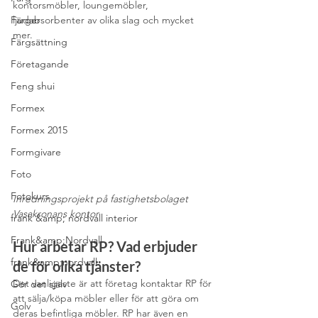
kontorsmöbler, loungemöbler, 
ljudabsorbenter av olika slag och mycket 
Färger
mer. 
Färgsättning
Företagande
Feng shui
Formex
Formex 2015
Formgivare
Foto
Fotokurs
Inredningsprojekt på fastighetsbolaget 
Vasakronans kontor
frank &amp; nordvall interior
Frank&amp;Nordvall
Hur arbetar RP? Vad erbjuder 
frank&amp;nordvall
de för olika tjänster?
Det vanligaste är att företag kontaktar RP för 
Gör det själv
att sälja/köpa möbler eller för att göra om 
Golv
deras befintliga möbler. RP har även en 