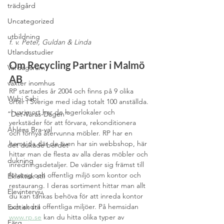
trädgård
Uncategorized
utbildning
f. v. Peter, Guldan & Linda
Utlandsstudier
Om Recycling Partner i Malmö 
Vardagsrum
AB
växter inomhus
RP startades år 2004 och finns på 9 olika 
Wabi Sabi
orter i Sverige med idag totalt 100 anställda. 
 I varje ort har de lagerlokaler och 
”Det-Våras-Dagen”
verkstäder för att förvara, rekonditionera 
Åhléns Bra-val
och förnya återvunna möbler. RP har en 
hemsida där de även har sin webbshop, här 
det dukade bordet
hittar man de flesta av alla deras möbler och 
dukning
inredningsdetaljer. De vänder sig främst till 
företag och offentlig miljö som kontor och 
Eklektisk stil
restaurang. I deras sortiment hittar man allt 
Elevintervju
du kan tänkas behöva för att inreda kontor 
och andra offentliga miljöer. På hemsidan 
Exotisk stil
www.rp.se
 kan du hitta olika typer av 
Färg