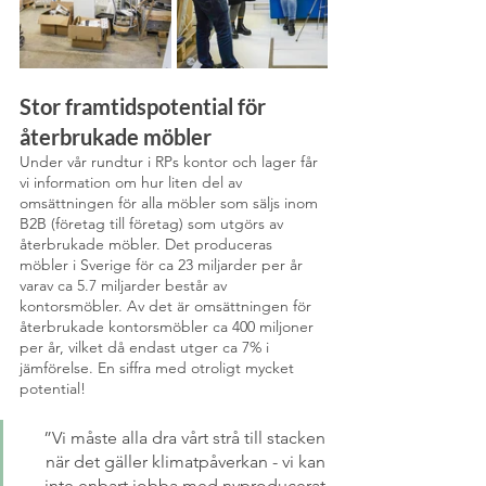
Stor framtidspotential för 
återbrukade möbler
Under vår rundtur i RPs kontor och lager får 
vi information om hur liten del av 
omsättningen för alla möbler som säljs inom 
B2B (företag till företag) som utgörs av 
återbrukade möbler. Det produceras 
möbler i Sverige för ca 23 miljarder per år 
varav ca 5.7 miljarder består av 
kontorsmöbler. Av det är omsättningen för 
återbrukade kontorsmöbler ca 400 miljoner 
per år, vilket då endast utger ca 7% i 
jämförelse. En siffra med otroligt mycket 
potential!
”Vi måste alla dra vårt strå till stacken 
när det gäller klimatpåverkan - vi kan 
inte enbart jobba med nyproducerat 