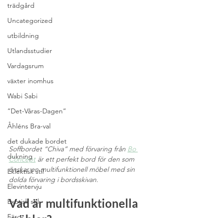
trädgård
Uncategorized
utbildning
Utlandsstudier
Vardagsrum
växter inomhus
Wabi Sabi
”Det-Våras-Dagen”
Åhléns Bra-val
det dukade bordet
Soffbordet “Chiva” med förvaring från 
Bo 
dukning
Concept
 är ett perfekt bord för den som 
önskar en multifunktionell möbel med sin 
Eklektisk stil
dolda förvaring i bordsskivan.
Elevintervju
Vad är multifunktionella 
Exotisk stil
Färg