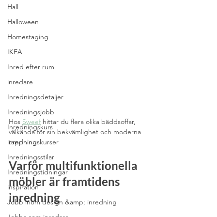
Hall
Halloween
Homestaging
IKEA
Inred efter rum
inredare
Inredningsdetaljer
Inredningsjobb
Hos 
Sweef
 hittar du flera olika bäddsoffar, 
Inredningskurs
välkända för sin bekvämlighet och moderna 
tappning
inredningskurser
Inredningsstilar
Varför multifunktionella 
Inredningstidningar
möbler är framtidens 
inspiration
inredning
Jobb inom design &amp; inredning