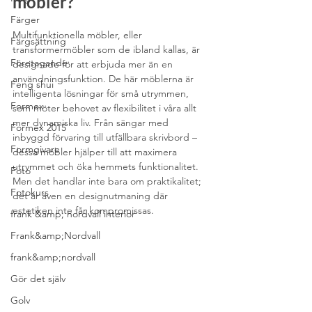
möbler?
Färger
Multifunktionella möbler, eller 
Färgsättning
transformermöbler som de ibland kallas, är 
Företagande
designade för att erbjuda mer än en 
användningsfunktion. De här möblerna är 
Feng shui
intelligenta lösningar för små utrymmen, 
Formex
som möter behovet av flexibilitet i våra allt 
mer dynamiska liv. Från sängar med 
Formex 2015
inbyggd förvaring till utfällbara skrivbord – 
Formgivare
dessa möbler hjälper till att maximera 
utrymmet och öka hemmets funktionalitet. 
Foto
Men det handlar inte bara om praktikalitet; 
Fotokurs
det är även en designutmaning där 
estetiken inte får kompromissas.
frank &amp; nordvall interior
Frank&amp;Nordvall
frank&amp;nordvall
Gör det själv
Golv