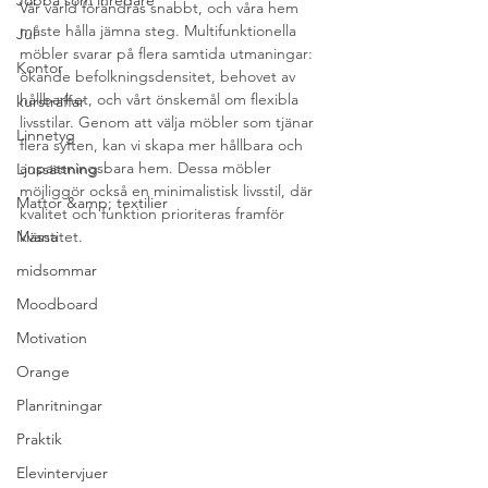
Jobba som inredare
Vår värld förändras snabbt, och våra hem 
måste hålla jämna steg. Multifunktionella 
Jul
möbler svarar på flera samtida utmaningar: 
Kontor
ökande befolkningsdensitet, behovet av 
hållbarhet, och vårt önskemål om flexibla 
kursträffar
livsstilar. Genom att välja möbler som tjänar 
Linnetyg
flera syften, kan vi skapa mer hållbara och 
anpassningsbara hem. Dessa möbler 
Ljussättning
möjliggör också en minimalistisk livsstil, där 
Mattor &amp; textilier
kvalitet och funktion prioriteras framför 
kvantitet.
Mässa
midsommar
Moodboard
Motivation
Orange
Planritningar
Praktik
Elevintervjuer