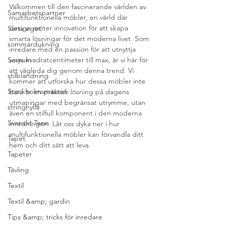
Välkommen till den fascinerande världen av 
Samarbetspartner
multifunktionella möbler, en värld där 
design möter innovation för att skapa 
Sarta eget
smarta lösningar för det moderna livet. Som 
sommardukning
inredare med en passion för att utnyttja 
Sovrum
varje kvadratcentimeter till max, är vi här för 
att vägleda dig genom denna trend. Vi 
stilblandning
kommer att utforska hur dessa möbler inte 
Stockholmsmässan
bara är en praktisk lösning på dagens 
utmaningar med begränsat utrymme, utan 
stringhylla
även en stilfull komponent i den moderna 
Svenskt Tenn
inredningen. Låt oss dyka ner i hur 
multifunktionella möbler kan förvandla ditt 
Tapet
hem och ditt sätt att leva.
Tapeter
Tävling
Textil
Textil &amp; gardin
Tips &amp; tricks för inredare