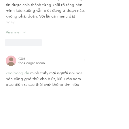
tin được chia thành từng khối rõ ràng nên 
mình kéo xuống vẫn biết đang ở đoạn nào, 
không phải đoán. Với lại cái menu đặt 
ngay…
Visa mer
Gilla
Svara
Gäst
för 4 dagar sedan
kèo bóng đá
 mình thấy mọi người nói hoài 
nên cũng ghé thử cho biết, kiểu vào xem 
giao diện ra sao thôi chứ không tìm hiểu 
sâu. Vừa mở lên là thấy trang làm khá sáng 
sủa, khoảng trắng vừa đủ nên nhìn không 
bị bí. Mình thích nhất là cách họ chia nội 
dung thành từng khối rõ ràng, lướt xuống 
tới đâu biết mình đang xem phần nào tới 
đó, không bị loạn mắt. Mấy chỗ thông…