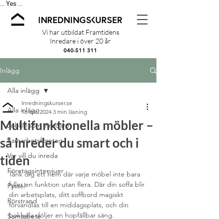
Yes
...
...
Vi har utbildat Framtidens
Inredare i över 20 år
040-511 311
Inlägg
Alla inlägg
Inredningskurser.se
Alla inlägg
16 apr. 2024
3 min läsning
Multifunktionella möbler –
Jobba som inredare
så inreder du smart och i
Samarbetsföretag
Var vill du inreda
tiden
Företagsintervjuer
Tänk dig ett hem där varje möbel inte bara 
fyller en funktion utan flera. Där din soffa blir 
Pyssel
din arbetsplats, ditt soffbord magiskt 
Rörstrand
förvandlas till en middagsplats, och din 
bokhylla döljer en hopfällbar säng. 
Samarbete