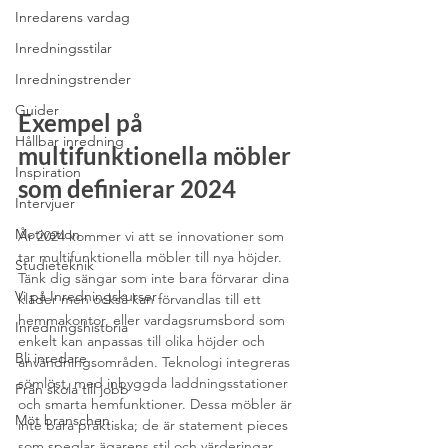
Inredarens vardag
Inredningsstilar
Inredningstrender
Guider
Exempel på 
Hållbar inredning
multifunktionella möbler 
Inspiration
som definierar 2024
Intervjuer
Motivation
År 2024 kommer vi att se innovationer som 
tar multifunktionella möbler till nya höjder. 
Studieteknik
Tänk dig sängar som inte bara förvarar dina 
Vi på Inredningskurser
kläder men också kan förvandlas till ett 
hemmakontor, eller vardagsrumsbord som 
Inredningshistoria
enkelt kan anpassas till olika höjder och 
Bli inredare
användningsområden. Teknologi integreras 
sömlöst, med inbyggda laddningsstationer 
Från skola till jobb
och smarta hemfunktioner. Dessa möbler är 
Möt branschen
inte bara praktiska; de är statement pieces 
som speglar ägarens stil och värderingar.