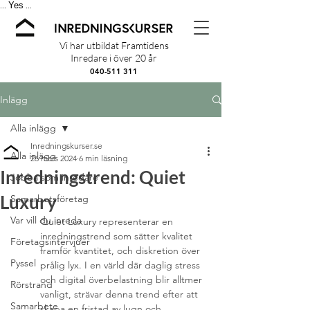
Yes
...
...
Vi har utbildat Framtidens
Inredare i över 20 år
040-511 311
Inlägg
Alla inlägg
Inredningskurser.se
Alla inlägg
26 mars 2024
6 min läsning
Inredningstrend: Quiet
Jobba som inredare
Luxury
Samarbetsföretag
Var vill du inreda
Quiet Luxury representerar en 
inredningstrend som sätter kvalitet 
Företagsintervjuer
framför kvantitet, och diskretion över 
Pyssel
prålig lyx. I en värld där daglig stress 
och digital överbelastning blir alltmer 
Rörstrand
vanligt, strävar denna trend efter att 
Samarbete
skapa en fristad av lugn och 