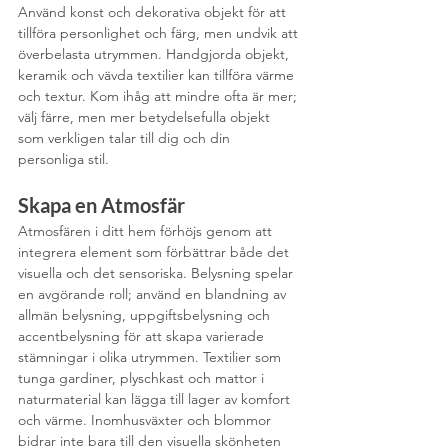
Använd konst och dekorativa objekt för att 
tillföra personlighet och färg, men undvik att 
överbelasta utrymmen. Handgjorda objekt, 
keramik och vävda textilier kan tillföra värme 
och textur. Kom ihåg att mindre ofta är mer; 
välj färre, men mer betydelsefulla objekt 
som verkligen talar till dig och din 
personliga stil.
Skapa en Atmosfär
Atmosfären i ditt hem förhöjs genom att 
integrera element som förbättrar både det 
visuella och det sensoriska. Belysning spelar 
en avgörande roll; använd en blandning av 
allmän belysning, uppgiftsbelysning och 
accentbelysning för att skapa varierade 
stämningar i olika utrymmen. Textilier som 
tunga gardiner, plyschkast och mattor i 
naturmaterial kan lägga till lager av komfort 
och värme. Inomhusväxter och blommor 
bidrar inte bara till den visuella skönheten 