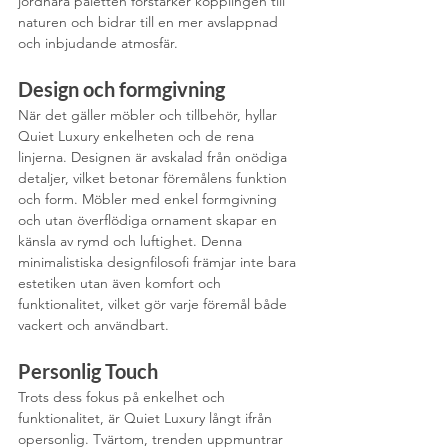
jordnära paletten förstärker kopplingen till 
naturen och bidrar till en mer avslappnad 
och inbjudande atmosfär.
Design och formgivning
När det gäller möbler och tillbehör, hyllar 
Quiet Luxury enkelheten och de rena 
linjerna. Designen är avskalad från onödiga 
detaljer, vilket betonar föremålens funktion 
och form. Möbler med enkel formgivning 
och utan överflödiga ornament skapar en 
känsla av rymd och luftighet. Denna 
minimalistiska designfilosofi främjar inte bara 
estetiken utan även komfort och 
funktionalitet, vilket gör varje föremål både 
vackert och användbart.
Personlig Touch
Trots dess fokus på enkelhet och 
funktionalitet, är Quiet Luxury långt ifrån 
opersonlig. Tvärtom, trenden uppmuntrar 