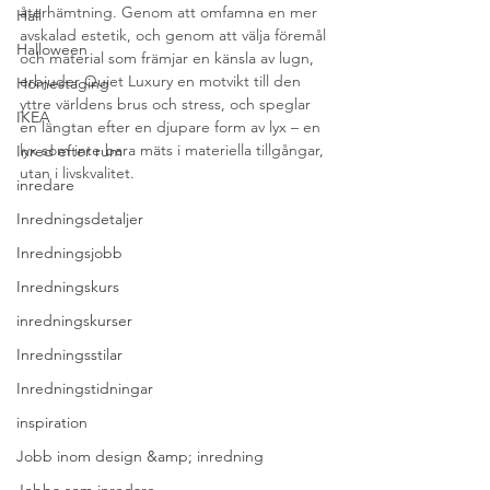
återhämtning. Genom att omfamna en mer 
Hall
avskalad estetik, och genom att välja föremål 
Halloween
och material som främjar en känsla av lugn, 
erbjuder Quiet Luxury en motvikt till den 
Homestaging
yttre världens brus och stress, och speglar 
IKEA
en längtan efter en djupare form av lyx – en 
lyx som inte bara mäts i materiella tillgångar, 
Inred efter rum
utan i livskvalitet.
inredare
Inredningsdetaljer
Inredningsjobb
Inredningskurs
inredningskurser
Inredningsstilar
Inredningstidningar
inspiration
Jobb inom design &amp; inredning