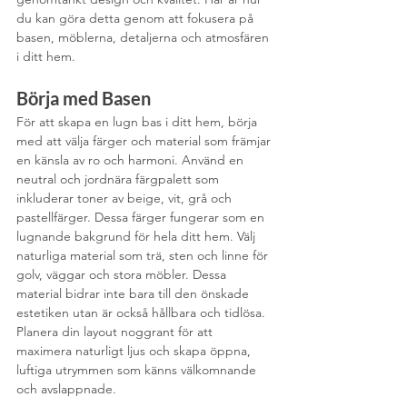
du kan göra detta genom att fokusera på 
basen, möblerna, detaljerna och atmosfären 
i ditt hem.
Börja med Basen
För att skapa en lugn bas i ditt hem, börja 
med att välja färger och material som främjar 
en känsla av ro och harmoni. Använd en 
neutral och jordnära färgpalett som 
inkluderar toner av beige, vit, grå och 
pastellfärger. Dessa färger fungerar som en 
lugnande bakgrund för hela ditt hem. Välj 
naturliga material som trä, sten och linne för 
golv, väggar och stora möbler. Dessa 
material bidrar inte bara till den önskade 
estetiken utan är också hållbara och tidlösa. 
Planera din layout noggrant för att 
maximera naturligt ljus och skapa öppna, 
luftiga utrymmen som känns välkomnande 
och avslappnade.