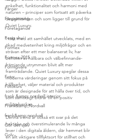
enkelhet, funktionalitet och harmoni med 
Färger
naturen – principer som fortsatt att påverka 
Färgsättning
designvärlden och som ligger till grund för 
Quiet Luxury.
Företagande
Feng shui
I takt med att samhället utvecklats, med en 
ökad medvetenhet kring miljöfrågor och en 
Formex
strävan efter ett mer balanserat liv, har 
Formex 2015
behovet av hållbara och välbefinnande-
främjande utrymmen blivit allt mer 
Formgivare
framträdande. Quiet Luxury speglar dessa 
Foto
moderna värderingar genom sitt fokus på 
hållbarhet, väljer material och produkter 
Fotokurs
som är designade för att hålla över tid, och 
frank &amp; nordvall interior
som samtidigt bidrar till en positiv 
miljöpåverkan.
Frank&amp;Nordvall
frank&amp;nordvall
Denna trend är också ett svar på det 
hektiska och överstimulerande liv många 
Gör det själv
lever i den digitala åldern, där hemmet blir 
Golv
en allt viktigare tillflyktsort för stillhet och 