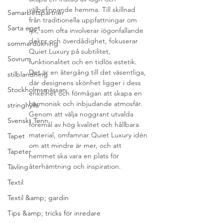
välbefinnande hemma. Till skillnad 
Samarbetspartner
från traditionella uppfattningar om 
Sarta eget
lyx, som ofta involverar iögonfallande 
dekor och överdådighet, fokuserar 
sommardukning
Quiet Luxury på subtilitet, 
Sovrum
funktionalitet och en tidlös estetik. 
Det är en återgång till det väsentliga, 
stilblandning
där designens skönhet ligger i dess 
Stockholmsmässan
enkelhet och förmågan att skapa en 
harmonisk och inbjudande atmosfär. 
stringhylla
Genom att välja noggrant utvalda 
Svenskt Tenn
föremål av hög kvalitet och hållbara 
material, omfamnar Quiet Luxury idén 
Tapet
om att mindre är mer, och att 
Tapeter
hemmet ska vara en plats för 
återhämtning och inspiration.
Tävling
Textil
Textil &amp; gardin
Tips &amp; tricks för inredare