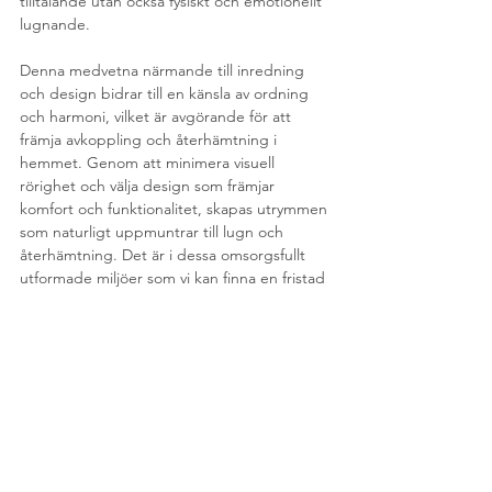
tilltalande utan också fysiskt och emotionellt 
lugnande.
Denna medvetna närmande till inredning 
och design bidrar till en känsla av ordning 
och harmoni, vilket är avgörande för att 
främja avkoppling och återhämtning i 
hemmet. Genom att minimera visuell 
rörighet och välja design som främjar 
komfort och funktionalitet, skapas utrymmen 
som naturligt uppmuntrar till lugn och 
återhämtning. Det är i dessa omsorgsfullt 
utformade miljöer som vi kan finna en fristad 
från det dagliga stresset, återkoppla med 
oss själva och vår omgivning, och kultivera 
en djupare känsla av inre frid. Quiet Luxury 
är därmed inte bara en designfilosofi; det är 
en väg till ett mer avvägt och hälsosamt liv.