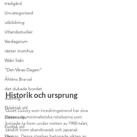
trädgård
Uncategorized
utbildning
Utlandsstudier
Vardagsrum
växter inomhus
Wabi Sabi
”Det-Våras-Dagen”
Åhléns Bra-val
det dukade bordet
Historik och ursprung
dukning
Eklektisk stil
Quiet Luxury som inredningstrend har sina 
rötter i de minimalistiska rörelserna som 
Elevintervju
började ta form under mitten av 1900-talet, 
Exotisk stil
särskilt inom skandinavisk och japansk 
Färg
design. Dessa rörelser betonade vikten av 