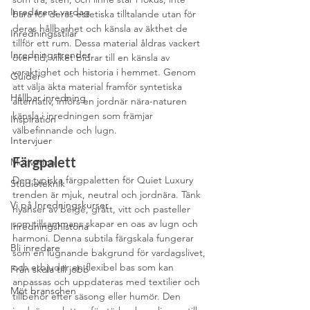
Inredarens vardag
bara för deras estetiska tilltalande utan för 
deras hållbarhet och känsla av äkthet de 
Inredningsstilar
tillför ett rum. Dessa material åldras vackert 
Inredningstrender
över tid, vilket bidrar till en känsla av 
varaktighet och historia i hemmet. Genom 
Guider
att välja äkta material framför syntetiska 
Hållbar inredning
alternativ, införs en jordnär nära-naturen 
känsla i inredningen som främjar 
Inspiration
välbefinnande och lugn.
Intervjuer
Färgpalett
Motivation
Den typiska färgpaletten för Quiet Luxury 
Studieteknik
trenden är mjuk, neutral och jordnära. Tänk 
Vi på Inredningskurser
nyanser av beige, grått, vitt och pasteller 
som tillsammans skapar en oas av lugn och 
Inredningshistoria
harmoni. Denna subtila färgskala fungerar 
Bli inredare
som en lugnande bakgrund för vardagslivet, 
och erbjuder en flexibel bas som kan 
Från skola till jobb
anpassas och uppdateras med textilier och 
Möt branschen
tillbehör efter säsong eller humör. Den 