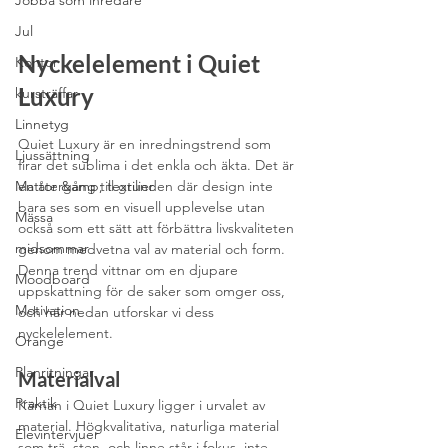
Jobba som inredare
Jul
Nyckelelement i Quiet 
Kontor
Luxury
kursträffar
Linnetyg
Quiet Luxury är en inredningstrend som 
Ljussättning
firar det sublima i det enkla och äkta. Det är 
Mattor &amp; textilier
en återgång till grunden där design inte 
bara ses som en visuell upplevelse utan 
Mässa
också som ett sätt att förbättra livskvaliteten 
midsommar
genom medvetna val av material och form. 
Denna trend vittnar om en djupare 
Moodboard
uppskattning för de saker som omger oss, 
Motivation
och här nedan utforskar vi dess 
nyckelelement.
Orange
Planritningar
Materialval
Praktik
Kärnan i Quiet Luxury ligger i urvalet av 
material. Högkvalitativa, naturliga material 
Elevintervjuer
som trä, sten, och linne står i fokus, inte 