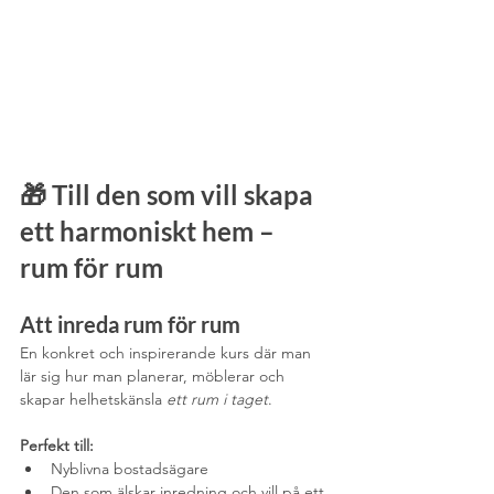
🎁 Till den som vill skapa 
ett harmoniskt hem – 
rum för rum
Att inreda rum för rum
En konkret och inspirerande kurs där man 
lär sig hur man planerar, möblerar och 
skapar helhetskänsla 
ett rum i taget
.
Perfekt till:
Nyblivna bostadsägare
Den som älskar inredning och vill på ett 