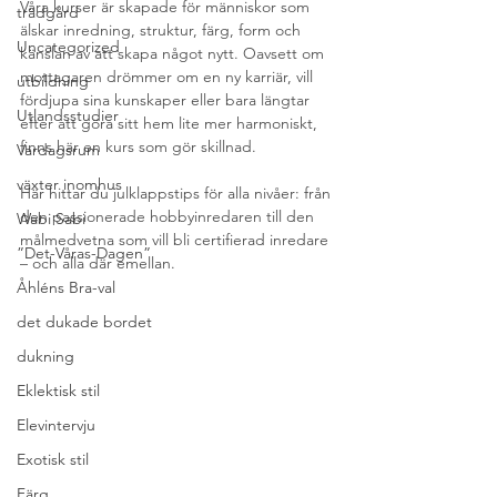
Våra kurser är skapade för människor som 
trädgård
älskar inredning, struktur, färg, form och 
Uncategorized
känslan av att skapa något nytt. Oavsett om 
mottagaren drömmer om en ny karriär, vill 
utbildning
fördjupa sina kunskaper eller bara längtar 
Utlandsstudier
efter att göra sitt hem lite mer harmoniskt, 
finns här en kurs som gör skillnad.
Vardagsrum
växter inomhus
Här hittar du julklappstips för alla nivåer: från 
den passionerade hobbyinredaren till den 
Wabi Sabi
målmedvetna som vill bli certifierad inredare 
”Det-Våras-Dagen”
– och alla där emellan.
Åhléns Bra-val
det dukade bordet
dukning
Eklektisk stil
Elevintervju
Exotisk stil
Färg