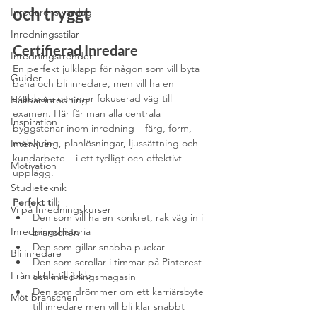
och tryggt
Inredarens vardag
Inredningsstilar
Certifierad Inredare
Inredningstrender
En perfekt julklapp för någon som vill byta 
Guider
bana och bli inredare, men vill ha en 
snabbare och mer fokuserad väg till 
Hållbar inredning
examen. Här får man alla centrala 
Inspiration
byggstenar inom inredning – färg, form, 
möblering, planlösningar, ljussättning och 
Intervjuer
kundarbete – i ett tydligt och effektivt 
Motivation
upplägg.
Studieteknik
Perfekt till:
Vi på Inredningskurser
Den som vill ha en konkret, rak väg in i 
Inredningshistoria
branschen
Den som gillar snabba puckar
Bli inredare
Den som scrollar i timmar på Pinterest 
Från skola till jobb
och inredningsmagasin
Den som drömmer om ett karriärsbyte 
Möt branschen
till inredare men vill bli klar snabbt