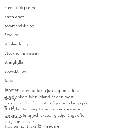
Samarbetspartner
Sarta eget
sommardukning
Sovrum
stilblandning
Stockholmsmässan
stringhylla
Svenskt Tenn
Tapet
Tapeter
Att hitta den perfekta julklappen är inte 
alltid enkelt. Men ibland är den mest 
Tävling
meningsfulla gåvan inte något som läggs på 
Textil
en hylla utan något som väcker kreativitet, 
öppnar dörrar och skapar glädje långt efter 
Textil &amp; gardin
att julen är över.
Tips &amp; tricks för inredare