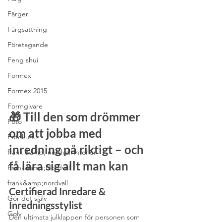
Färger
Färgsättning
Företagande
Feng shui
Formex
Formex 2015
Formgivare
🎁 Till den som drömmer 
Foto
om att jobba med 
Fotokurs
inredning på riktigt – och 
frank &amp; nordvall interior
få lära sig allt man kan
Frank&amp;Nordvall
frank&amp;nordvall
Certifierad Inredare & 
Gör det själv
Inredningsstylist
Golv
Den ultimata julklappen för personen som 