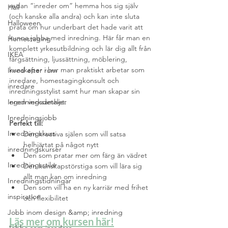
redan “inreder om” hemma hos sig själv 
Hall
(och kanske alla andra) och kan inte sluta 
Halloween
prata om hur underbart det hade varit att 
kunna jobba med inredning. Här får man en 
Homestaging
komplett yrkesutbildning och lär dig allt från 
IKEA
färgsättning, ljussättning, möblering, 
kunskaper i hur man praktiskt arbetar som 
Inred efter rum
inredare, homestagingkonsult och 
inredare
inredningsstylist samt hur man skapar sin 
egen verksamhet.
Inredningsdetaljer
Inredningsjobb
Perfekt till:
Inredningskurs
Den kreativa själen som vill satsa 
helhjärtat på något nytt
inredningskurser
Den som pratar mer om färg än vädret
Inredningsstilar
Den kunskapstörstiga som vill lära sig 
allt man kan om inredning
Inredningstidningar
Den som vill ha en ny karriär med frihet 
inspiration
och flexibilitet
Jobb inom design &amp; inredning
Läs mer om kursen här!