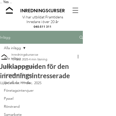
Yes
...
...
Vi har utbildat Framtidens
Inredare i över 20 år
040-511 311
Inlägg
Alla inlägg
Inredningskurser.se
Alla inlägg
10 dec. 2025
4 min läsning
Julklappguiden för den
Jobba som inredare
inredningsintresserade
Samarbetsföretag
Var vill du inreda
Uppdaterat:
11 dec. 2025
Företagsintervjuer
Pyssel
Rörstrand
Samarbete