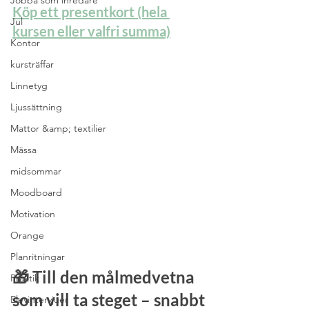
Jobba som inredare
Köp ett presentkort (hela 
Jul
kursen eller valfri summa)
Kontor
kursträffar
Linnetyg
Ljussättning
Mattor &amp; textilier
Mässa
midsommar
Moodboard
Motivation
Orange
Planritningar
🎁 Till den målmedvetna 
Praktik
som vill ta steget – snabbt 
Elevintervjuer