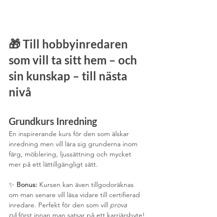
🎁 
Till hobbyinredaren 
som vill ta sitt hem – och 
sin kunskap – till nästa 
nivå
Grundkurs Inredning
En inspirerande kurs för den som älskar 
inredning men vill lära sig grunderna inom 
färg, möblering, ljussättning och mycket 
mer på ett lättillgängligt sätt.
✨ 
Bonus:
 Kursen kan även tillgodoräknas 
om man senare vill läsa vidare till certifierad 
inredare. Perfekt för den som vill 
prova 
på
 först innan man satsar på ett karriärsbyte!