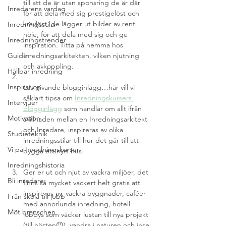
till att de är utan sponsring de är där 
Inredarens vardag
för att dela med sig prestigelöst och 
kravlöst, de lägger ut bilder av rent 
Inredningsstilar
nöje, för att dela med sig och ge 
Inredningstrender
inspiration. Titta på hemma hos 
Inredningsarkitekten, vilken njutning 
Guider
och avkoppling.
Hållbar inredning
Inspiration
Läs givande blogginlägg…här vill vi 
såklart tipsa om 
Inredningskursers 
Intervjuer
blogginlägg
 som handlar om allt ifrån 
Motivation
skillnaden mellan en Inredningsarkitekt 
och Inredare, inspireras av olika 
Studieteknik
inredningsstilar till hur det går till att 
Vi på Inredningskurser
bygga ett nytt hus! 
Inredningshistoria
Ger er ut och njut av vackra miljöer, det 
Bli inredare
finns så mycket vackert helt gratis att 
inspireras av, vackra byggnader, caféer 
Från skola till jobb
med annorlunda inredning, hotell 
Möt branschen
lobbys som väcker lustan till nya projekt 
(till hösten😉), vandra i naturen och inse 