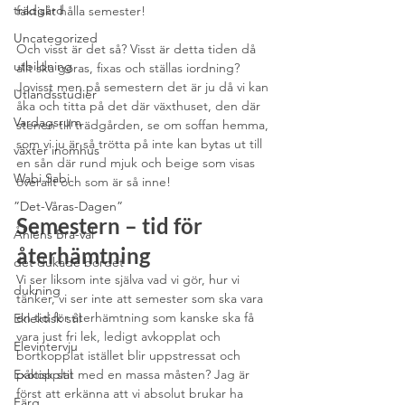
trädgård
faktiskt hålla semester! 
Uncategorized
Och visst är det så? Visst är detta tiden då 
utbildning
allt ska göras, fixas och ställas iordning? 
Jovisst men på semestern det är ju då vi kan 
Utlandsstudier
åka och titta på det där växthuset, den där 
Vardagsrum
stenen till trädgården, se om soffan hemma, 
som vi ju är så trötta på inte kan bytas ut till 
växter inomhus
en sån där rund mjuk och beige som visas 
Wabi Sabi
överallt och som är så inne!
”Det-Våras-Dagen”
Semestern – tid för 
Åhléns Bra-val
återhämtning
det dukade bordet
Vi ser liksom inte själva vad vi gör, hur vi 
dukning
tänker, vi ser inte att semester som ska vara 
en tid för återhämtning som kanske ska få 
Eklektisk stil
vara just fri lek, ledigt avkopplat och 
Elevintervju
bortkopplat istället blir uppstressat och 
Exotisk stil
påkopplat med en massa måsten? Jag är 
först att erkänna att vi absolut brukar ha 
Färg