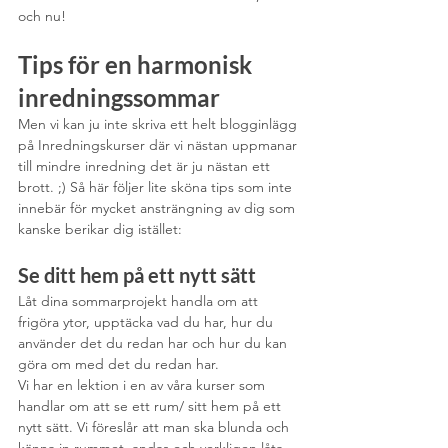
och nu! 
Tips för en harmonisk 
inredningssommar
Men vi kan ju inte skriva ett helt blogginlägg 
på Inredningskurser där vi nästan uppmanar 
till mindre inredning det är ju nästan ett 
brott. ;) Så här följer lite sköna tips som inte 
innebär för mycket ansträngning av dig som 
kanske berikar dig istället:
Se ditt hem på ett nytt sätt
Låt dina sommarprojekt handla om att 
frigöra ytor, upptäcka vad du har, hur du 
använder det du redan har och hur du kan 
göra om med det du redan har. 
Vi har en lektion i en av våra kurser som 
handlar om att se ett rum/ sitt hem på ett 
nytt sätt. Vi föreslår att man ska blunda och 
känna in rummet, andas och verkligen låta 