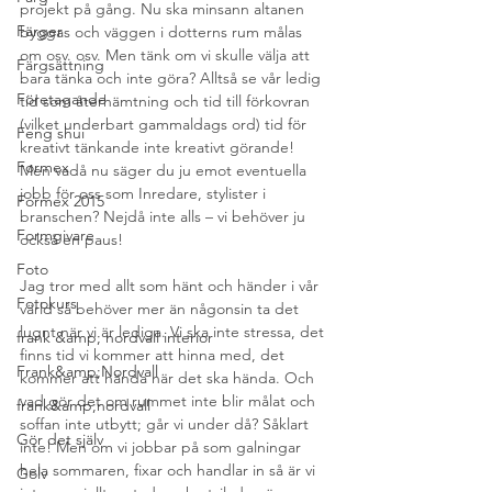
projekt på gång. Nu ska minsann altanen 
Färger
byggas och väggen i dotterns rum målas 
om osv. osv. Men tänk om vi skulle välja att 
Färgsättning
bara tänka och inte göra? Alltså se vår ledig 
Företagande
tid som återhämtning och tid till förkovran 
(vilket underbart gammaldags ord) tid för 
Feng shui
kreativt tänkande inte kreativt görande! 
Formex
Men vadå nu säger du ju emot eventuella 
jobb för oss som Inredare, stylister i 
Formex 2015
branschen? Nejdå inte alls – vi behöver ju 
Formgivare
också en paus! 
Foto
Jag tror med allt som hänt och händer i vår 
Fotokurs
värld så behöver mer än någonsin ta det 
lugnt när vi är lediga. Vi ska inte stressa, det 
frank &amp; nordvall interior
finns tid vi kommer att hinna med, det 
Frank&amp;Nordvall
kommer att hända när det ska hända. Och 
vad gör det om rummet inte blir målat och 
frank&amp;nordvall
soffan inte utbytt; går vi under då? Såklart 
Gör det själv
inte! Men om vi jobbar på som galningar 
hela sommaren, fixar och handlar in så är vi 
Golv