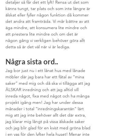
detaljer så får det ett lyft! Rensa ut det som 
känns tungt, tar plats och som inte längre är 
älskat eller fyller någon funktion då kommer 
det andra att framträda. Vi mår bättre av att 
äga mindre, att konsumera lite mindre och 
att prestera lite mindre och om det är 
någon gång vi verkligen behöver göra allt 
detta så är det väl när vi är lediga. 
Några sista ord..
Jag bor just nu i ett lånat hus med lånade 
möbler där jag bara har ett fåtal av ”mina 
saker” med mig och då ska vi tillägga att jag 
ÄLSKAR inredning och att jag alltid vill 
inreda något, fixa med något och ha många 
projekt igång men! Jag har under dessa 
månader i total ”inredningskarantän” lärt 
mig att jag inte behöver allt det där extra, 
jag klarar mig långt på vissa älskade saker 
och jag blir glad för en kvist med gröna blad 
i en vas för den lyfter hela huset! Menar inte 