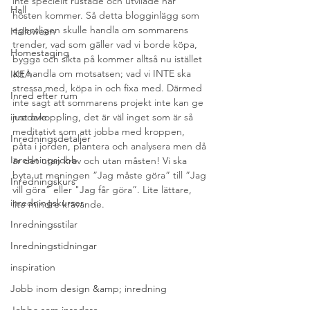
inte speciellt rustade och utvilade när 
Hall
hösten kommer. Så detta blogginlägg som 
egentligen skulle handla om sommarens 
Halloween
trender, vad som gäller vad vi borde köpa, 
Homestaging
bygga och sikta på kommer alltså nu istället 
att handla om motsatsen; vad vi INTE ska 
IKEA
stressa med, köpa in och fixa med. Därmed 
Inred efter rum
inte sagt att sommarens projekt inte kan ge 
inredare
just avkoppling, det är väl inget som är så 
meditativt som att jobba med kroppen, 
Inredningsdetaljer
påta i jorden, plantera och analysera men då 
Inredningsjobb
är det utan krav och utan måsten! Vi ska 
byta ut meningen ”Jag måste göra” till ”Jag 
Inredningskurs
vill göra” eller "Jag får göra”. Lite lättare, 
inredningskurser
lite mindre krävande.
Inredningsstilar
Inredningstidningar
inspiration
Jobb inom design &amp; inredning