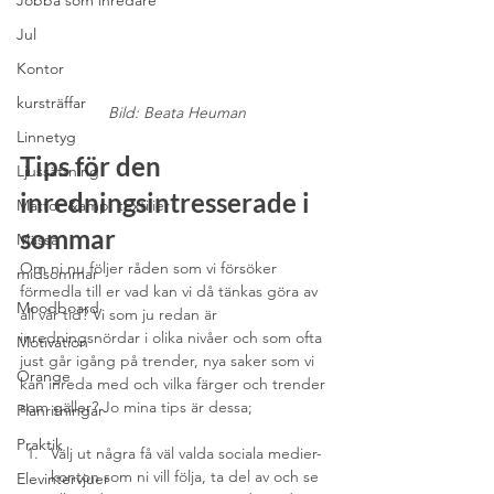
Jobba som inredare
Jul
Kontor
kursträffar
Bild: Beata Heuman
Linnetyg
Tips för den 
Ljussättning
inredningsintresserade i 
Mattor &amp; textilier
sommar
Mässa
Om ni nu följer råden som vi försöker 
midsommar
förmedla till er vad kan vi då tänkas göra av 
Moodboard
all vår tid? Vi som ju redan är 
inredningsnördar i olika nivåer och som ofta 
Motivation
just går igång på trender, nya saker som vi 
Orange
kan inreda med och vilka färger och trender 
som gäller? Jo mina tips är dessa;
Planritningar
Praktik
Välj ut några få väl valda sociala medier-
konton som ni vill följa, ta del av och se 
Elevintervjuer