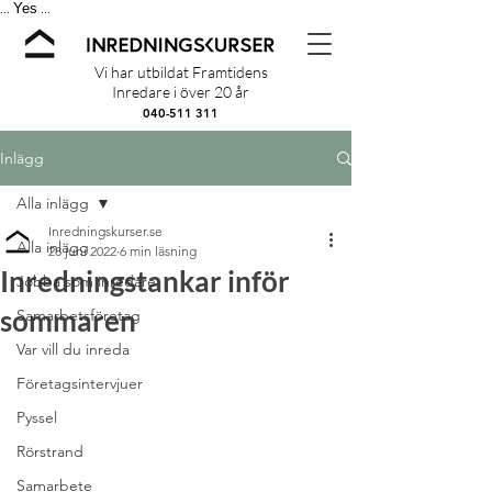
Yes
...
...
Vi har utbildat Framtidens
Inredare i över 20 år
040-511 311
Inlägg
Alla inlägg
Inredningskurser.se
Alla inlägg
28 juni 2022
6 min läsning
Inredningstankar inför
Jobba som inredare
sommaren
Samarbetsföretag
Var vill du inreda
Företagsintervjuer
Pyssel
Rörstrand
Samarbete