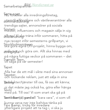
Bild: 
Nordicnest.se
Samarbetspartner
Sarta eget
Nu försöker alla inredningsföretag, 
utemöbelförsäljare och växtleverantörer alla 
sommardukning
trendiga sajter, annonsörer på sociala 
Sovrum
medier, influencers och magasin sälja in sig 
till oss! Vi ska träna inför sommaren, hitta på 
stilblandning
nya recept inför semesterns grillpartyn, vi 
Stockholmsmässan
ska göra egna DIY-projekt, hinna bygga om, 
måla om och göra om. Allt ska hinnas med 
stringhylla
på några futtiga veckor på sommaren – det 
Svenskt Tenn
vill säga på vår semester!
Tapet
Alla har de ett mål i sikte med sina annonser 
Tapeter
och lockande reklam, just att sälja in sina 
produkter/tjänster till oss, få oss att känna; 
Tävling
oj det måste jag också ha, göra eller hänga 
Textil
med på. Till oss! Vi som snart ska gå på 
Textil &amp; gardin
semester! Vi som vill ”bara vara”, vi som vill 
kunna varva ner inte behöva tänka på 
Tips &amp; tricks för inredare
ytterligare projekt att ta tag i, vi ska ju 