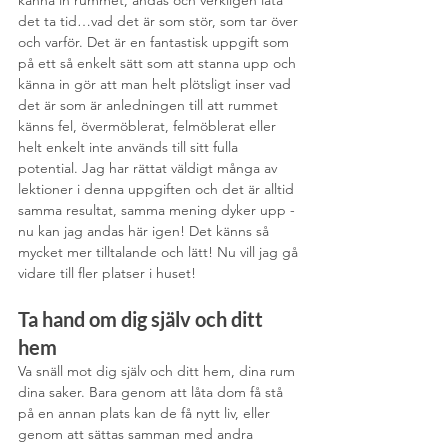
det ta tid…vad det är som stör, som tar över 
och varför. Det är en fantastisk uppgift som 
på ett så enkelt sätt som att stanna upp och 
känna in gör att man helt plötsligt inser vad 
det är som är anledningen till att rummet 
känns fel, övermöblerat, felmöblerat eller 
helt enkelt inte används till sitt fulla 
potential. Jag har rättat väldigt många av 
lektioner i denna uppgiften och det är alltid 
samma resultat, samma mening dyker upp - 
nu kan jag andas här igen! Det känns så 
mycket mer tilltalande och lätt! Nu vill jag gå 
vidare till fler platser i huset! 
Ta hand om dig själv och ditt 
hem
Va snäll mot dig själv och ditt hem, dina rum 
dina saker. Bara genom att låta dom få stå 
på en annan plats kan de få nytt liv, eller 
genom att sättas samman med andra 