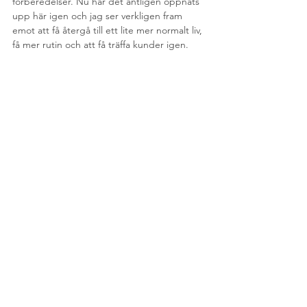
förberedelser. Nu har det äntligen öppnats 
upp här igen och jag ser verkligen fram 
emot att få återgå till ett lite mer normalt liv, 
få mer rutin och att få träffa kunder igen. 