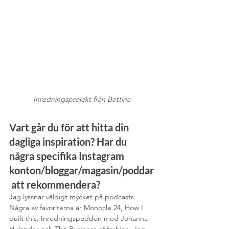
Inredningsprojekt från Bettina
Vart går du för att hitta din 
dagliga inspiration? Har du 
några specifika Instagram 
konton/bloggar/magasin/poddar
 att rekommendera?
Jag lyssnar väldigt mycket på podcasts. 
Några av favoriterna är Monocle 24, How I 
built this, Inredningspodden med Johanna 
Hulander och The Business of fashion. Jag 