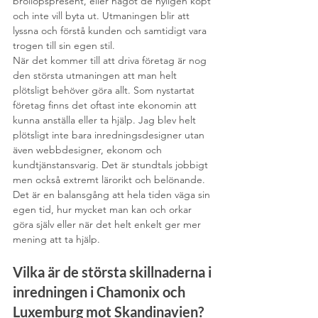
bröllopspresent, eller något de nyligen köpt 
och inte vill byta ut. Utmaningen blir att 
lyssna och förstå kunden och samtidigt vara 
trogen till sin egen stil.
När det kommer till att driva företag är nog 
den största utmaningen att man helt 
plötsligt behöver göra allt. Som nystartat 
företag finns det oftast inte ekonomin att 
kunna anställa eller ta hjälp. Jag blev helt 
plötsligt inte bara inredningsdesigner utan 
även webbdesigner, ekonom och 
kundtjänstansvarig. Det är stundtals jobbigt 
men också extremt lärorikt och belönande. 
Det är en balansgång att hela tiden väga sin 
egen tid, hur mycket man kan och orkar 
göra själv eller när det helt enkelt ger mer 
mening att ta hjälp.
Vilka är de största skillnaderna i 
inredningen i Chamonix och 
Luxemburg mot Skandinavien?