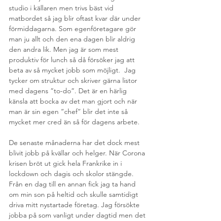
studio i källaren men trivs bäst vid 
matbordet så jag blir oftast kvar där under 
förmiddagarna. Som egenföretagare gör 
man ju allt och den ena dagen blir aldrig 
den andra lik. Men jag är som mest 
produktiv för lunch så då försöker jag att 
beta av så mycket jobb som möjligt.  Jag 
tycker om struktur och skriver gärna listor 
med dagens ”to-do”. Det är en härlig 
känsla att bocka av det man gjort och när 
man är sin egen ”chef” blir det inte så 
mycket mer cred än så för dagens arbete.  
De senaste månaderna har det dock mest 
blivit jobb på kvällar och helger. När Corona 
krisen bröt ut gick hela Frankrike in i 
lockdown och dagis och skolor stängde. 
Från en dag till en annan fick jag ta hand 
om min son på heltid och skulle samtidigt 
driva mitt nystartade företag. Jag försökte 
jobba på som vanligt under dagtid men det 