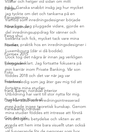
kvällar och helger vid sidan om mitt 
jobb. Ganska snabbt insåg jag hur mycket 
Färger
jag tyckte om det och tankarna på en 
Färgsättning
framtid som inredningsdesigner började 
växa fram. Jag pluggade vidare, gjorde en 
Företagande
del inredningsuppdrag för vänner och 
Feng shui
bekanta och fick, mycket tack vare mina 
studier, praktik hos en inredningsdesigner i 
Formex
Luxembourg (där vi då bodde).
Formex 2015
Dock tog det några år innan jag verkligen 
Formgivare
pluggade klart. Jag fortsatte fokusera på 
min karriär inom Private Banking. Vår son 
Foto
föddes 2018 och det var när jag var 
Fotokurs
mammaledig som jag åter gav mig tid att 
fortsätta mina studier. 
frank &amp; nordvall interior
Utbildning har varit till stor nytta för mig. 
Frank&amp;Nordvall
Jag har alltid varit inredningsintresserad 
men hade ingen teoretisk kunskap. Genom 
frank&amp;nordvall
mina studier föddes ett intresse att förstå 
Gör det själv
inredningens betydelse och vikten av att 
inreda ett hem inte bara visuellt utan också 
Golv
väl fungerande för de personer som bor 