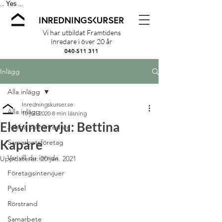
Yes
...
...
Vi har utbildat Framtidens
Inredare i över 20 år
040-511 311
Inlägg
Alla inlägg
Inredningskurser.se
Alla inlägg
10 juli 2020
8 min läsning
Elevintervju: Bettina
Jobba som inredare
Kapare
Samarbetsföretag
Var vill du inreda
Uppdaterat:
20 jan. 2021
Företagsintervjuer
Pyssel
Rörstrand
Samarbete