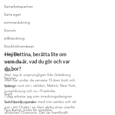
Samarbetspartner
Sarta eget
sommardukning
Sovrum
stilblandning
Stockholmsmässan
Hej Bettina, berätta lite om 
stringhylla
vem du är, vad du gör och var 
Svenskt Tenn
du bor?
Tapet
Hej! Jag är ursprungligen från Göteborg 
Tapeter
men har under de senaste 15 åren bott och 
arbetat runt om i världen, Malmö, New York, 
Tävling
Luxembourg och nu i Frankrike.
Textil
I dag arbetar jag som inredningsdesigner 
och bor tillsammans med min sambo och vår 
Textil &amp; gardin
son i ett Chalet i en liten alpby strax utanför 
Tips &amp; tricks för inredare
skidorten Chamonix. Det var framförallt 