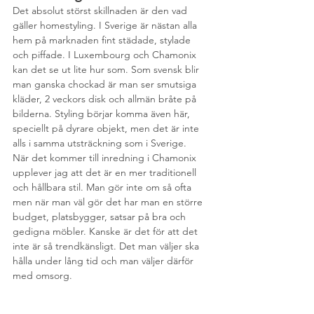
Det absolut störst skillnaden är den vad 
gäller homestyling. I Sverige är nästan alla 
hem på marknaden fint städade, stylade 
och piffade. I Luxembourg och Chamonix 
kan det se ut lite hur som. Som svensk blir 
man ganska chockad är man ser smutsiga 
kläder, 2 veckors disk och allmän bråte på 
bilderna. Styling börjar komma även här, 
speciellt på dyrare objekt, men det är inte 
alls i samma utsträckning som i Sverige.
När det kommer till inredning i Chamonix 
upplever jag att det är en mer traditionell 
och hållbara stil. Man gör inte om så ofta 
men när man väl gör det har man en större 
budget, platsbygger, satsar på bra och 
gedigna möbler. Kanske är det för att det 
inte är så trendkänsligt. Det man väljer ska 
hålla under lång tid och man väljer därför 
med omsorg. 