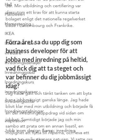
Hall
där. Min utbildning och certifiering var 
dessutom ett krav för att kunna starta 
Halloween
bolaget enligt det nationella regelverket 
Homestaging
både i Luxembourg och Frankrike.
IKEA
Förra året sa du upp dig som 
Inred efter rum
business developer för att 
inredare
jobba med inredning på heltid, 
Inredningsdetaljer
vad fick dig att ta steget och 
Inredningsjobb
var befinner du dig jobbmässigt 
Inredningskurs
idag?
inredningskurser
Jag hade gått och tänkt tanken om att byta 
bana jobbmässigt ganska länge. Jag hade 
Inredningsstilar
blivit klar med min utbildning och började få 
Inredningstidningar
en del inredningsuppdrag vid sidan om 
jobbet. Samtidigt började jag och min 
inspiration
sambo att prata om en annan livsstil, en 
Jobb inom design &amp; inredning
möjlighet att flytta till Alperna, och leva ett 
annat typ av liv närmare naturen. Vi satte oss 