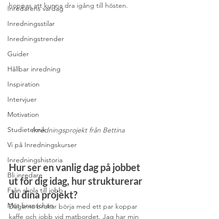
hoppas att kunna dra igång till hösten. 
Inredarens vardag
Inredningsstilar
Inredningstrender
Guider
Hållbar inredning
Inspiration
Intervjuer
Motivation
Studieteknik
Inredningsprojekt från Bettina
Vi på Inredningskurser
Inredningshistoria
Hur ser en vanlig dag på jobbet 
Bli inredare
ut för dig idag, hur strukturerar 
Från skola till jobb
du dina projekt? 
Möt branschen
Dagarna brukar börja med ett par koppar 
kaffe och jobb vid matbordet. Jag har min 