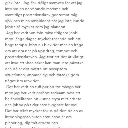
gick inte. Jag fick dåligt samvete för att jag 
inte var en närvarande mamma och 
samtidigt prestationskrav gentemot mig 
själv och mina ambitioner när jag inte kunde 
jobba så mycket som jag planerat.
 Jag har varit van från mina tidigare jobb 
med långa dagar, mycket resande och ett 
högt tempo. Men nu blev det mer en fråga 
om att dra ner på uppdrag, tempot och 
prestationskraven. Jag tror att det är viktigt 
att inse att vissa saker kan man inte påverka 
och då är det bättre att acceptera 
situationen, anpassa sig och försöka göra 
något bra utav det.
 Det har varit en tuff period för många här 
men jag har varit oerhört tacksam över att 
ha flexibiliteten att kunna styra mitt arbete 
och jobba på tider som fungerat för oss. 
Det har blivit mycket fokus på den delen av 
inredningsprojekten som handlar om 
planering, digitalt arbete och 