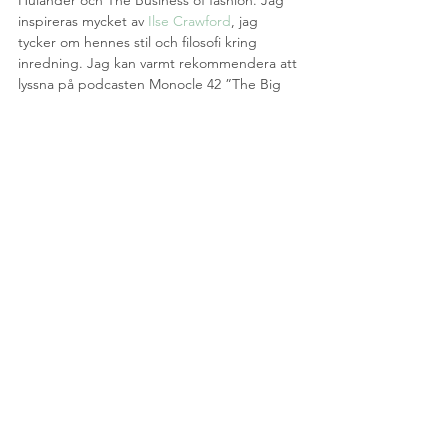
inspireras mycket av 
Ilse Crawford
, jag 
tycker om hennes stil och filosofi kring 
inredning. Jag kan varmt rekommendera att 
lyssna på podcasten Monocle 42 ”The Big 
Interview” (från 30 april 2017) och The 
Arcitecture Academy avsnitt 10, som båda 
är intervjuer med henne.
 När det kommer till den dagliga 
inspirationen kommer det mest från 
naturen.  Det låter klyschigt men ofta 
kommer mina bästa idéer när jag är ute och 
går i skogen, åker skidor eller springer på 
bergsstigarna. Det kan vara färgen på en 
trädstam, ett löv, eller en skiftning i 
stenarna. 
Jag bläddra även mycket i gamla 
inredningsböcker och tidningar när jag vill 
ha inspiration. Jag föredrar nästan alltid 
“hemma hos” reportage framför rena 
inredningstidningar, favoriterna är 
Porter 