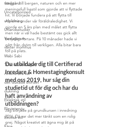
trädgård
längtan till bergen, naturen och en mer 
meningsfull livsstil som gjorde att vi flyttade 
Uncategorized
hit. Vi började fundera på att flytta till 
utbildning
Alperna under vår föräldraledighet. Vi 
gjorde en 5 års plan med målet att flytta 
Utlandsstudier
men när vi väl hade bestämt oss gick allt 
Vardagsrum
betydligt fortare. På 10 månader hade vi 
gått från dröm till verkligen. Alla bitar bara 
växter inomhus
föll på plats.
Wabi Sabi
Du utbildade dig till Certifierad 
”Det-Våras-Dagen”
Inredare & Homestagingkonsult 
Åhléns Bra-val
med oss 2019, hur såg din 
det dukade bordet
studietid ut för dig och har du 
dukning
haft användning av 
Eklektisk stil
utbildningen?
Elevintervju
Jag började på grundkursen i inredning 
2016. Då var det mer tänkt som en rolig 
Exotisk stil
grej. Något kreativt att ägna mig åt på 
Färg