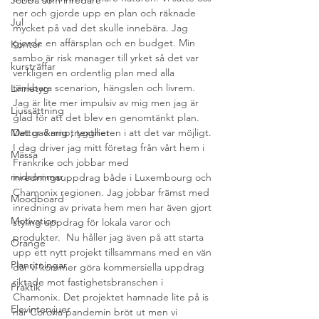
Jobba som inredare
ner och gjorde upp en plan och räknade 
Jul
mycket på vad det skulle innebära. Jag 
gjorde en affärsplan och en budget. Min 
Kontor
sambo är risk manager till yrket så det var 
kursträffar
verkligen en ordentlig plan med alla 
tänkbara scenarion, hängslen och livrem. 
Linnetyg
Jag är lite mer impulsiv av mig men jag är 
Ljussättning
glad för att det blev en genomtänkt plan. 
Mattor &amp; textilier
Det gav mig tryggheten i att det var möjligt.
I dag driver jag mitt företag från vårt hem i 
Mässa
Frankrike och jobbar med 
midsommar
inredningsuppdrag både i Luxembourg och 
Chamonix regionen. Jag jobbar främst med 
Moodboard
inredning av privata hem men har även gjort 
Motivation
styling uppdrag för lokala varor och 
produkter.  Nu håller jag även på att starta 
Orange
upp ett nytt projekt tillsammans med en vän 
Planritningar
där vi kommer göra kommersiella uppdrag 
riktade mot fastighetsbranschen i 
Praktik
Chamonix. Det projektet hamnade lite på is 
Elevintervjuer
när Corona pandemin bröt ut men vi 