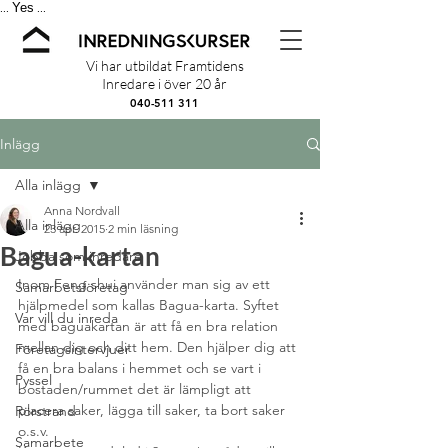
Yes
...
...
Vi har utbildat Framtidens
Inredare i över 20 år
040-511 311
Inlägg
Alla inlägg
Anna Nordvall
Alla inlägg
23 apr. 2015
2 min läsning
Bagua-kartan
Jobba som inredare
Inom Feng shui använder man sig av ett 
Samarbetsföretag
hjälpmedel som kallas Bagua-karta. Syftet 
Var vill du inreda
med baguakartan är att få en bra relation 
mellan dig och ditt hem. Den hjälper dig att 
Företagsintervjuer
få en bra balans i hemmet och se vart i 
Pyssel
bostaden/rummet det är lämpligt att 
placera saker, lägga till saker, ta bort saker 
Rörstrand
o.s.v.
Samarbete