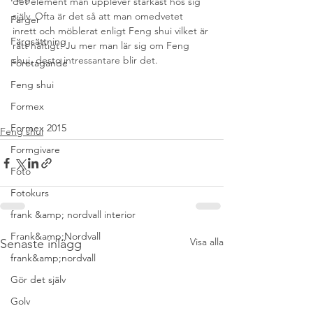
det element man upplever starkast hos sig 
själv. Ofta är det så att man omedvetet 
Färger
inrett och möblerat enligt Feng shui vilket är 
Färgsättning
rätt häftigt! Ju mer man lär sig om Feng 
shui, desto intressantare blir det.
Företagande
Feng shui
Formex
Formex 2015
Feng shui
Formgivare
Foto
Fotokurs
frank &amp; nordvall interior
Frank&amp;Nordvall
Visa alla
Senaste inlägg
frank&amp;nordvall
Gör det själv
Golv