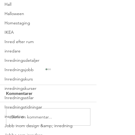
Hall
Halloween
Homestaging
IKEA
Inred efter rum
inredare
Inredningsdetaljer
Inredningsjobb
Inredningskurs
inredningskurser
Kommentarer
Inredningsstilar
Rottingmöbler
Inredningstidningar
inspiration
Skriv en kommentar...
Veckans feng shui-tips –
målad trätrappa
Jobb inom design &amp; inredning