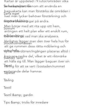
Kartan är uppdelad i 9 rutor/områden vilka 
Samarbetspartner
är livsaspekter. Genom att använda en 
baguakarta kan man förstärka de områden i 
Sarta eget
livet man tycker behöver förstärkning och 
sommardukning
frigöra blockeringar på andra.
Man börjar med att rita upp sitt hem, 
Sovrum
antingen ett helt plan eller ett enskilt rum, 
stilblandning
beroende på vad man ska analysera. 
Vanligtvis lägger man den över hela hus för 
Stockholmsmässan
att ge rummen dess rätta möblering och 
stringhylla
syfte. Ytterdörren/ingången placeras alltid i 
baguans nedre del, vilket är ett riktmärke 
Svenskt Tenn
att hålla sig till. Man lägger baguan över sin 
Tapet
ritning för att se vart i bostaden/rummet 
resterande delar hamnar.
Tapeter
Tävling
Textil
Textil &amp; gardin
Tips &amp; tricks för inredare