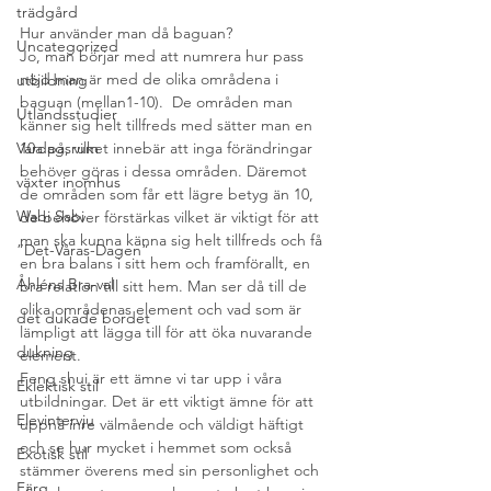
trädgård
Hur använder man då baguan?
Uncategorized
Jo, man börjar med att numrera hur pass 
nöjd man är med de olika områdena i 
utbildning
baguan (mellan1-10).  De områden man 
Utlandsstudier
känner sig helt tillfreds med sätter man en 
Vardagsrum
10a på, vilket innebär att inga förändringar 
behöver göras i dessa områden. Däremot 
växter inomhus
de områden som får ett lägre betyg än 10, 
Wabi Sabi
de behöver förstärkas vilket är viktigt för att 
man ska kunna känna sig helt tillfreds och få 
”Det-Våras-Dagen”
en bra balans i sitt hem och framförallt, en 
Åhléns Bra-val
bra relation till sitt hem. Man ser då till de 
olika områdenas element och vad som är 
det dukade bordet
lämpligt att lägga till för att öka nuvarande 
dukning
element.
Feng shui är ett ämne vi tar upp i våra 
Eklektisk stil
utbildningar. Det är ett viktigt ämne för att 
Elevintervju
uppnå inre välmående och väldigt häftigt 
och se hur mycket i hemmet som också 
Exotisk stil
stämmer överens med sin personlighet och 
Färg