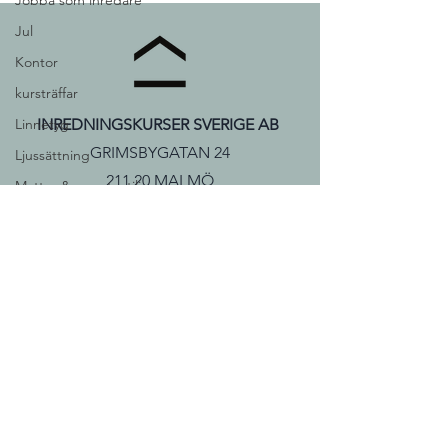
Jobba som inredare
Jul
Kontor
kursträffar
Linnetyg
INREDNINGSKURSER SVERIGE AB
GRIMSBYGATAN 24
Ljussättning
211 20 MALMÖ
Mattor &amp; textilier
Mässa
Telefon:
040-511 311
midsommar
hej@inredningskurser.se
Moodboard
Motivation
Orange
© 2026 INREDNINGSKURSER
Planritningar
SVERIGE AB
Praktik
Elevintervjuer