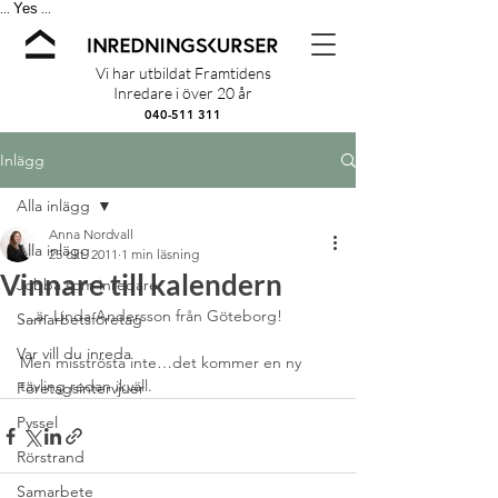
Yes
...
...
Vi har utbildat Framtidens
Inredare i över 20 år
040-511 311
Inlägg
Alla inlägg
Anna Nordvall
Alla inlägg
25 okt. 2011
1 min läsning
Vinnare till kalendern
Jobba som inredare
…är Linda Andersson från Göteborg!
Samarbetsföretag
Var vill du inreda
Men misströsta inte…det kommer en ny 
tävling redan ikväll.
Företagsintervjuer
Pyssel
Rörstrand
Samarbete