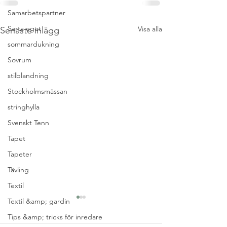
Samarbetspartner
Sarta eget
Visa alla
Senaste inlägg
sommardukning
Sovrum
stilblandning
Stockholmsmässan
stringhylla
Svenskt Tenn
Tapet
Tapeter
Tävling
Textil
Textil &amp; gardin
Tips &amp; tricks för inredare