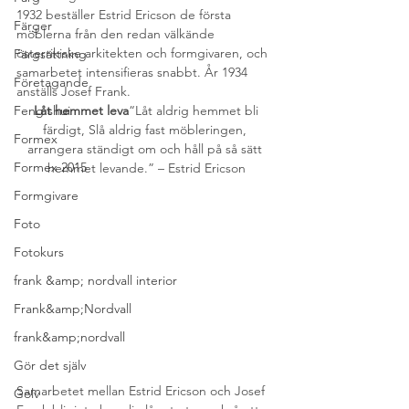
1932 beställer Estrid Ericson de första 
Färger
möblerna från den redan välkände 
österrikiske arkitekten och formgivaren, och 
Färgsättning
samarbetet intensifieras snabbt. År 1934 
Företagande
anställs Josef Frank.
Feng shui
 Låt hemmet leva
“Låt aldrig hemmet bli 
färdigt, Slå aldrig fast möbleringen, 
Formex
arrangera ständigt om och håll på så sätt 
Formex 2015
hemmet levande.” – Estrid Ericson
Formgivare
Foto
Fotokurs
frank &amp; nordvall interior
Frank&amp;Nordvall
frank&amp;nordvall
Gör det själv
Samarbetet mellan Estrid Ericson och Josef 
Golv