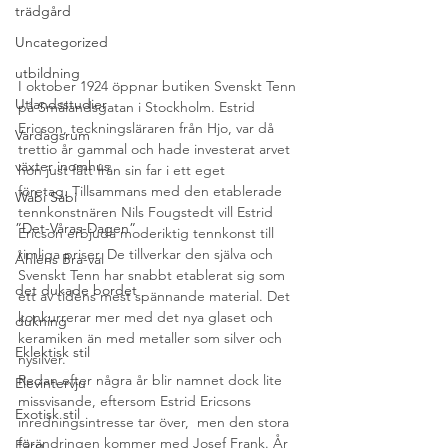
trädgård
Uncategorized
utbildning
I oktober 1924 öppnar butiken Svenskt Tenn 
Utlandsstudier
på Smålandsgatan i Stockholm. Estrid 
Ericson, teckningsläraren från Hjo, var då 
Vardagsrum
trettio år gammal och hade investerat arvet 
växter inomhus
hon just fått från sin far i ett eget 
företag. Tillsammans med den etablerade 
Wabi Sabi
tennkonstnären Nils Fougstedt vill Estrid 
”Det-Våras-Dagen”
Ericson erbjuda moderiktig tennkonst till 
rimliga priser. De tillverkar den själva och 
Åhléns Bra-val
Svenskt Tenn har snabbt etablerat sig som 
det dukade bordet
ett av tidens mest spännande material. Det 
konkurrerar mer med det nya glaset och 
dukning
keramiken än med metaller som silver och 
Eklektisk stil
nysilver.
Redan efter några år blir namnet dock lite 
Elevintervju
missvisande, eftersom Estrid Ericsons 
Exotisk stil
inredningsintresse tar över,  men den stora 
förändringen kommer med Josef Frank. År 
Färg