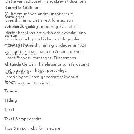
Detta var vad Josef Frank skrev i tidskriften 
Samarbetspartner
Form, år 1958.
Vi, liksom många andra, inspireras av 
Sarta eget
Svenskt Tenn. Det är ett företag som 
sommardukning
arbetar långsiktigt med hög kvalitet och 
därför har vi valt att skriva om Svenskt Tenn 
Sovrum
och dess bakgrund i dagens blogginlägg.
stilblandning
Företaget Svenskt Tenn grundades år 1924 
av Estrid Ericsson, som tio år senare knöt 
Stockholmsmässan
Josef Frank till företaget. Tillsammans 
stringhylla
skapade de den lika eleganta som färgstarkt 
mönstrade och högst personliga 
Svenskt Tenn
inredningsstil som genomsyrar Svenskt 
Tapet
Tenns sortiment än idag.
Tapeter
Tävling
Textil
Textil &amp; gardin
Tips &amp; tricks för inredare