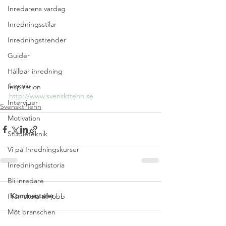
Inredarens vardag
Inredningsstilar
Inredningstrender
Guider
Hållbar inredning
Emmie
Inspiration
http://www.svenskttenn.se
Intervjuer
Svenskt Tenn
Motivation
Studieteknik
Vi på Inredningskurser
Inredningshistoria
Bli inredare
Kommentarer
Från skola till jobb
Möt branschen