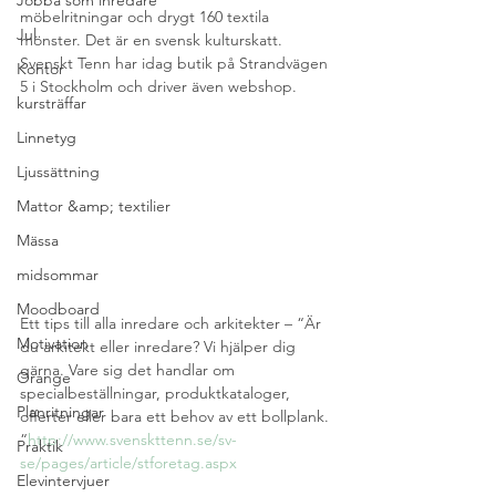
Jobba som inredare
möbelritningar och drygt 160 textila 
Jul
mönster. Det är en svensk kulturskatt. 
Svenskt Tenn har idag butik på Strandvägen 
Kontor
5 i Stockholm och driver även webshop.
kursträffar
Linnetyg
Ljussättning
Mattor &amp; textilier
Mässa
midsommar
Moodboard
Ett tips till alla inredare och arkitekter – “Är 
Motivation
du arkitekt eller inredare? Vi hjälper dig 
gärna. Vare sig det handlar om 
Orange
specialbeställningar, produktkataloger, 
Planritningar
offerter eller bara ett behov av ett bollplank.
“
http://www.svenskttenn.se/sv-
Praktik
se/pages/article/stforetag.aspx
Elevintervjuer