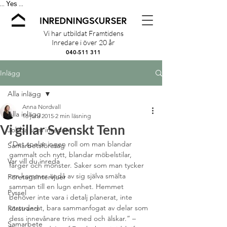
Yes
...
...
Vi har utbildat Framtidens
Inredare i över 20 år
040-511 311
Inlägg
Alla inlägg
Anna Nordvall
Alla inlägg
16 juni 2015
2 min läsning
Vi gillar Svenskt Tenn
Jobba som inredare
”Det spelar ingen roll om man blandar 
Samarbetsföretag
gammalt och nytt, blandar möbelstilar, 
Var vill du inreda
färger och mönster. Saker som man tycker 
om kommer ändå av sig själva smälta 
Företagsintervjuer
samman till en lugn enhet. Hemmet 
Pyssel
behöver inte vara i detalj planerat, inte 
utstuderat, bara sammanfogat av delar som 
Rörstrand
dess innevånare trivs med och älskar.” – 
Samarbete