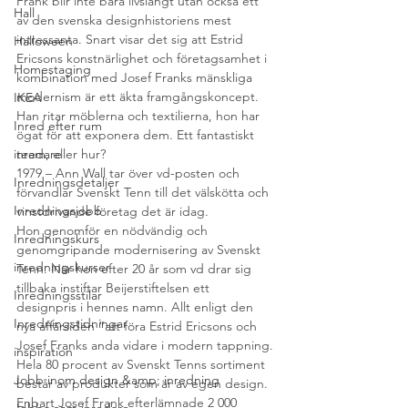
Frank blir inte bara livslångt utan också ett 
Hall
av den svenska designhistoriens mest 
intressanta. Snart visar det sig att Estrid 
Halloween
Ericsons konstnärlighet och företagsamhet i 
Homestaging
kombination med Josef Franks mänskliga 
modernism är ett äkta framgångskoncept. 
IKEA
Han ritar möblerna och textilierna, hon har 
Inred efter rum
ögat för att exponera dem. Ett fantastiskt 
inredare
team, eller hur?
1979 – Ann Wall tar över vd-posten och 
Inredningsdetaljer
förvandlar Svenskt Tenn till det välskötta och 
Inredningsjobb
vinstdrivande företag det är idag. 
Hon genomför en nödvändig och 
Inredningskurs
genomgripande modernisering av Svenskt 
inredningskurser
Tenn. När hon efter 20 år som vd drar sig 
tillbaka instiftar Beijerstiftelsen ett 
Inredningsstilar
designpris i hennes namn. Allt enligt den 
Inredningstidningar
nya affärsidén ”att föra Estrid Ericsons och 
Josef Franks anda vidare i modern tappning.
inspiration
Hela 80 procent av Svenskt Tenns sortiment 
Jobb inom design &amp; inredning
består av produkter som är av egen design. 
Enbart Josef Frank efterlämnade 2 000 