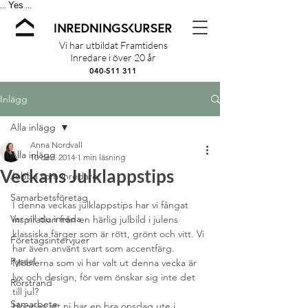
Yes
...
...
Vi har utbildat Framtidens
Inredare i över 20 år
040-511 311
Inlägg
Alla inlägg
Anna Nordvall
Alla inlägg
10 dec. 2014
1 min läsning
Veckans Julklappstips
Jobba som inredare
Samarbetsföretag
I denna veckas julklappstips har vi fångat 
Var vill du inreda
inspiration från en härlig julbild i julens 
klassiska färger som är rött, grönt och vitt. Vi 
Företagsintervjuer
har även använt svart som accentfärg. 
Pyssel
Möblerna som vi har valt ut denna vecka är 
lyx och design, för vem önskar sig inte det 
Rörstrand
till jul?
Samarbete
Hoppas att ni har en bra onsdag ute i 