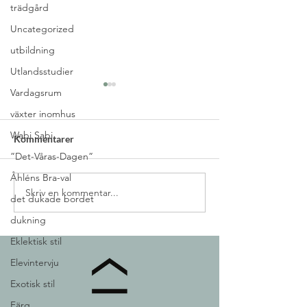
trädgård
Uncategorized
utbildning
Utlandsstudier
Vardagsrum
växter inomhus
Wabi Sabi
Kommentarer
I väntans tider
”Det-Våras-Dagen”
Åhléns Bra-val
Min drömjul enligt Guldan
Skriv en kommentar...
det dukade bordet
dukning
Eklektisk stil
Elevintervju
Exotisk stil
Färg