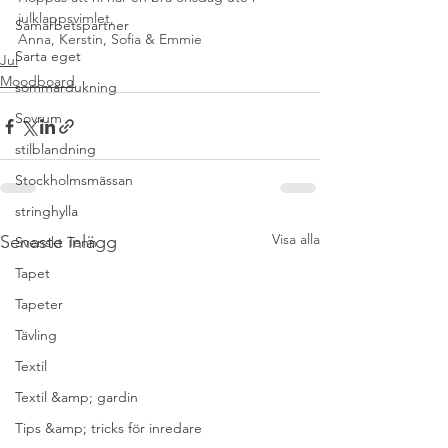
julklappsvimlet,
Samarbetspartner
Anna, Kerstin, Sofia & Emmie
Sarta eget
Jul
Moodboard
sommardukning
Sovrum
stilblandning
Stockholmsmässan
stringhylla
Visa alla
Senaste inlägg
Svenskt Tenn
Tapet
Tapeter
Tävling
Textil
Textil &amp; gardin
Tips &amp; tricks för inredare