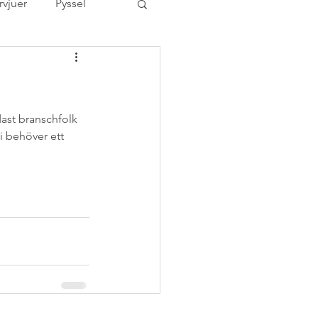
rvjuer
Pyssel
ovrum
er
Tävling
dast branschfolk 
i behöver ett 
rized
utbildning
Åhléns Bra-val