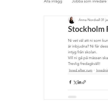
Alla inlägg
Jobba som inredare
Anna Nordvall
31 j
Rörstrand
Samarbete
Stockholm F
stilblandning
Stockholms
Ni vet väl att ni som ku
är inbjudna? Ni får dess
intyg från skolan.
Vill ni gå på mässan sk
Textil
Textil &amp; gardin
Trevlig fredagkväll!
Inred efter rum
Inredni
Utlandsstudier
Vardagsru