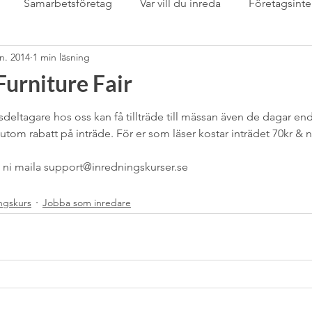
Samarbetsföretag
Var vill du inreda
Företagsinte
an. 2014
1 min läsning
Samarbetspartner
Sarta eget
sommardukning
S
urniture Fair
mässan
stringhylla
Svenskt Tenn
Tapet
Tapet
rsdeltagare hos oss kan få tillträde till mässan även de dagar en
utom rabatt på inträde. För er som läser kostar inträdet 70kr & n
a ni maila support@inredningskurser.se
Tips &amp; tricks för inredare
trädgård
Uncatego
ngskurs
Jobba som inredare
m
växter inomhus
Wabi Sabi
”Det-Våras-Dagen”