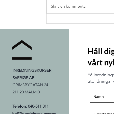
Skriv en kommentar...
Hur trender uppstår och hur
du tolkar dem!
Håll d
vårt ny
INREDNINGSKURSER
Få inredning
SVERIGE AB
utbildningar d
GRIMSBYGATAN 24
211 20 MALMÖ
Telefon: 040-511 311
hej@inredningskurser.se