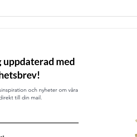
Jobb 
Lär känna vår elev Josefine
Martis som jobbar på IKEA!
ig uppdaterad med
hetsbrev!
sinspiration och nyheter om våra
irekt till din mail.