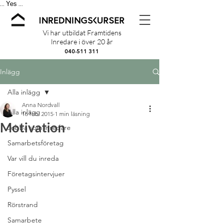
Yes
...
...
Vi har utbildat Framtidens
Inredare i över 20 år
040-511 311
Inlägg
Alla inlägg
Anna Nordvall
Alla inlägg
16 feb. 2015
1 min läsning
Motivation
Jobba som inredare
Samarbetsföretag
Var vill du inreda
Företagsintervjuer
Pyssel
Rörstrand
Samarbete