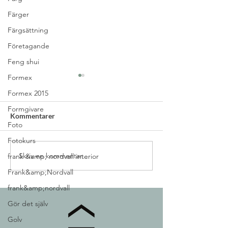
Färger
Färgsättning
Företagande
Feng shui
Formex
Formex 2015
Formgivare
Kommentarer
Foto
Fotokurs
Skriv en kommentar...
Motivation & st
Bra egenskaper för att
frank &amp; nordvall interior
lyckas
Frank&amp;Nordvall
frank&amp;nordvall
Gör det själv
Golv