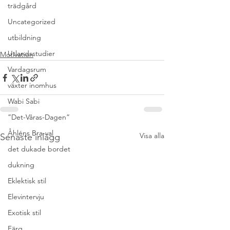
trädgård
Uncategorized
utbildning
Utlandsstudier
Motivation
Vardagsrum
växter inomhus
Wabi Sabi
”Det-Våras-Dagen”
Åhléns Bra-val
Visa alla
Senaste inlägg
det dukade bordet
dukning
Eklektisk stil
Elevintervju
Exotisk stil
Färg