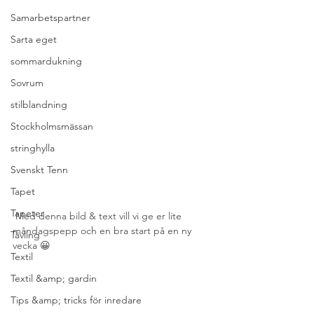
Samarbetspartner
Sarta eget
sommardukning
Sovrum
stilblandning
Stockholmsmässan
stringhylla
Svenskt Tenn
Tapet
Tapeter
 Med denna bild & text vill vi ge er lite 
måndagspepp och en bra start på en ny 
Tävling
vecka 😀
Textil
Textil &amp; gardin
Tips &amp; tricks för inredare