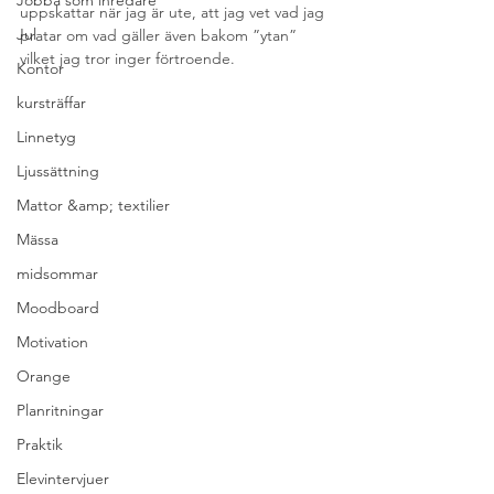
Jobba som inredare
uppskattar när jag är ute, att jag vet vad jag 
Jul
pratar om vad gäller även bakom ”ytan” 
vilket jag tror inger förtroende.
Kontor
kursträffar
Linnetyg
Ljussättning
Mattor &amp; textilier
Mässa
midsommar
Moodboard
Motivation
Orange
Planritningar
Praktik
Elevintervjuer