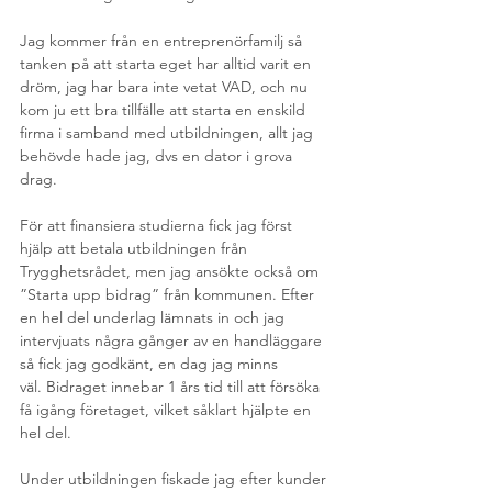
Jag kommer från en entreprenörfamilj så 
tanken på att starta eget har alltid varit en 
dröm, jag har bara inte vetat VAD, och nu 
kom ju ett bra tillfälle att starta en enskild 
firma i samband med utbildningen, allt jag 
behövde hade jag, dvs en dator i grova 
drag.
För att finansiera studierna fick jag först 
hjälp att betala utbildningen från 
Trygghetsrådet, men jag ansökte också om 
”Starta upp bidrag” från kommunen. Efter 
en hel del underlag lämnats in och jag 
intervjuats några gånger av en handläggare 
så fick jag godkänt, en dag jag minns 
väl. Bidraget innebar 1 års tid till att försöka 
få igång företaget, vilket såklart hjälpte en 
hel del.
Under utbildningen fiskade jag efter kunder 