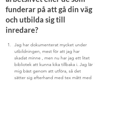
funderar på att gå din väg 
och utbilda sig till 
inredare? 
Jag har dokumenterat mycket under 
utbildningen, mest för att jag har 
skadat minne , men nu har jag ett litet 
bibliotek att kunna kika tillbaka i. Jag lär 
mig bäst genom att utföra, så det 
sätter sig efterhand med tex mått med 
mera.
Gör uppdrag till studentpris online/på 
distans under utbildningen (om du inte 
har företag och kan ta betalt) Ju mer 
du kan öva och få feedback från kunder 
desto bättre!
Sök uppdrag lokalt, jag sökte tex i min 