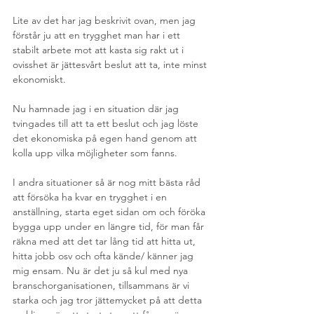
Lite av det har jag beskrivit ovan, men jag 
förstår ju att en trygghet man har i ett 
stabilt arbete mot att kasta sig rakt ut i 
ovisshet är jättesvårt beslut att ta, inte minst 
ekonomiskt.
Nu hamnade jag i en situation där jag 
tvingades till att ta ett beslut och jag löste 
det ekonomiska på egen hand genom att 
kolla upp vilka möjligheter som fanns.
I andra situationer så är nog mitt bästa råd 
att försöka ha kvar en trygghet i en 
anställning, starta eget sidan om och föröka 
bygga upp under en längre tid, för man får 
räkna med att det tar lång tid att hitta ut, 
hitta jobb osv och ofta kände/ känner jag 
mig ensam. Nu är det ju så kul med nya 
branschorganisationen, tillsammans är vi 
starka och jag tror jättemycket på att detta 