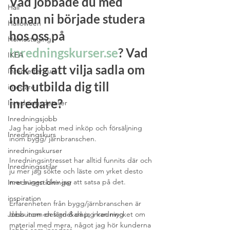
Vad jobbade du med 
Hall
innan ni började studera 
Halloween
hos oss på 
Homestaging
Inredningskurser.se
? Vad 
IKEA
fick dig att vilja sadla om 
Inred efter rum
och utbilda dig till 
inredare
inredare?
Inredningsdetaljer
Inredningsjobb
Jag har jobbat med inköp och försäljning 
Inredningskurs
inom bygg/ järnbranschen.
inredningskurser
Inredningsintresset har alltid funnits där och 
Inredningsstilar
ju mer jag sökte och läste om yrket desto 
mer sugen blev jag att satsa på det.
Inredningstidningar
inspiration
Erfarenheten från bygg/järnbranschen är 
Jobb inom design &amp; inredning
dessutom en fördel då jag kan mycket om 
material med mera, något jag hör kunderna 