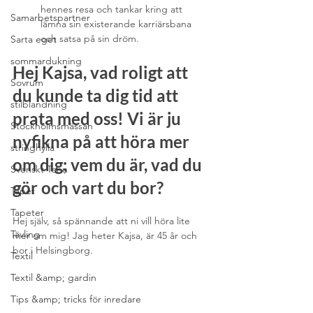
hennes resa och tankar kring att 
Samarbetspartner
lämna sin existerande karriärsbana 
och satsa på sin dröm.
Sarta eget
sommardukning
Hej Kajsa, vad roligt att 
Sovrum
du kunde ta dig tid att 
stilblandning
prata med oss! Vi är ju 
Stockholmsmässan
nyfikna på att höra mer 
stringhylla
om dig; vem du är, vad du 
Svenskt Tenn
gör och vart du bor?
Tapet
Tapeter
Hej själv, så spännande att ni vill höra lite 
Tävling
mer om mig! Jag heter Kajsa, är 45 år och 
bor i Helsingborg.
Textil
Textil &amp; gardin
Tips &amp; tricks för inredare