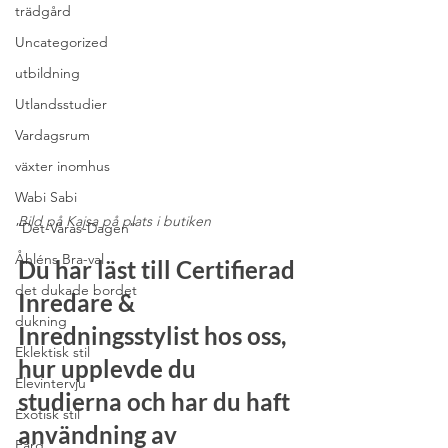
trädgård
Uncategorized
utbildning
Utlandsstudier
Vardagsrum
växter inomhus
Wabi Sabi
Bild på Kajsa på plats i butiken
”Det-Våras-Dagen”
Åhléns Bra-val
Du har läst till Certifierad 
det dukade bordet
Inredare & 
dukning
Inredningsstylist hos oss, 
Eklektisk stil
hur upplevde du 
Elevintervju
studierna och har du haft 
Exotisk stil
användning av 
Färg