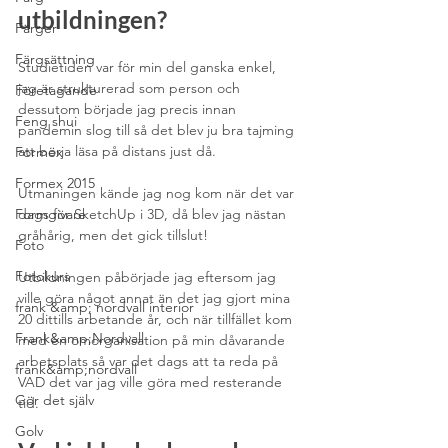
utbildningen?
Färger
Färgsättning
Studietiden var för min del ganska enkel, 
jag är strukturerad som person och 
Företagande
dessutom började jag precis innan 
Feng shui
pandemin slog till så det blev ju bra tajming 
att börja läsa på distans just då.
Formex
Formex 2015
Utmaningen kände jag nog kom när det var 
Formgivare
dags för SketchUp i 3D, då blev jag nästan 
gråhårig, men det gick tillslut!
Foto
Fotokurs
Utbildningen påbörjade jag eftersom jag 
ville göra något annat än det jag gjort mina 
frank &amp; nordvall interior
20 dittills arbetande år, och när tillfället kom 
Frank&amp;Nordvall
med en omorganisation på min dåvarande 
arbetsplats så var det dags att ta reda på 
frank&amp;nordvall
VAD det var jag ville göra med resterande 
Gör det själv
tid.
Golv