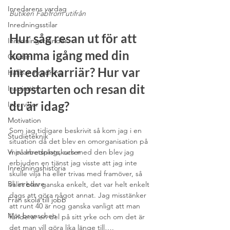
Inredarens vardag
Butiken Fabfrom utifrån
Inredningsstilar
Hur såg resan ut för att 
Inredningstrender
komma igång med din 
Guider
inredarkarriär? Hur var 
Hållbar inredning
uppstarten och resan dit 
Inspiration
du är idag?
Intervjuer
Motivation
Som jag tidigare beskrivit så kom jag i en 
Studieteknik
situation då det blev en omorganisation på 
min arbetsplats, och med den blev jag 
Vi på Inredningskurser
erbjuden en tjänst jag visste att jag inte 
Inredningshistoria
skulle vilja ha eller trivas med framöver, så 
Bli inredare
valet blev ganska enkelt, det var helt enkelt 
dags att göra något annat. Jag misstänker 
Från skola till jobb
att runt 40 är nog ganska vanligt att man 
Möt branschen
funderar en del på sitt yrke och om det är 
det man vill göra lika länge till….