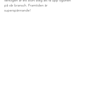
verkligen är ett stort steg att få upp ögonen 
på vår bransch. Framtiden är 
superspännande!