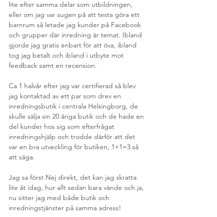
lite efter samma delar som utbildningen, 
eller om jag var sugen på att testa göra ett 
barnrum så letade jag kunder på Facebook 
och grupper där inredning är temat. Ibland 
gjorde jag gratis enbart för att öva, ibland 
tog jag betalt och ibland i utbyte mot 
feedback samt en recension.
Ca 1 halvår efter jag var certifierad så blev 
jag kontaktad av ett par som drev en 
inredningsbutik i centrala Helsingborg, de 
skulle sälja sin 20 åriga butik och de hade en 
del kunder hos sig som efterfrågat 
inredningshjälp och trodde därför att det 
var en bra utveckling för butiken, 1+1=3 så 
att säga.
Jag sa först Nej direkt, det kan jag skratta 
lite åt idag, hur allt sedan bara vände och ja, 
nu sitter jag med både butik och 
inredningstjänster på samma adress!