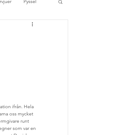
rvjuer
Pyssel
ovrum
er
Tävling
rized
utbildning
Åhléns Bra-val
ation ifrån. Hela 
arna oss mycket 
ormgivare runt 
Wegner som var en 