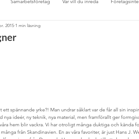
Samarbetsföretag
Var vill du inreda
Företagsinte
pr. 2015
1 min läsning
Samarbetspartner
Sarta eget
sommardukning
S
gner
mässan
stringhylla
Svenskt Tenn
Tapet
Tapet
Tips &amp; tricks för inredare
trädgård
Uncatego
m
växter inomhus
Wabi Sabi
”Det-Våras-Dagen”
t ett spännande yrke?! Man undrar såklart var de får all sin inspir
ya ideér, ny teknik, nya material, men framförallt ger formgiv
 våra hem blir vackra. Vi har otroligt många duktiga och kända f
många från Skandinavien. En av våra favoriter, är just Hans J. 