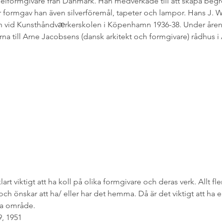
elformgivare från Danmark. Han medverkade till att skapa beg
formgav han även silverföremål, tapeter och lampor. Hans J. 
och vid Kunsthåndvӕrkerskolen i Köpenhamn 1936-38. Under åren 
a till Arne Jacobsens (dansk arkitekt och formgivare) rådhus i
art viktigt att ha koll på olika formgivare och deras verk. Allt fle
ch önskar att ha/ eller har det hemma. Då är det viktigt att ha e
a område.
, 1951