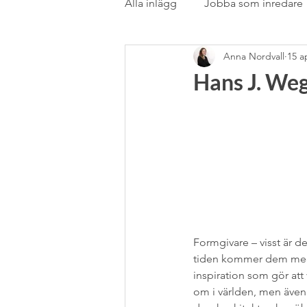
Alla inlägg
Jobba som inredare
Anna Nordvall
15 a
Rörstrand
Samarbete
Hans J. We
stilblandning
Stockholms
Textil
Textil &amp; gardin
Utlandsstudier
Vardagsru
Formgivare – visst är de
tiden kommer dem med n
inspiration som gör att
om i världen, men även 