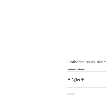
kissthedesign.ch  denma
Formgivare