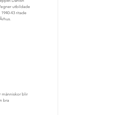
reppet Danish 
Wegner utbildade 
1940-43 ritade 
 Århus.
r människor blir 
n bra 