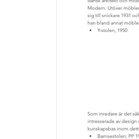
dansk arkitekt och möb
Modern. Utöver möbler 
sig till snickare 1931 
han bland annat möblern
Y-stolen, 1950
Som inredare är det såkl
intresserade av design o
kunskapsbas inom dett
Bamsestolen, PP 19