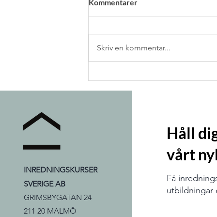
Kommentarer
Skriv en kommentar...
Håll d
vårt ny
INREDNINGSKURSER
Få inredning
SVERIGE AB
utbildningar d
GRIMSBYGATAN 24
211 20 MALMÖ