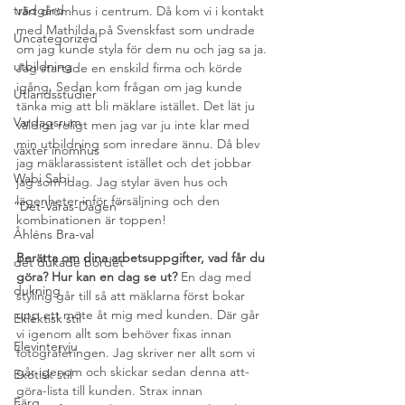
trädgård
vårt drömhus i centrum. Då kom vi i kontakt 
med Mathilda på Svenskfast som undrade 
Uncategorized
om jag kunde styla för dem nu och jag sa ja. 
utbildning
Jag startade en enskild firma och körde 
igång. Sedan kom frågan om jag kunde 
Utlandsstudier
tänka mig att bli mäklare istället. Det lät ju 
Vardagsrum
väldigt roligt men jag var ju inte klar med 
min utbildning som inredare ännu. Då blev 
växter inomhus
jag mäklarassistent istället och det jobbar 
Wabi Sabi
jag som idag. Jag stylar även hus och 
lägenheter inför försäljning och den 
”Det-Våras-Dagen”
kombinationen är toppen!
Åhléns Bra-val
Berätta om dina arbetsuppgifter, vad får du 
det dukade bordet
göra? Hur kan en dag se ut? 
En dag med 
dukning
styling går till så att mäklarna först bokar 
upp ett möte åt mig med kunden. Där går 
Eklektisk stil
vi igenom allt som behöver fixas innan 
Elevintervju
fotograferingen. Jag skriver ner allt som vi 
går igenom och skickar sedan denna att-
Exotisk stil
göra-lista till kunden. Strax innan 
Färg