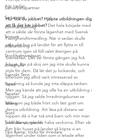
här nedan.
Samarbetspartner
Sarta eget
Hur fick du jobbet? Hjälpte utbildningen dig 
att få det här jobbet? 
Det hela började med 
sommardukning
att vi sålde vår första lägenhet med Svensk 
Sovrum
Fastighetsförmedling. När vi sedan skulle 
sälja vårt hus på landet för att flytta in till 
stilblandning
centrum igen så föll valet återigen på 
Stockholmsmässan
Svenskfast. Det var första gången jag fick 
frågan, lite på skoj om jag inte skulle kunna 
stringhylla
styla för dem. Då lät det ju lockande, och 
Svenskt Tenn
eftersom jag alltid varit intresserad av 
inredning så kunde jag inte släppa tanken. 
Tapet
Men jag kände att jag ville ha en utbildning i 
Tapeter
ryggen. Så jag valde Inredningskurser.se 
eftersom jag både hört och läst gott om 
Tävling
denna utbildning. Att läsa på distans var 
Textil
toppen då vi har två små barn och min man 
Textil &amp; gardin
jobbade utomlands halva veckorna. Efter vår 
flytt från huset på landet så köpte vi en 
Tips &amp; tricks för inredare
lägenhet under tiden som vi letade efter 