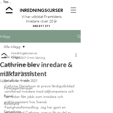
Yes
...
...
Vi har utbildat Framtidens
Inredare i över 20 år
040-511 311
Inlägg
Alla inlägg
Inredningskurser.se
Alla inlägg
12 apr. 2017
2 min läsning
Cathrine blev inredare &
Jobba som inredare
mäklarassistent
Samarbetsföretag
Var vill du inreda
Uppdaterat:
1 okt. 2021
Cathrine Danielsson är precis färdigutbildad 
Företagsintervjuer
certifierad inredare med säljkompetens och 
Pyssel
har redan fått jobb som inredare och 
mäklarassistent hos Svensk 
Rörstrand
Fastighetsförmedling. Jag har gjort en 
Samarbete
intervju med Cathrine, som ni får ta del av 