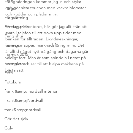
fotograferingen kommer jag in och stylar 
och gör sista touchen med vackra blomster 
Färger
och kuddar och plädar m.m.
Färgsättning
En dag på kontoret, här gör jag allt ifrån att 
Företagande
svara i telefon till att boka upp tider med 
Feng shui
banken för tillträden. Likvidavräkningar, 
Formex
visningsmappar, marknadsföring m.m. Det 
är alltid något nytt på gång och dagarna går 
Formex 2015
väldigt fort. Man är som spindeln i nätet på 
Formgivare
kontoret och ser till att hjälpa mäklarna på 
bästa sätt
Foto
Fotokurs
frank &amp; nordvall interior
Frank&amp;Nordvall
frank&amp;nordvall
Gör det själv
Golv