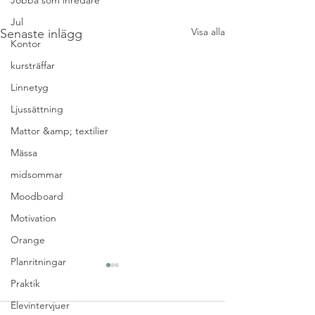
Jobba som inredare
Jul
Visa alla
Senaste inlägg
Kontor
kursträffar
Linnetyg
Ljussättning
Mattor &amp; textilier
Mässa
midsommar
Moodboard
Motivation
Orange
Planritningar
Praktik
Elevintervjuer