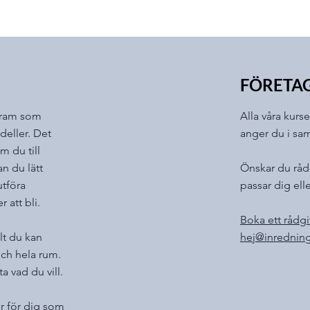
FÖRETA
gram som
Alla våra kurs
deller. Det
anger du i sa
m du till
n du lätt
Önskar du råd
tföra
passar dig ell
 att bli.
Boka ett rådg
lt du kan
hej@inredning
och hela rum.
 vad du vill.
r för dig som