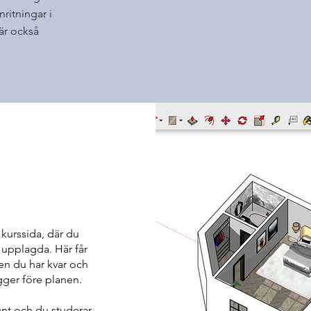
ritningar i
är också
 kurssida, där du
 upplagda. Här får
gen du har kvar och
gger före planen.
unt och du studerar