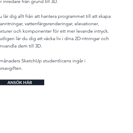
r inredare från grund till 3D.
 lär dig allt från att hantera programmet till att skapa
anritningar, vattenfärgsrenderingar, elevationer,
exturer och komponenter för ett mer levande intryck.
utligen lär du dig att väcka liv i dina 2D-ritningar och
mvandla dem till 3D.
 månaders SketchUp studentlicens ingår i
ursavgiften.
ANSÖK HÄR