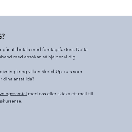
G?
er går att betala med företagsfaktura. Detta
mband med ansökan så hjälper vi dig.
givning kring vilken SketchUp-kurs som
er dina anställda?
ivningssamtal
med oss eller skicka ett mail till
skurser.se
.