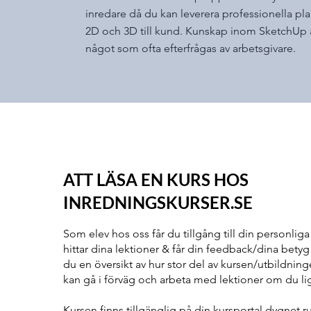
inredare då du kan leverera professionella plan
2D och 3D till kund. Kunskap inom SketchUp 
något som ofta efterfrågas av arbetsgivare.
ATT LÄSA EN KURS HOS
INREDNINGSKURSER.SE
Som elev hos oss får du tillgång till din personliga
hittar dina lektioner & får din feedback/dina betyg
du en översikt av hur stor del av kursen/utbildnin
kan gå i förväg och arbeta med lektioner om du li
Kursen finns tillgänglig på din kursportal dygnet r