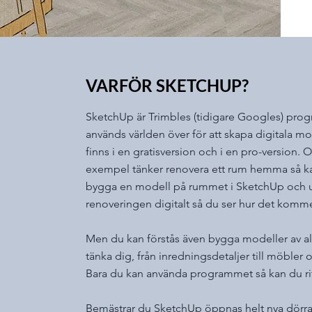
VARFÖR SKETCHUP?
SketchUp är Trimbles (tidigare Googles) pro
används världen över för att skapa digitala mo
finns i en gratisversion och i en pro-version. O
exempel tänker renovera ett rum hemma så ka
bygga en modell på rummet i SketchUp och u
renoveringen digitalt så du ser hur det kommer
Men du kan förstås även bygga modeller av al
tänka dig, från inredningsdetaljer till möbler 
Bara du kan använda programmet så kan du rita
Bemästrar du SketchUp öppnas helt nya dörra