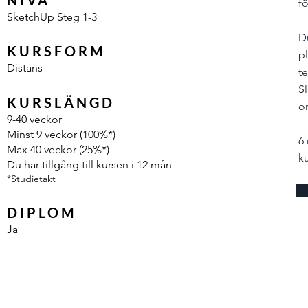
NIVÅ
fö
SketchUp Steg 1-3
Du
KURSFORM
pl
Distans
t
Sl
KURSLÄNGD
o
9-40 veckor
Minst 9 veckor (100%*)
6
Max 40 veckor (25%*)
k
Du har tillgång till kursen i 12 mån
*Studietakt
DIPLOM
Ja