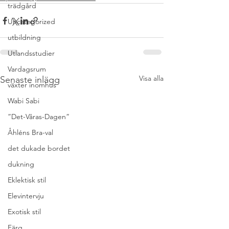
trädgård
Uncategorized
utbildning
Utlandsstudier
Vardagsrum
Visa alla
Senaste inlägg
växter inomhus
Wabi Sabi
”Det-Våras-Dagen”
Åhléns Bra-val
det dukade bordet
dukning
Eklektisk stil
Elevintervju
Exotisk stil
Färg