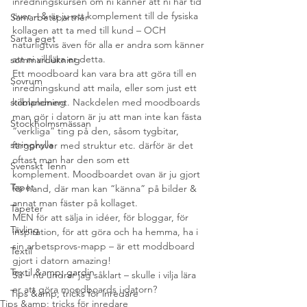
inredningskursen om ni känner att ni har tid 
över – & är ju ett komplement till de fysiska 
Samarbetspartner
kollagen att ta med till kund – OCH 
Sarta eget
naturligtvis även för alla er andra som känner 
att ni vill lära er detta.
sommardukning
Ett moodboard kan vara bra att göra till en 
Sovrum
inredningskund att maila, eller som just ett 
stilblandning
komplement. Nackdelen med moodboards 
man gör i datorn är ju att man inte kan fästa 
Stockholmsmässan
“verkliga” ting på den, såsom tygbitar, 
stringhylla
färgprover med struktur etc. därför är det 
oftast man har den som ett 
Svenskt Tenn
komplement. Moodboardet ovan är ju gjort 
Tapet
för hand, där man kan “känna” på bilder & 
annat man fäster på kollaget.
Tapeter
MEN för att sälja in idéer, för bloggar, för 
Tävling
inspiration, för att göra och ha hemma, ha i 
sin arbetsprovs-mapp – är ett moddboard 
Textil
gjort i datorn amazing!
Textil &amp; gardin
Så – nu undrar jag såklart – skulle i vilja lära 
er att göra moodboards i datorn?
Tips &amp; tricks för inredare
Tips &amp; tricks för inredare