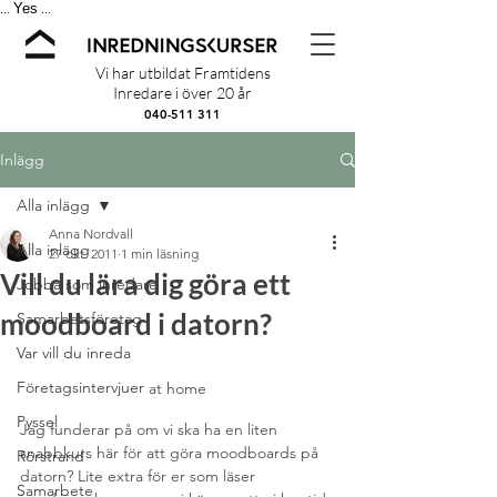
Yes
...
...
Vi har utbildat Framtidens
Inredare i över 20 år
040-511 311
Inlägg
Alla inlägg
Anna Nordvall
Alla inlägg
27 okt. 2011
1 min läsning
Vill du lära dig göra ett
Jobba som inredare
moodboard i datorn?
Samarbetsföretag
Var vill du inreda
Företagsintervjuer
at home
Pyssel
Jag funderar på om vi ska ha en liten 
snabbkurs här för att göra moodboards på 
Rörstrand
datorn? Lite extra för er som läser 
Samarbete