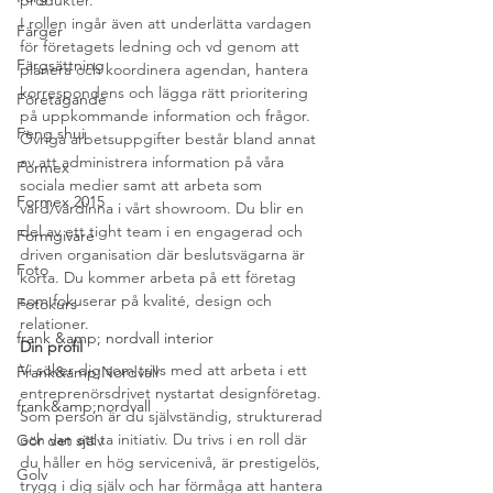
produkter.

I rollen ingår även att underlätta vardagen 
Färger
för företagets ledning och vd genom att 
Färgsättning
planera och koordinera agendan, hantera 
korrespondens och lägga rätt prioritering 
Företagande
på uppkommande information och frågor.
Feng shui
Övriga arbetsuppgifter består bland annat 
av att administrera information på våra 
Formex
sociala medier samt att arbeta som 
Formex 2015
värd/värdinna i vårt showroom. Du blir en 
del av ett tight team i en engagerad och 
Formgivare
driven organisation där beslutsvägarna är 
Foto
korta. Du kommer arbeta på ett företag 
som fokuserar på kvalité, design och 
Fotokurs
relationer.
frank &amp; nordvall interior
Din profil
Vi söker dig som trivs med att arbeta i ett 
Frank&amp;Nordvall
entreprenörsdrivet nystartat designföretag.

frank&amp;nordvall
Som person är du självständig, strukturerad 
och van att ta initiativ. Du trivs i en roll där 
Gör det själv
du håller en hög servicenivå, är prestigelös, 
Golv
trygg i dig själv och har förmåga att hantera 