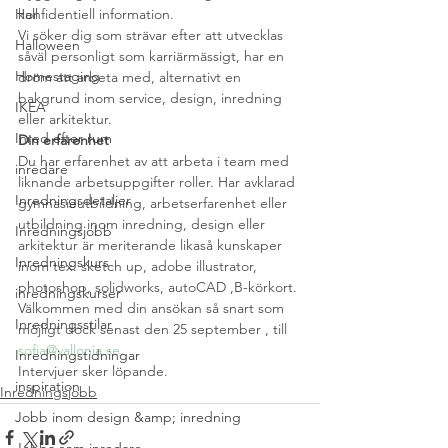
Hall
konfidentiell information.
Vi söker dig som strävar efter att utvecklas 
Halloween
såväl personligt som karriärmässigt, har en 
Homestaging
dröm att arbeta med, alternativt en 
bakgrund inom service, design, inredning 
IKEA
eller arkitektur.
Inred efter rum
Din erfarenhet
Du har erfarenhet av att arbeta i team med 
inredare
liknande arbetsuppgifter roller. Har avklarad 
Inredningsdetaljer
gymnasieutbildning, arbetserfarenhet eller 
utbildning inom inredning, design eller 
Inredningsjobb
arkitektur är meriterande likaså kunskaper 
Inredningskurs
inom tex. sketch up, adobe illustrator, 
photoshop, solidworks, autoCAD ,B-körkort.
inredningskurser
Välkommen med din ansökan så snart som 
Inredningsstilar
möjligt dock senast den 25 september , till 
sofia@vallonia.se
.
Inredningstidningar
Intervjuer sker löpande.
inspiration
Inredningsjobb
Jobb inom design &amp; inredning