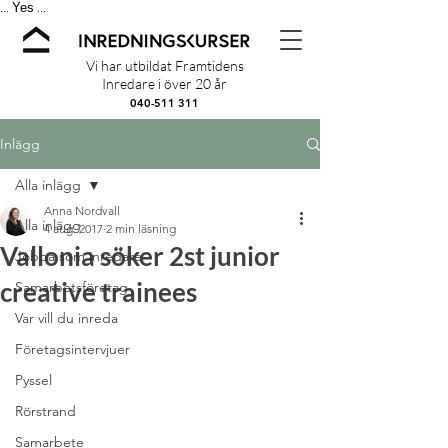
Yes
...
...
Vi har utbildat Framtidens
Inredare i över 20 år
040-511 311
Inlägg
Alla inlägg
Anna Nordvall
Alla inlägg
4 aug. 2017
2 min läsning
Vallonia söker 2st junior
Jobba som inredare
creative trainees
Samarbetsföretag
Var vill du inreda
Företagsintervjuer
Pyssel
Rörstrand
Samarbete