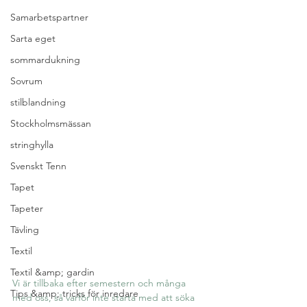
Samarbetspartner
Sarta eget
sommardukning
Sovrum
stilblandning
Stockholmsmässan
stringhylla
Svenskt Tenn
Tapet
Tapeter
Tävling
Textil
Textil &amp; gardin
Vi är tillbaka efter semestern och många 
Tips &amp; tricks för inredare
med oss, så varför inte starta med att söka 