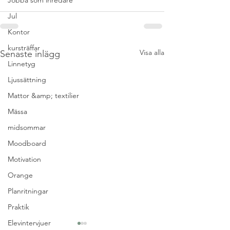
Jobba som inredare
Jul
Kontor
kursträffar
Visa alla
Senaste inlägg
Linnetyg
Ljussättning
Mattor &amp; textilier
Mässa
midsommar
Moodboard
Motivation
Orange
Planritningar
Praktik
Elevintervjuer