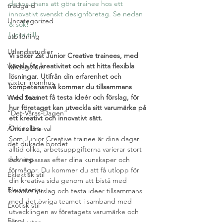
denna chans att göra trainee hos ett 
trädgård
innovativt svenskt designföretag. Se nedan 
Uncategorized
& sök!
Lycka till!
utbildning
Utlandsstudier
Vi söker 2st Junior Creative trainees, med 
känsla för krea
tivitet och att hitta flexibla 
Vardagsrum
lösningar. Utifrån din erfarenhet och 
växter inomhus
kompetensnivå kommer du tillsammans 
med teamet få testa ideér och förslag, för 
Wabi Sabi
hur företaget kan utveckla sitt varumärke på 
”Det-Våras-Dagen”
ett kreativt och innovativt sätt.
Åhléns Bra-val
Om rollen
Som Junior Creative trainee är dina dagar 
det dukade bordet
alltid olika, arbetsuppgifterna varierar stort 
dukning
och anpassas efter dina kunskaper och 
förmågor. Du kommer du att få utlopp för 
Eklektisk stil
din kreativa sida genom att bistå med 
Elevintervju
kreativa förslag och testa ideer tillsammans 
med det övriga teamet i samband med 
Exotisk stil
utvecklingen av företagets varumärke och 
Färg