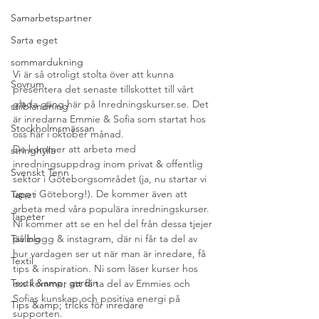
Samarbetspartner
Sarta eget
sommardukning
Vi är så otroligt stolta över att kunna 
Sovrum
presentera det senaste tillskottet till vårt 
glada gäng här på Inredningskurser.se. Det 
stilblandning
är inredarna Emmie & Sofia som startat hos 
Stockholmsmässan
oss här i oktober månad.
De kommer att arbeta med 
stringhylla
inredningsuppdrag inom privat & offentlig 
Svenskt Tenn
sektor i Göteborgsområdet (ja, nu startar vi 
upp i Göteborg!). De kommer även att 
Tapet
arbeta med våra populära inredningskurser.
Tapeter
Ni kommer att se en hel del från dessa tjejer 
på blogg & instagram, där ni får ta del av 
Tävling
hur vardagen ser ut när man är inredare, få 
Textil
tips & inspiration. Ni som läser kurser hos 
Textil &amp; gardin
oss kommer att få ta del av Emmies och 
Sofias kunskap och positiva energi på 
Tips &amp; tricks för inredare
supporten.