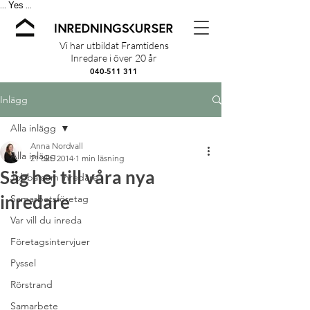
Yes
...
...
Vi har utbildat Framtidens
Inredare i över 20 år
040-511 311
Inlägg
Alla inlägg
Anna Nordvall
Alla inlägg
21 okt. 2014
1 min läsning
Säg hej till våra nya
Jobba som inredare
inredare
Samarbetsföretag
Var vill du inreda
Företagsintervjuer
Pyssel
Rörstrand
Samarbete