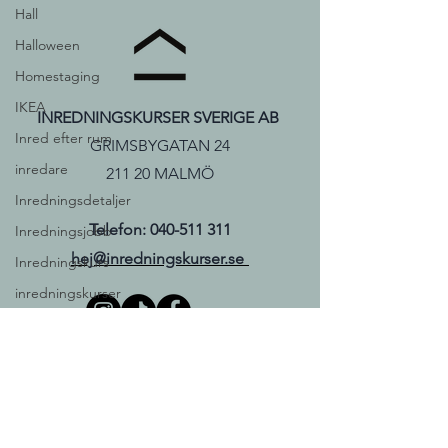
Hall
Halloween
Homestaging
IKEA
INREDNINGSKURSER SVERIGE AB
Inred efter rum
GRIMSBYGATAN 24
inredare
211 20 MALMÖ
Inredningsdetaljer
Telefon:
040-511 311
Inredningsjobb
hej@inredningskurser.se
Inredningskurs
inredningskurser
Inredningsstilar
Inredningstidningar
© 2026 INREDNINGSKURSER
SVERIGE AB
inspiration
Jobb inom design &amp; inredning