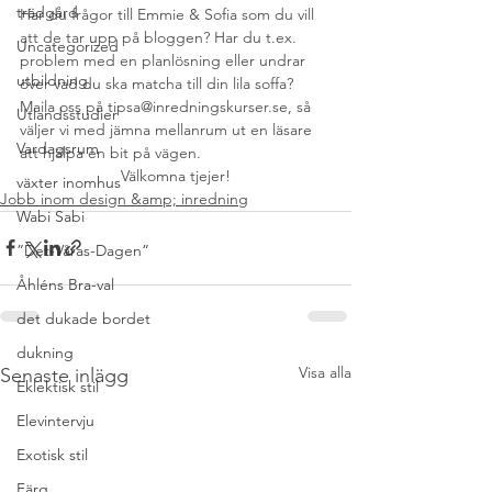
trädgård
Har du frågor till Emmie & Sofia som du vill 
att de tar upp på bloggen? Har du t.ex. 
Uncategorized
problem med en planlösning eller undrar 
utbildning
över vad du ska matcha till din lila soffa? 
Maila oss på tipsa@inredningskurser.se, så 
Utlandsstudier
väljer vi med jämna mellanrum ut en läsare 
Vardagsrum
att hjälpa en bit på vägen.
Välkomna tjejer!
växter inomhus
Jobb inom design &amp; inredning
Wabi Sabi
”Det-Våras-Dagen”
Åhléns Bra-val
det dukade bordet
dukning
Visa alla
Senaste inlägg
Eklektisk stil
Elevintervju
Exotisk stil
Färg