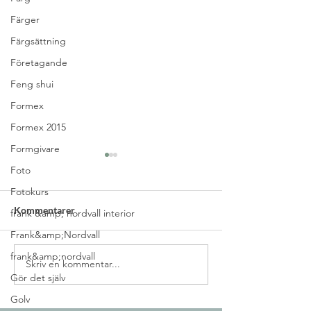
Färger
Färgsättning
Företagande
Feng shui
Formex
Formex 2015
Formgivare
Foto
Fotokurs
Kommentarer
frank &amp; nordvall interior
Frank&amp;Nordvall
frank&amp;nordvall
Skriv en kommentar...
Jobb som inredare &
Linnéa startade 
Gör det själv
stylist
kursen
Golv