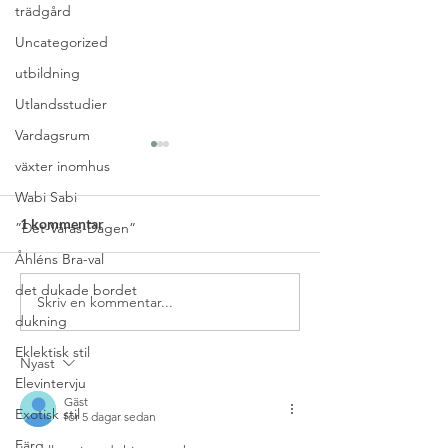
trädgård
Uncategorized
utbildning
Utlandsstudier
Vardagsrum
växter inomhus
Wabi Sabi
1 kommentar
”Det-Våras-Dagen”
Åhléns Bra-val
det dukade bordet
Skriv en kommentar...
Välj rätt belysning till
Elevintervju – S
dukning
matsalen
jobbar med Home
Eklektisk stil
Nyast
Elevintervju
Gäst
Exotisk stil
för 5 dagar sedan
Färg