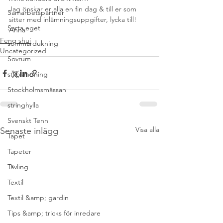
Jag önskar er alla en fin dag & till er som 
Samarbetspartner
sitter med inlämningsuppgifter, lycka till!
Sarta eget
Anna
Feng shui
sommardukning
Uncategorized
Sovrum
stilblandning
Stockholmsmässan
stringhylla
Svenskt Tenn
Visa alla
Senaste inlägg
Tapet
Tapeter
Tävling
Textil
Textil &amp; gardin
Tips &amp; tricks för inredare