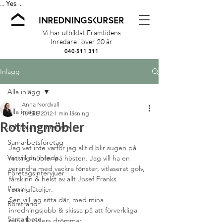
Yes
...
...
Vi har utbildat Framtidens
Inredare i över 20 år
040-511 311
Inlägg
Alla inlägg
Anna Nordvall
Alla inlägg
18 okt. 2012
1 min läsning
Rottingmöbler
Jobba som inredare
Samarbetsföretag
Jag vet inte varför jag alltid blir sugen på 
Var vill du inreda
rottingmöbler på hösten. Jag vill ha en 
verandra med vackra fönster, vitlaserat golv, 
Företagsintervjuer
fårskinn & helst av allt Josef Franks 
Pyssel
rottingfåtöljer.
Sen vill jag sitta där, med mina 
Rörstrand
inredningsjobb & skissa på att förverkliga 
Samarbete
mina kunders drömmar…