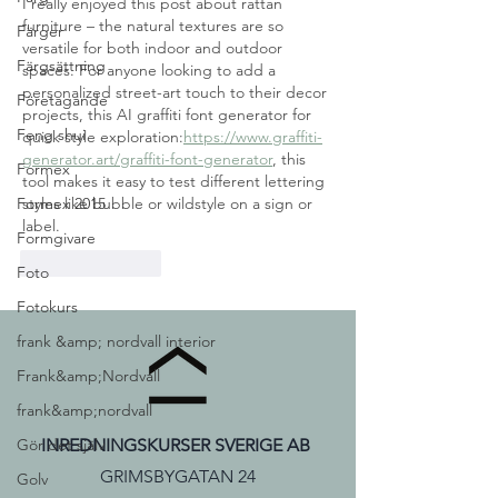
I really enjoyed this post about rattan 
furniture – the natural textures are so 
Färger
versatile for both indoor and outdoor 
Färgsättning
spaces. For anyone looking to add a 
personalized street-art touch to their decor 
Företagande
projects, this AI graffiti font generator for 
Feng shui
quick style exploration:
https://www.graffiti-
generator.art/graffiti-font-generator
, this 
Formex
tool makes it easy to test different lettering 
Formex 2015
styles like bubble or wildstyle on a sign or 
label.
Formgivare
Gilla
Svara
Foto
Fotokurs
frank &amp; nordvall interior
Frank&amp;Nordvall
frank&amp;nordvall
Gör det själv
INREDNINGSKURSER SVERIGE AB
GRIMSBYGATAN 24
Golv