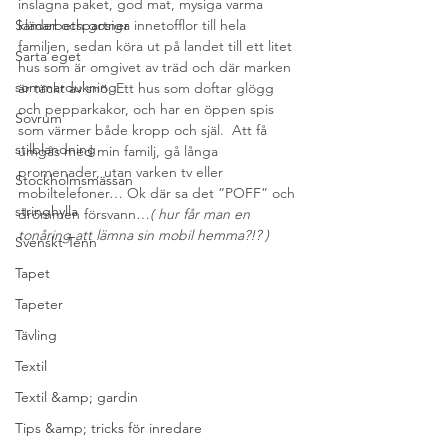
inslagna paket, god mat, mysiga varma 
Samarbetspartner
kläder och gosiga innetofflor till hela 
familjen, sedan köra ut på landet till ett litet 
Sarta eget
hus som är omgivet av träd och där marken 
sommardukning
är täckt av snö. Ett hus som doftar glögg 
och pepparkakor, och har en öppen spis 
Sovrum
som värmer både kropp och själ.  Att få 
stilblandning
umgås med min familj, gå långa 
promenader, utan varken tv eller 
Stockholmsmässan
mobiltelefoner… Ok där sa det ”POFF” och 
stringhylla
drömmen försvann…
( hur får man en 
tonåring att lämna sin mobil hemma?!? ) 
Svenskt Tenn
Tapet
Tapeter
Tävling
Textil
Textil &amp; gardin
Tips &amp; tricks för inredare