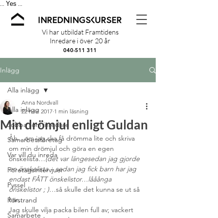
Yes
...
...
Vi har utbildat Framtidens
Inredare i över 20 år
040-511 311
Inlägg
Alla inlägg
Anna Nordvall
Alla inlägg
22 nov. 2017
1 min läsning
Min drömjul enligt Guldan
Jobba som inredare
Åh…om jag ska få drömma lite och skriva 
Samarbetsföretag
om min drömjul och göra en egen 
Var vill du inreda
önskelista…
(det var längesedan jag gjorde 
en önskelista – sedan jag fick barn har jag 
Företagsintervjuer
endast FÅTT önskelistor…lååånga 
Pyssel
önskelistor ; )
…så skulle det kunna se ut så 
här…
Rörstrand
Jag skulle vilja packa bilen full av; vackert 
Samarbete