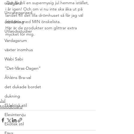
 Det får bli en supermysig jul hemma istället, 
trädgård
i år igen! Och om vi nu inte ska åka ut på 
Uncategorized
landet till det lilla drömhuset så får jag väl 
fortsätta med MIN önskelista.
utbildning
Här är de produkter som glittrar extra 
Utlandsstudier
mycket för mig.
Vardagsrum
växter inomhus
Wabi Sabi
”Det-Våras-Dagen”
Åhléns Bra-val
det dukade bordet
dukning
Jul
Eklektisk stil
Moodboard
Elevintervju
Exotisk stil
Färg