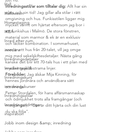
just nu.
Hall
Inredningsstil/ar som tilltalar dig: 
Allt har sin 
plats och sin tid! Jag gillar alla stilar i rätt 
Halloween
omgivning och hus. Funkisstilen ligger mig 
Homestaging
mycket varmt om hjärtat eftersom jag bor i 
ett funkishus i Malmö. De stora fönstren, 
IKEA
material som marmor & ek är en exklusiv 
Inred efter rum
och läcker kombination. I sommarhuset, 
som är ett hus från 20-talet, vill jag omge 
inredare
mig med sekelskiftesdetaljer. Nästa gång 
Inredningsdetaljer
kanske det blir ett 70-tals hus i ett plan med 
Inredningsjobb
mycket teak & strama linjer.
Förebilder: 
Jag älskar Mija Kinning, för 
Inredningskurs
hennes jordnära och användbara sätt 
inredningskurser
att inreda.
Petter Stordalen, för hans affärsmannaskap 
Inredningsstilar
och ödmjukhet trots alla framgångar (och 
Inredningstidningar
motgångar).  “Det är ditt hjärta och din lust 
du ska följa”.
inspiration
Jobb inom design &amp; inredning