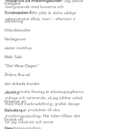
Ansvar/roll på inredningskurser: 
Jag jobbar 
trädgård
övergripande med kurserna och 
Uncategorized
kursportalen. Mitt jobb är delvis väldigt 
administrativt alltså, men! – eftersom vi
utbildning
Utlandsstudier
Vardagsrum
växter inomhus
Wabi Sabi
”Det-Våras-Dagen”
Åhléns Bra-val
det dukade bordet
 är ett mindre företag är arbetsuppgifterna 
dukning
många och varierande, så jag jobbar också 
Eklektisk stil
med med marknadsföring, grafisk design 
och att ta in produkter till våra 
Elevintervju
inredningsuppdrag. När tiden tillåter det 
Exotisk stil
tar jag också ett och annat 
inredningsuppdrag.
Färg