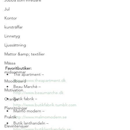
Jobba som inredare
Jul
Kontor
kursträffar
Linnetyg
Ljussättning
Mattor &amp; textilier
Mässa
Favoritbutiker:
midsommar
The apartment – 
http://www.theapartment.dk
Moodboard
Beau Marché – 
Motivation
http://www.beaumarche.dk
Butik fabrik – 
Orange
http://www.butikfabrik.tumblr.com
Planritningar
Malmö modern – 
Praktik
http://www.malmomodern.se
Butik lanthandeln – 
Elevintervjuer
http://www.butiklanthandeln.se