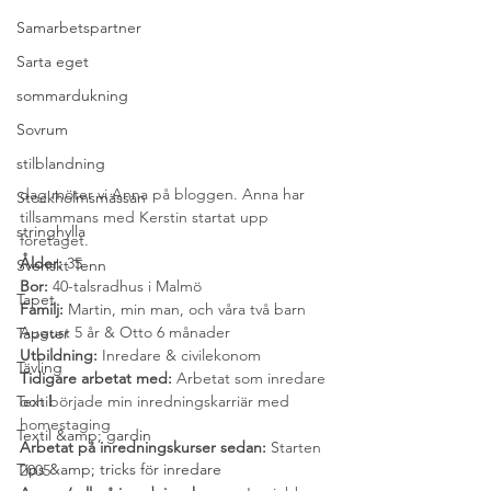
Samarbetspartner
Sarta eget
sommardukning
Sovrum
stilblandning
dag möter vi Anna på bloggen. Anna har 
Stockholmsmässan
tillsammans med Kerstin startat upp 
stringhylla
företaget.
Ålder:
 35
Svenskt Tenn
Bor: 
40-talsradhus i Malmö
Tapet
Familj: 
Martin, min man, och våra två barn 
August 5 år & Otto 6 månader
Tapeter
Utbildning: 
Inredare & civilekonom
Tävling
Tidigare arbetat med: 
Arbetat som inredare 
Textil
och började min inredningskarriär med 
homestaging
Textil &amp; gardin
Arbetat på inredningskurser sedan:
 Starten 
Tips &amp; tricks för inredare
2005