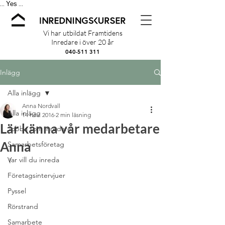
Yes
...
...
Vi har utbildat Framtidens
Inredare i över 20 år
040-511 311
Inlägg
Alla inlägg
Anna Nordvall
Alla inlägg
14 nov. 2016
2 min läsning
Lär känna vår medarbetare
Jobba som inredare
Anna
Samarbetsföretag
Var vill du inreda
I
Företagsintervjuer
Pyssel
Rörstrand
Samarbete