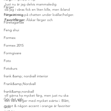
Just nu är jag delvis mammaledig

Färger
då jag i våras fick en liten kille, men ibland 
Färgsättning
hittar ni mig på chatten under kvällar/helger.
Favoritfärger: 
Älskar färger och 
Företagande
Feng shui
Formex
Formex 2015
Formgivare
Foto
Fotokurs
frank &amp; nordvall interior
Frank&amp;Nordvall
frank&amp;nordvall
vill gärna ha mycket färg, men just nu ska 
Gör det själv
det vara färger med mycket svärta i. Blått, 
grönt & någon accent i orange är favoriter 
Golv