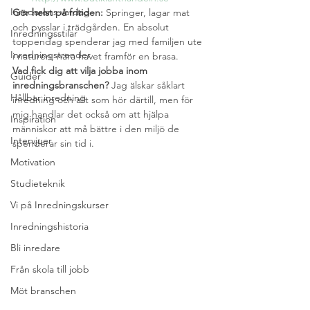
Inredarens vardag
Gör helst på fritiden: 
Springer, lagar mat 
och pysslar i trädgården. En absolut 
Inredningsstilar
toppendag spenderar jag med familjen ute 
Inredningstrender
i naturen, nära havet framför en brasa.
Vad fick dig att vilja jobba inom 
Guider
inredningsbranschen? 
Jag älskar såklart 
Hållbar inredning
inredning och allt som hör därtill, men för 
mig handlar det också om att hjälpa 
Inspiration
människor att må bättre i den miljö de 
Intervjuer
spenderar sin tid i.
Motivation
Studieteknik
Vi på Inredningskurser
Inredningshistoria
Bli inredare
Från skola till jobb
Möt branschen