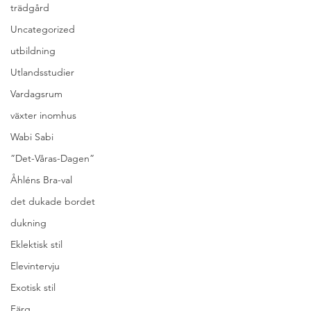
trädgård
Uncategorized
utbildning
Utlandsstudier
Vardagsrum
växter inomhus
Wabi Sabi
”Det-Våras-Dagen”
Åhléns Bra-val
det dukade bordet
dukning
Eklektisk stil
Elevintervju
Exotisk stil
Färg