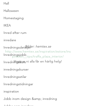
Hall
Halloween
Homestaging
IKEA
Inred efter rum
inredare
Bilder: hemtex.se
Inredningsdetaljer
http://www.hemtex.se/inspiration/estore/ins
Inredningsjobb
piration__tips/traffa_plaza_interior/
Hoppas ni alla får en härlig helg!
Inredningskurs
inredningskurser
Inredningsstilar
Inredningstidningar
inspiration
Jobb inom design &amp; inredning