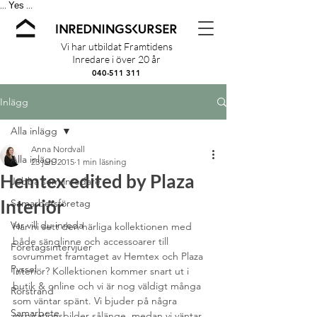
Yes
...
...
Vi har utbildat Framtidens
Inredare i över 20 år
040-511 311
Inlägg
Alla inlägg
Anna Nordvall
Alla inlägg
23 jan. 2015
1 min läsning
Hemtex edited by Plaza
Jobba som inredare
Interiör
Samarbetsföretag
Var vill du inreda
Har ni sett den härliga kollektionen med 
både sänglinne och accessoarer till 
Företagsintervjuer
sovrummet framtaget av Hemtex och Plaza 
Pyssel
Interiör? Kollektionen kommer snart ut i 
butik & online och vi är nog väldigt många 
Rörstrand
som väntar spänt. Vi bjuder på några 
Samarbete
inspirationsbilder sålänge, medan vi väntar 