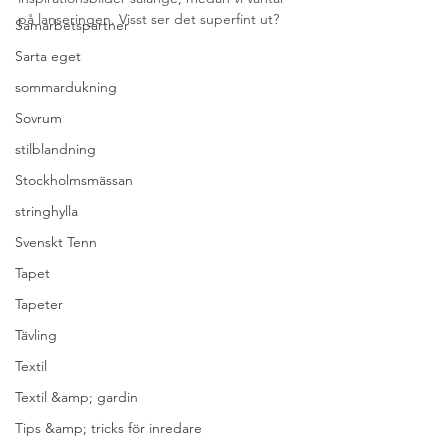
på lanseringen. Visst ser det superfint ut?
Samarbetspartner
Sarta eget
sommardukning
Sovrum
stilblandning
Stockholmsmässan
stringhylla
Svenskt Tenn
Tapet
Tapeter
Tävling
Textil
Textil &amp; gardin
Tips &amp; tricks för inredare