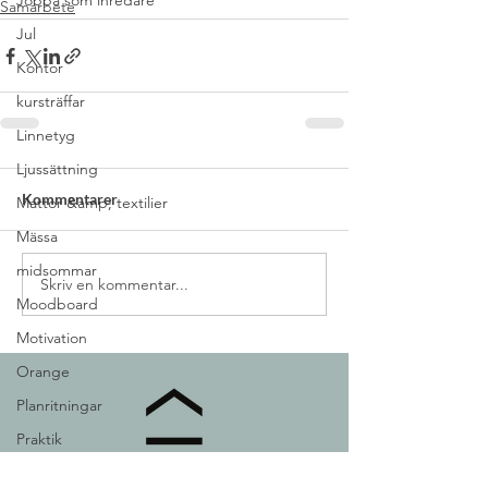
Jobba som inredare
Samarbete
Jul
Kontor
kursträffar
Linnetyg
Ljussättning
Kommentarer
Mattor &amp; textilier
Mässa
midsommar
Skriv en kommentar...
Moodboard
Motivation
Orange
Planritningar
Praktik
Elevintervjuer
INREDNINGSKURSER SVERIGE AB