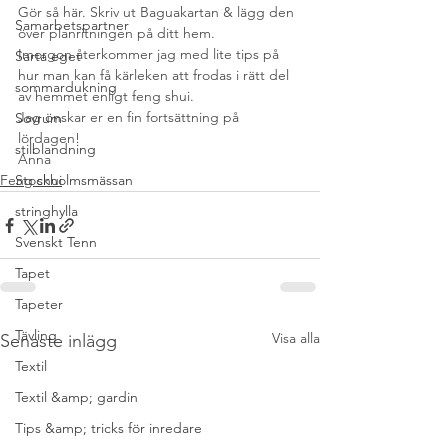
Gör så här. Skriv ut Baguakartan & lägg den 
Samarbetspartner
över planritningen på ditt hem.
Imorgon återkommer jag med lite tips på 
Sarta eget
hur man kan få kärleken att frodas i rätt del 
sommardukning
av hemmet enligt feng shui.
Jag önskar er en fin fortsättning på 
Sovrum
lördagen!
stilblandning
Anna
Feng shui
Stockholmsmässan
stringhylla
Svenskt Tenn
Tapet
Tapeter
Tävling
Visa alla
Senaste inlägg
Textil
Textil &amp; gardin
Tips &amp; tricks för inredare