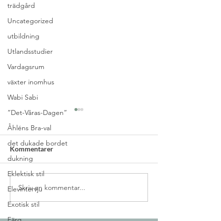
trädgård
Uncategorized
utbildning
Utlandsstudier
Vardagsrum
växter inomhus
Wabi Sabi
”Det-Våras-Dagen”
Åhléns Bra-val
det dukade bordet
Kommentarer
dukning
Bagua-kartan
Eklektisk stil
Skriv en kommentar...
Veckans feng shu
Elevintervju
målad trätrappa
Exotisk stil
Färg