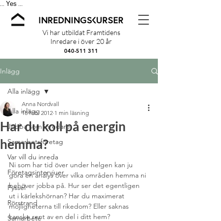
Yes
...
...
Vi har utbildat Framtidens
Inredare i över 20 år
040-511 311
Inlägg
Alla inlägg
Anna Nordvall
Alla inlägg
18 feb. 2012
1 min läsning
Har du koll på energin
Jobba som inredare
hemma?
Samarbetsföretag
Var vill du inreda
Ni som har tid över under helgen kan ju 
Företagsintervjuer
göra en analys över vilka områden hemma ni 
behöver jobba på. Hur ser det egentligen 
Pyssel
ut i kärlekshörnan? Har du maximerat 
Rörstrand
möjligheterna till rikedom? Eller saknas 
kanske rent av en del i ditt hem?
Samarbete