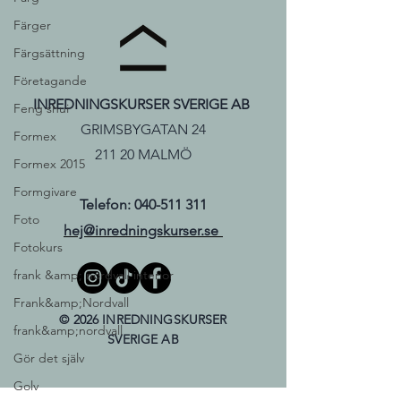
Färger
Färgsättning
Företagande
INREDNINGSKURSER SVERIGE AB
Feng shui
GRIMSBYGATAN 24
Formex
211 20 MALMÖ
Formex 2015
Formgivare
Telefon:
040-511 311
Foto
hej@inredningskurser.se
Fotokurs
frank &amp; nordvall interior
Frank&amp;Nordvall
© 2026 INREDNINGSKURSER
frank&amp;nordvall
SVERIGE AB
Gör det själv
Golv