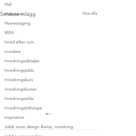
Hall
Visa alla
Senaste inlägg
Halloween
Homestaging
IKEA
Inred efter rum
inredare
Inredningsdetaljer
Inredningsjobb
Inredningskurs
inredningskurser
Inredningsstilar
Inredningstidningar
inspiration
Jobb inom design &amp; inredning