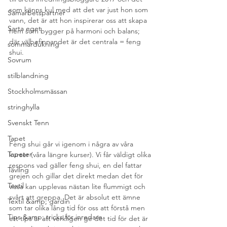
som känns kul med att det var just hon som 
Samarbetspartner
vann, det är att hon inspirerar oss att skapa 
Sarta eget
hem som bygger på harmoni och balans; 
där välbefinnandet är det centrala = feng 
sommardukning
shui.
Sovrum
stilblandning
Stockholmsmässan
stringhylla
Svenskt Tenn
Tapet
Feng shui går vi igenom i några av våra 
Tapeter
kurser (våra längre kurser). Vi får väldigt olika 
respons vad gäller feng shui, en del fattar 
Tävling
grejen och gillar det direkt medan det för 
Textil
vissa kan upplevas nästan lite flummigt och 
svårt att greppa. Det är absolut ett ämne 
Textil &amp; gardin
som tar olika lång tid för oss att förstå men 
Tips &amp; tricks för inredare
ett tips är att verkligen ge det tid för det är 