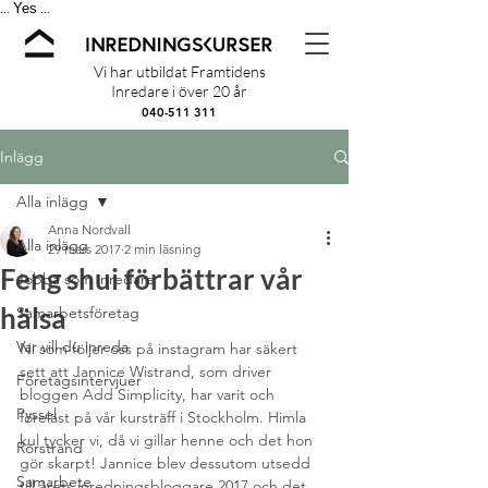
Yes
...
...
Vi har utbildat Framtidens
Inredare i över 20 år
040-511 311
Inlägg
Alla inlägg
Anna Nordvall
Alla inlägg
29 mars 2017
2 min läsning
Feng shui förbättrar vår
Jobba som inredare
hälsa
Samarbetsföretag
Var vill du inreda
Ni som följer oss på instagram har säkert 
sett att Jannice Wistrand, som driver 
Företagsintervjuer
bloggen Add Simplicity, har varit och 
Pyssel
föreläst på vår kursträff i Stockholm. Himla 
kul tycker vi, då vi gillar henne och det hon 
Rörstrand
gör skarpt! Jannice blev dessutom utsedd 
Samarbete
till årets inredningsbloggare 2017 och det 