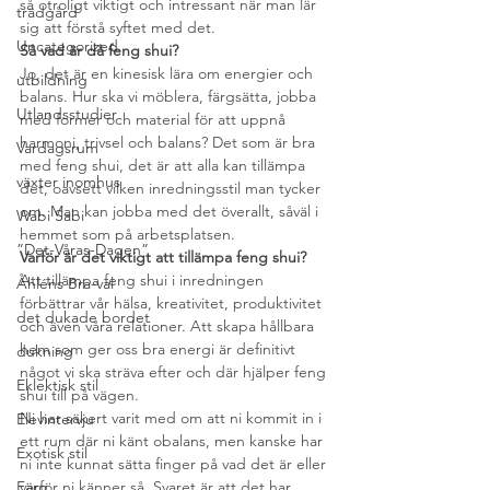
så otroligt viktigt och intressant när man lär 
trädgård
sig att förstå syftet med det.
Uncategorized
Så vad är då feng shui?
Jo, det är en kinesisk lära om energier och 
utbildning
balans. Hur ska vi möblera, färgsätta, jobba 
Utlandsstudier
med former och material för att uppnå 
harmoni, trivsel och balans? Det som är bra 
Vardagsrum
med feng shui, det är att alla kan tillämpa 
växter inomhus
det, oavsett vilken inredningsstil man tycker 
om. Man kan jobba med det överallt, såväl i 
Wabi Sabi
hemmet som på arbetsplatsen.
”Det-Våras-Dagen”
Varför är det viktigt att tillämpa feng shui?
Att tillämpa feng shui i inredningen 
Åhléns Bra-val
förbättrar vår hälsa, kreativitet, produktivitet 
det dukade bordet
och även våra relationer. Att skapa hållbara 
hem som ger oss bra energi är definitivt 
dukning
något vi ska sträva efter och där hjälper feng 
Eklektisk stil
shui till på vägen.
Ni har säkert varit med om att ni kommit in i 
Elevintervju
ett rum där ni känt obalans, men kanske har 
Exotisk stil
ni inte kunnat sätta finger på vad det är eller 
varför ni känner så. Svaret är att det har 
Färg