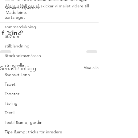
Maila isåfall oss så skickar vi mailet vidare till 
Samarbetspartner
Madeleine.
Sarta eget
sommardukning
Sovrum
stilblandning
Stockholmsmässan
stringhylla
Visa alla
Senaste inlägg
Svenskt Tenn
Tapet
Tapeter
Tävling
Textil
Textil &amp; gardin
Tips &amp; tricks för inredare