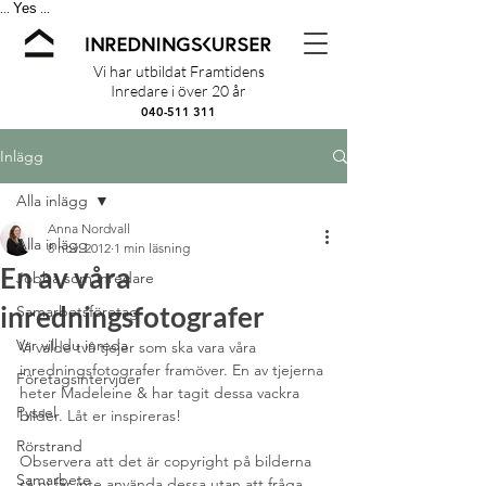
Yes
...
...
Vi har utbildat Framtidens
Inredare i över 20 år
040-511 311
Inlägg
Alla inlägg
Anna Nordvall
Alla inlägg
8 nov. 2012
1 min läsning
En av våra
Jobba som inredare
inredningsfotografer
Samarbetsföretag
Var vill du inreda
Vi valde två tjejer som ska vara våra 
inredningsfotografer framöver. En av tjejerna 
Företagsintervjuer
heter Madeleine & har tagit dessa vackra 
Pyssel
bilder. Låt er inspireras!
Rörstrand
Observera att det är copyright på bilderna 
Samarbete
så ni får inte använda dessa utan att fråga. 