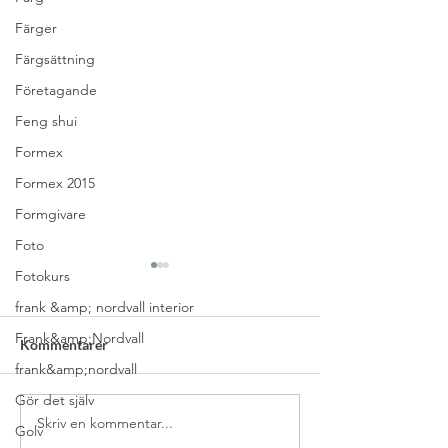
Färger
Färgsättning
Företagande
Feng shui
Formex
Formex 2015
Formgivare
Foto
Fotokurs
frank &amp; nordvall interior
Frank&amp;Nordvall
Kommentarer
frank&amp;nordvall
Gör det själv
Skriv en kommentar...
Välj rätt belysning till
Elevintervju – S
Golv
matsalen
jobbar med Home