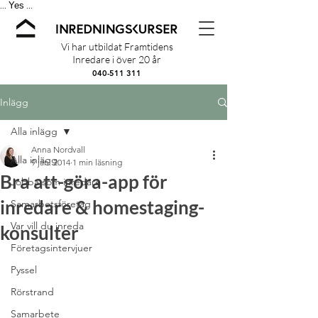
Yes
...
...
Vi har utbildat Framtidens
Inredare i över 20 år
040-511 311
Inlägg
Alla inlägg
Anna Nordvall
Alla inlägg
9 jan. 2014
1 min läsning
Bra att-göra-app för
Jobba som inredare
inredare & homestaging-
Samarbetsföretag
Var vill du inreda
konsulter
Företagsintervjuer
Pyssel
Rörstrand
Samarbete