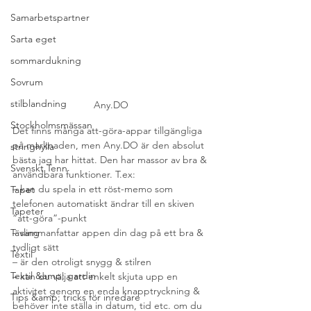
Samarbetspartner
Sarta eget
sommardukning
Sovrum
stilblandning
Any.DO
Stockholmsmässan
Det finns många att-göra-appar tillgängliga 
på marknaden, men Any.DO är den absolut 
stringhylla
bästa jag har hittat. Den har massor av bra & 
Svenskt Tenn
användbara funktioner. T.ex:
– kan du spela in ett röst-memo som 
Tapet
telefonen automatiskt ändrar till en skiven 
Tapeter
“att-göra”-punkt
Tävling
– sammanfattar appen din dag på ett bra & 
tydligt sätt
Textil
– är den otroligt snygg & stilren
Textil &amp; gardin
– kan du välja att enkelt skjuta upp en 
aktivitet genom en enda knapptryckning & 
Tips &amp; tricks för inredare
behöver inte ställa in datum, tid etc. om du 