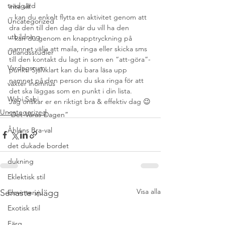
trädgård
inte vill
– kan du enkelt flytta en aktivitet genom att 
Uncategorized
dra den till den dag där du vill ha den
utbildning
– kan du genom en knapptryckning på 
namnet välja att maila, ringa eller skicka sms 
Utlandsstudier
till den kontakt du lagt in som en “att-göra”-
Vardagsrum
punkt. Självklart kan du bara läsa upp 
namnet på den person du ska ringa för att 
växter inomhus
det ska läggas som en punkt i din lista.
Wabi Sabi
Jag önskar er en riktigt bra & effektiv dag 😉
Uncategorized
”Det-Våras-Dagen”
Åhléns Bra-val
det dukade bordet
dukning
Eklektisk stil
Visa alla
Senaste inlägg
Elevintervju
Exotisk stil
Färg