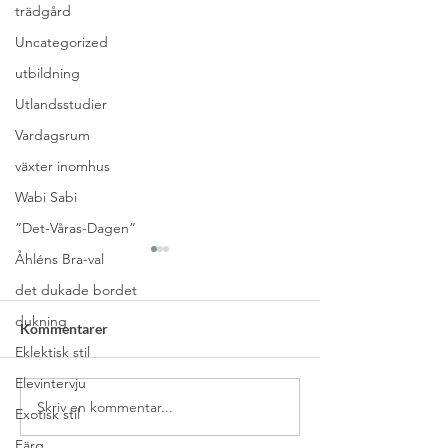
trädgård
Uncategorized
utbildning
Utlandsstudier
Vardagsrum
växter inomhus
Wabi Sabi
”Det-Våras-Dagen”
Åhléns Bra-val
det dukade bordet
dukning
Kommentarer
Eklektisk stil
Elevintervju
Skriv en kommentar...
Välj rätt belysning till
Elevintervju – S
Exotisk stil
matsalen
jobbar med Home
Färg