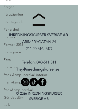
Färger
Färgsättning
Företagande
Feng shui
INREDNINGSKURSER SVERIGE AB
Formex
GRIMSBYGATAN 24
Formex 2015
211 20 MALMÖ
Formgivare
Foto
Telefon:
040-511 311
Fotokurs
hej@inredningskurser.se
frank &amp; nordvall interior
Frank&amp;Nordvall
frank&amp;nordvall
© 2026 INREDNINGSKURSER
Gör det själv
SVERIGE AB
Golv