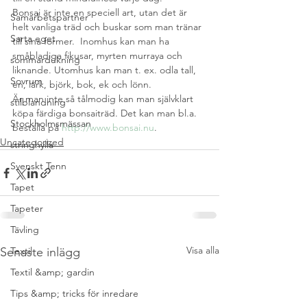
Bonsai är inte en speciell art, utan det är 
Samarbetspartner
helt vanliga träd och buskar som man tränar 
Sarta eget
till sina former.  Inomhus kan man ha 
småbladiga fikusar, myrten murraya och 
sommardukning
liknande. Utomhus kan man t. ex. odla tall, 
Sovrum
en, lärk, björk, bok, ek och lönn.
Är man inte så tålmodig kan man självklart 
stilblandning
köpa färdiga bonsaiträd. Det kan man bl.a. 
Stockholmsmässan
beställa på 
http://www.bonsai.nu
.
Uncategorized
stringhylla
Svenskt Tenn
Tapet
Tapeter
Tävling
Visa alla
Senaste inlägg
Textil
Textil &amp; gardin
Tips &amp; tricks för inredare