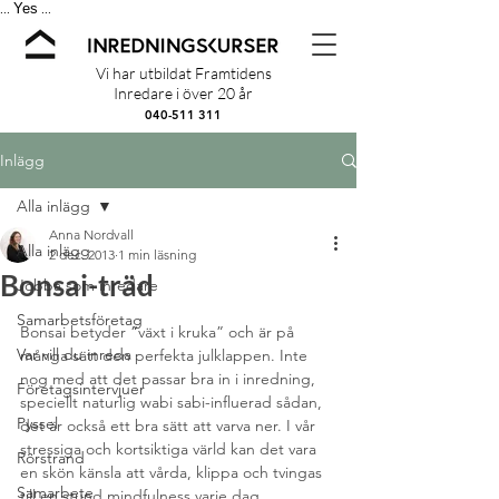
Yes
...
...
Vi har utbildat Framtidens
Inredare i över 20 år
040-511 311
Inlägg
Alla inlägg
Anna Nordvall
Alla inlägg
2 dec. 2013
1 min läsning
Bonsai-träd
Jobba som inredare
Samarbetsföretag
Bonsai betyder “växt i kruka” och är på 
Var vill du inreda
många sätt den perfekta julklappen. Inte 
nog med att det passar bra in i inredning, 
Företagsintervjuer
speciellt naturlig wabi sabi-influerad sådan, 
Pyssel
det är också ett bra sätt att varva ner. I vår 
stressiga och kortsiktiga värld kan det vara 
Rörstrand
en skön känsla att vårda, klippa och tvingas 
Samarbete
till en stund mindfulness varje dag.