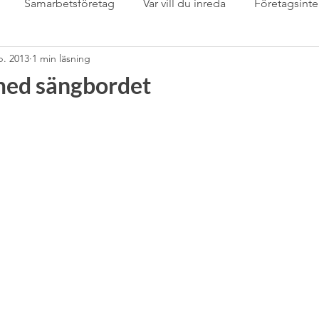
Samarbetsföretag
Var vill du inreda
Företagsinte
p. 2013
1 min läsning
Samarbetspartner
Sarta eget
sommardukning
S
 med sängbordet
mässan
stringhylla
Svenskt Tenn
Tapet
Tapet
Tips &amp; tricks för inredare
trädgård
Uncatego
m
växter inomhus
Wabi Sabi
”Det-Våras-Dagen”