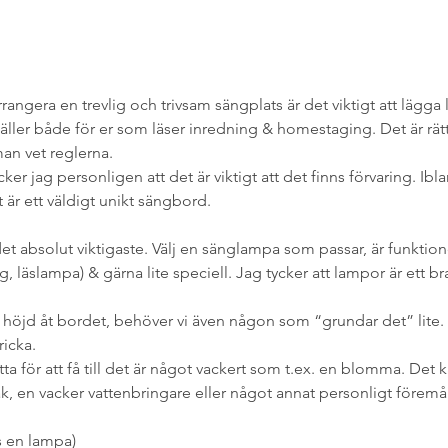
rrangera en trevlig och trivsam sängplats är det viktigt att lägga l
ler både för er som läser inredning & homestaging. Det är rätt lät
an vet reglerna.
ker jag personligen att det är viktigt att det finns förvaring. I
är ett väldigt unikt sängbord.
et absolut viktigaste. Välj en sänglampa som passar, är funktionel
, läslampa) & gärna lite speciell. Jag tycker att lampor är ett bra s
höjd åt bordet, behöver vi även någon som “grundar det” lite. D
ricka.
ätta för att få till det är något vackert som t.ex. en blomma. Det k
k, en vacker vattenbringare eller något annat personligt föremå
s en lampa)