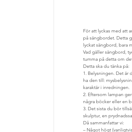
För att lyckas med att a
på sängbordet. Detta gäl
lyckat sängbord, bara m
Vad gäller sängbord, tyc
tumma på detta om det 
Detta ska du tänka på:
1. Belysningen. Det är d
ha den till: mysbelysning
karaktär i inredningen.
2. Eftersom lampan ger 
några böcker eller en b
3. Det sista du bör tills
skulptur, en prydnadssa
Då sammanfattar vi:
– Något högt (vanligtvi