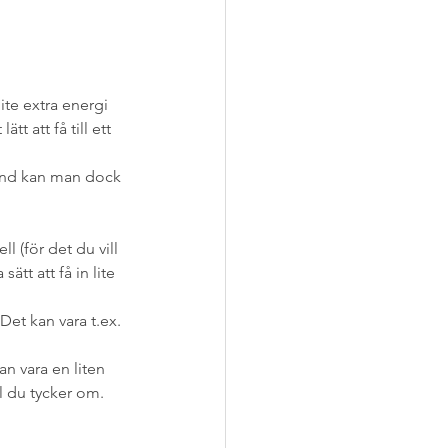
ite extra energi 
t att få till ett 
bland kan man dock 
l (för det du vill 
ätt att få in lite 
et kan vara t.ex. 
an vara en liten 
l du tycker om.