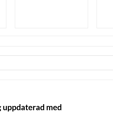
Välj rätt belysning till
Elev
matsalen
med 
ig uppdaterad med