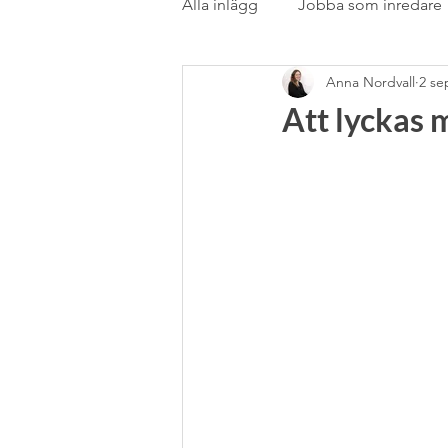
Alla inlägg
Jobba som inredare
Anna Nordvall
2 se
Rörstrand
Samarbete
Att lyckas
stilblandning
Stockholms
Textil
Textil &amp; gardin
Utlandsstudier
Vardagsru