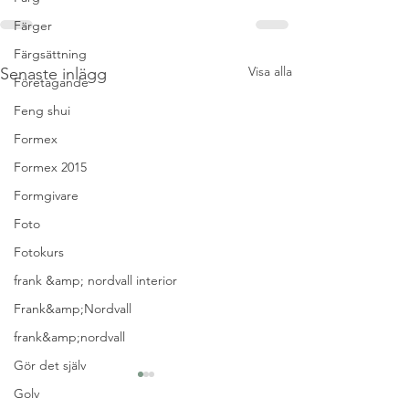
Färger
Färgsättning
Visa alla
Senaste inlägg
Företagande
Feng shui
Formex
Formex 2015
Formgivare
Foto
Fotokurs
frank &amp; nordvall interior
Frank&amp;Nordvall
frank&amp;nordvall
Gör det själv
Golv