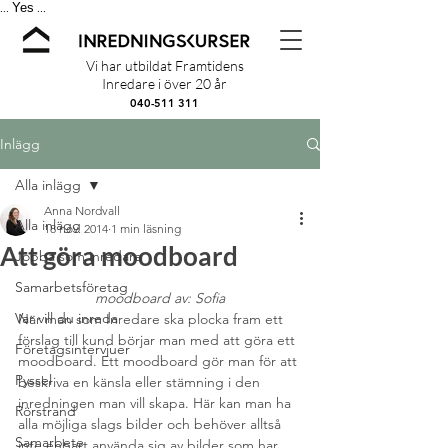
Yes
...
...
Vi har utbildat Framtidens
Inredare i över 20 år
040-511 311
Inlägg
Alla inlägg
Anna Nordvall
Alla inlägg
18 nov. 2014
1 min läsning
Att göra moodboard
Jobba som inredare
Samarbetsföretag
moodboard av: Sofia
Var vill du inreda
När man som Inredare ska plocka fram ett 
förslag till kund börjar man med att göra ett 
Företagsintervjuer
moodboard. Ett moodboard gör man för att 
Pyssel
beskriva en känsla eller stämning i den 
inredningen man vill skapa. Här kan man ha 
Rörstrand
alla möjliga slags bilder och behöver alltså 
Samarbete
inte enbart använda sig av bilder som har 