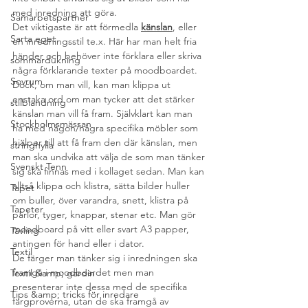
med inredning att göra.
Samarbetspartner
Det viktigaste är att förmedla 
känslan
, eller 
Sarta eget
en inredningsstil te.x. Här har man helt fria 
händer och behöver inte förklara eller skriva 
sommardukning
några förklarande texter på moodboardet. 
Sovrum
Dock, om man vill, kan man klippa ut 
enstaka ord om man tycker att det stärker 
stilblandning
känslan man vill få fram. Självklart kan man 
Stockholmsmässan
ha med någon/några specifika möbler som 
hjälper till att få fram den där känslan, men 
stringhylla
man ska undvika att välja de som man tänker 
Svenskt Tenn
sig ska finnas med i kollaget sedan. Man kan 
alltså klippa och klistra, sätta bilder huller 
Tapet
om buller, över varandra, snett, klistra på 
Tapeter
pärlor, tyger, knappar, stenar etc. Man gör 
moodboard på vitt eller svart A3 papper, 
Tävling
antingen för hand eller i dator.
Textil
De färger man tänker sig i inredningen ska 
framgå i moodboardet men man 
Textil &amp; gardin
presenterar inte dessa med de specifika 
Tips &amp; tricks för inredare
färgproverna, utan de ska framgå av 