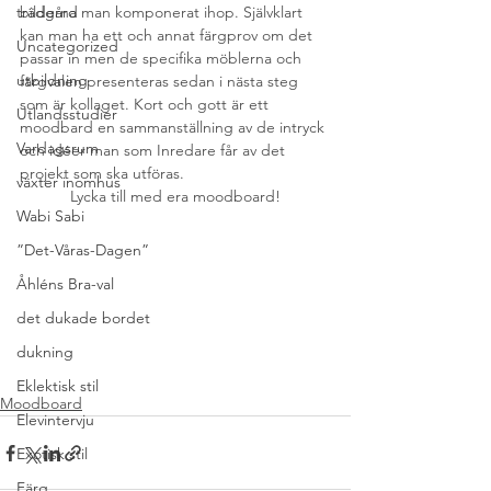
trädgård
bilderna man komponerat ihop. Självklart 
kan man ha ett och annat färgprov om det 
Uncategorized
passar in men de specifika möblerna och 
utbildning
färgvalen presenteras sedan i nästa steg 
som är kollaget. Kort och gott är ett 
Utlandsstudier
moodbard en sammanställning av de intryck 
Vardagsrum
och idéer man som Inredare får av det 
projekt som ska utföras.
växter inomhus
Lycka till med era moodboard!
Wabi Sabi
”Det-Våras-Dagen”
Åhléns Bra-val
det dukade bordet
dukning
Eklektisk stil
Moodboard
Elevintervju
Exotisk stil
Färg