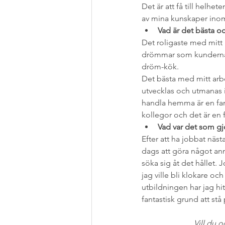
Det är att få till hel
av mina kunskaper inom 
Vad är det bästa o
Det roligaste med mitt 
drömmar som kunderna ha
dröm-kök.
Det bästa med mitt arbet
utvecklas och utmanas i
handla hemma är en fant
kollegor och det är en 
Vad var det som gj
Efter att ha jobbat näs
dags att göra något annat
söka sig åt det hållet.
jag ville bli klokare o
utbildningen har jag hit
fantastisk grund att stå
Vill du o