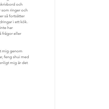
skrivbord och 
r som ringer och 
er så fortsätter 
ingar i ett kök. 
inte har 
 frågor eller 
ärt mig genom 
lar, feng shui med 
nligt mig är det 