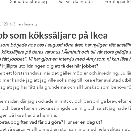
Samarbetsföretag
Var vill du inreda
Företagsinte
p. 2016
3 min läsning
Samarbetspartner
Sarta eget
sommardukning
S
bb som kökssäljare på Ikea
om började hos oss i augusti förra året, har nyligen fått anstäl
mässan
stringhylla
Svenskt Tenn
Tapet
Tapet
ökssäljare på deras varuhus i Älmhult och till vår stora glädje s
g fått jobbet”. Vi har gjort en intervju med Amy som ni kan läsa 
 Hjälpte utbildningen dig att få det här jobbet?
Tips &amp; tricks för inredare
trädgård
Uncatego
varit ett förstahandsval när det gäller möbler och inredning. Ju l
 mer kände jag att jag ville söka mig till Ikea efter avslutad ut
ag att jag har fått alla grunderna och all kunskap som behövs f
m
växter inomhus
Wabi Sabi
”Det-Våras-Dagen”
hemsidan där jag skickade in mitt cv och personliga brev, efter 
u och bara efter en vecka så ringde de mig och sa att jag hade f
ngen på Ikea handla hemma. 
betsuppgifter, vad får du göra? Hur ser en dag ut?
et så startar vi alltid med en stor samling med hela säljteamet, 