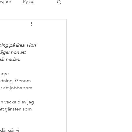
rvjuer
Pyssel
ovrum
lning på Ikea. Hon 
er
Tävling
äger hon att 
här nedan.
rized
utbildning
ängre 
bildning. Genom 
ör att jobba som 
Åhléns Bra-val
en vecka blev jag 
ått tjänsten som 
där går vi 