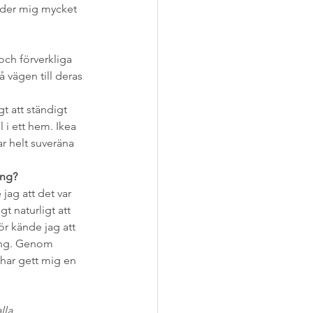
nder mig mycket 
och förverkliga 
vägen till deras 
t att ständigt 
 i ett hem. Ikea 
r helt suveräna 
ing?
ag att det var 
t naturligt att 
r kände jag att 
ning. Genom 
 har gett mig en 
lla.