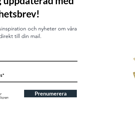
ig uppdaterad med
hetsbrev!
sinspiration och nyheter om våra
irekt till din mail.
Prenumerera
er
llkoren