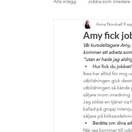
Alla inlägg
Jobba som inredare
Anna Nordvall
9 se
Rörstrand
Samarbete
Amy fick jo
Vår kursdeltagare Amy, s
stilblandning
Stockholms
kommer att arbeta som k
“utan er hade jag aldri
Hur fick du jobbet?
Textil
Textil &amp; gardin
Ikea har alltid för mig 
utbildningen gick desto
utbildningen så kände j
säljare inom inredning.
Utlandsstudier
Vardagsru
Jag sökte en tjänst via 
kallad på grupp intervj
säljare på köksavdelni
Berätta om dina ar
När jag kommer till jobb