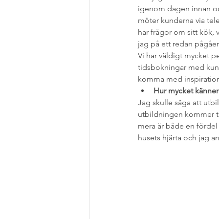
igenom dagen innan och 
möter kunderna via tele
har frågor om sitt kök, vi
jag på ett redan pågåen
Vi har väldigt mycket p
tidsbokningar med kunder
komma med inspiration
Hur mycket känner d
Jag skulle säga att utbi
utbildningen kommer till
mera är både en fördel
husets hjärta och jag 