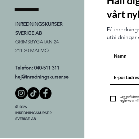
Håll d
vårt ny
INREDNINGSKURSER
Få inredning
SVERIGE AB
utbildningar d
GRIMSBYGATAN 24
211 20 MALMÖ
Telefon: 040-511 311
hej@inredningskurser.se
Jag godkänn
reglerna & vi
© 2026
INREDNINGSKURSER
SVERIGE AB