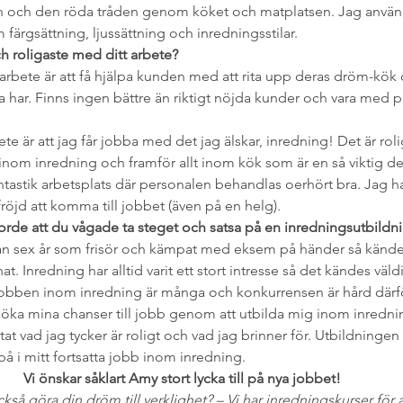
heten och den röda tråden genom köket och matplatsen. Jag anvä
färgsättning, ljussättning och inredningsstilar.
ch roligaste med ditt arbete?
arbete är att få hjälpa kunden med att rita upp deras dröm-kök 
r. Finns ingen bättre än riktigt nöjda kunder och vara med på 
e är att jag får jobba med det jag älskar, inredning! Det är rolig
nom inredning och framför allt inom kök som är en så viktig del
astik arbetsplats där personalen behandlas oerhört bra. Jag ha
fröjd att komma till jobbet (även på en helg).
orde att du vågade ta steget och satsa på en inredningsutbildn
tan sex år som frisör och kämpat med eksem på händer så kände j
. Inredning har alltid varit ett stort intresse så det kändes väldig
 Jobben inom inredning är många och konkurrensen är hård därfö
ch öka mina chanser till jobb genom att utbilda mig inom inred
tat vad jag tycker är roligt och vad jag brinner för. Utbildningen
 på i mitt fortsatta jobb inom inredning. 
Vi önskar såklart Amy stort lycka till på nya jobbet! 
ckså göra din dröm till verklighet? – Vi har inredningskurser för a