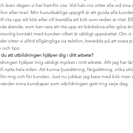
även dagen vi har framför oss. Vid halv nio sitter alla vid sina 
fon eller mail. Min huvudsakliga uppgift är att guida alla kunde
ll rita upp ett kök eller vill beställa ett kök som redan är ritat. Ell
de ärende, som kan vara att rita upp en bänkskiva eller göra ändr
ersonlig kontakt med kunden vilket är väldigt uppskattat. Om vi 
 sitter vi alltid tillgängliga via telefon, beredda på att svara på
 och tips.
u att utbildningen hjälper dig i ditt arbete?
ldningen hjälper mig väldigt mycket i mitt arbete. Allt jag har l
 nytta hela tiden. Att kunna ljussättning, färgsättning, olika sti
 för mig och för kunden. Just nu jobbar jag bara med kök men e
använder mina kunskaper som utbildningen gett mig varje dag.