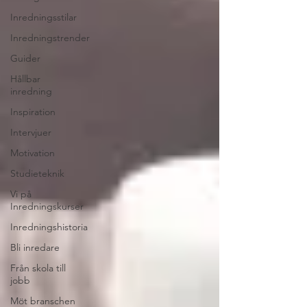
Inredningsstilar
Inredningstrender
Guider
Hållbar
inredning
Inspiration
Intervjuer
Motivation
Studieteknik
Vi på
Inredningskurser
Inredningshistoria
Bli inredare
Från skola till
jobb
Möt branschen