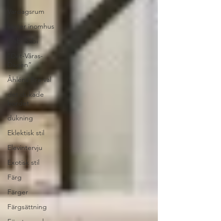
Vardagsrum
växter inomhus
Wabi Sabi
”Det-Våras-
Dagen”
Åhléns Bra-val
det dukade
bordet
dukning
Eklektisk stil
Elevintervju
Exotisk stil
Färg
Färger
Färgsättning