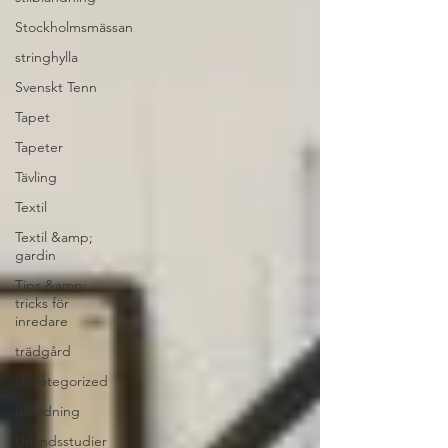
Stockholmsmässan
stringhylla
Svenskt Tenn
Tapet
Tapeter
Tävling
Textil
Textil &amp;
gardin
Tips &amp;
tricks för
inredare
trädgård
Uncategorized
utbildning
Utlandsstudier