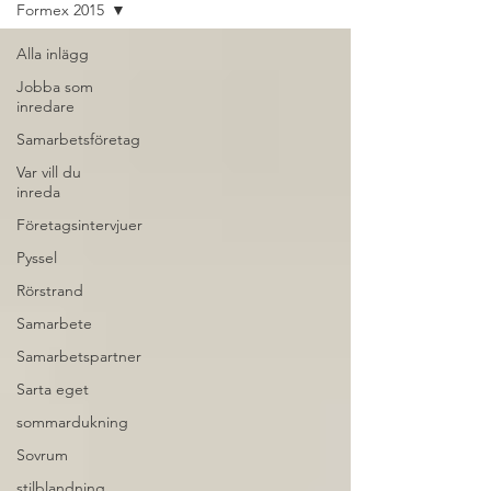
Formex 2015
Alla inlägg
Jobba som
inredare
Samarbetsföretag
Var vill du
inreda
Företagsintervjuer
Pyssel
Rörstrand
Samarbete
Samarbetspartner
Sarta eget
sommardukning
Sovrum
stilblandning