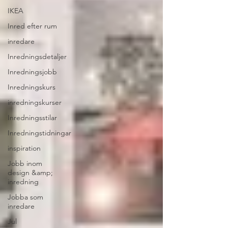
IKEA
Inred efter rum
inredare
Inredningsdetaljer
Inredningsjobb
Inredningskurs
inredningskurser
Inredningsstilar
Inredningstidningar
inspiration
Jobb inom
design &amp;
inredning
Jobba som
inredare
Jul