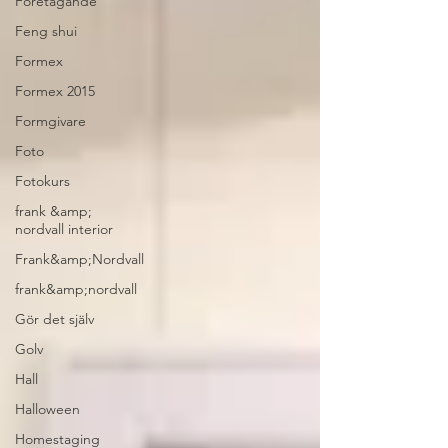
Företagande
Feng shui
Formex
Formex 2015
Formgivare
Foto
Fotokurs
frank &amp;
nordvall interior
Frank&amp;Nordvall
frank&amp;nordvall
Gör det själv
Golv
Hall
Halloween
Homestaging